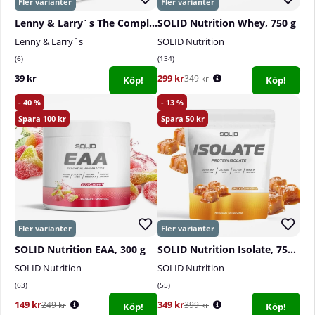
Lenny & Larry´s The Complete Cookie, 113 g
SOLID Nutrition Whey, 750 g
Lenny & Larry´s
SOLID Nutrition
6
134
39 kr
299 kr
349 kr
Köp!
Köp!
40
13
100
50
SOLID Nutrition EAA, 300 g
SOLID Nutrition Isolate, 750 g
SOLID Nutrition
SOLID Nutrition
63
55
149 kr
349 kr
249 kr
399 kr
Köp!
Köp!