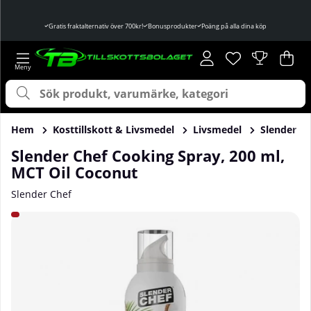
Gratis fraktalternativ över 700kr!
Bonusprodukter
Poäng på alla dina köp
Önskelista
Antal i önskelist
.
Var
Ant
.
Hem
Kosttillskott & Livsmedel
Livsmedel
Slender Ch
Slender Chef Cooking Spray, 200 ml,
MCT Oil Coconut
Slender Chef
Produktbilder Slender Chef Cooking Spray, 200 ml, MCT Oil