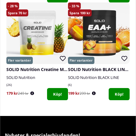
28
33
70
100
SOLID Nutrition Creatine Monohydrate, 400 g
SOLID Nutrition BLACK LINE EAA+, 440 g
SOLID Nutrition
SOLID Nutrition BLACK LINE
26
6
179 kr
199 kr
249 kr
299 kr
Köp!
Köp!
Nyheter & specialerbjudanden!