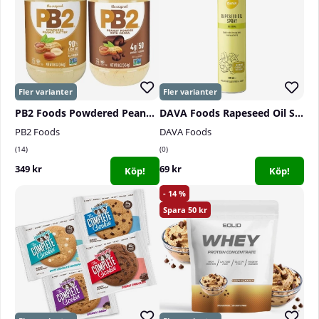
eller smör. Används till matlagning.
PB2 Foods Powdered Peanut Butter, 454 g
DAVA Foods Rapeseed Oil Spray, 200 ml
PB2 Foods
DAVA Foods
14
0
349 kr
69 kr
Köp!
Köp!
14
50