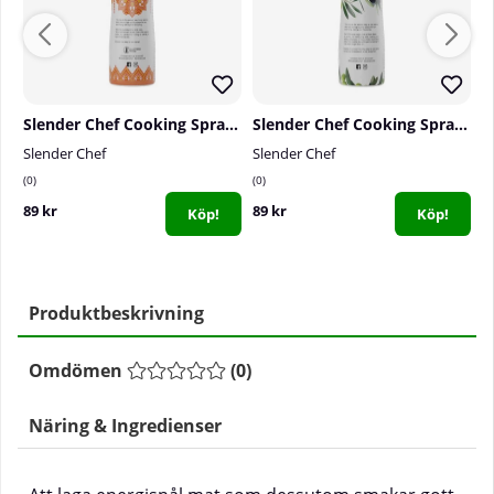
Slender Chef Cooking Spray, 200 ml (Ghee)
Slender Chef Cooking Spray, 200 ml, Virgin Olive Oil
S
Slender Chef
Slender Chef
S
0
0
6
89 kr
89 kr
6
Köp!
Köp!
Produktbeskrivning
Omdömen
(
0
)
Näring & Ingredienser