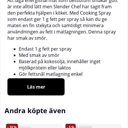
Att laga energisnål mat som dessutom smakar gott
är inte alltid lätt men Slender Chef har tagit fram
den perfekta hjälpen i köket. Med Cooking Spray
som endast ger 1 g fett per spray så kan du ge
maten en fin stekyta och samtidigt minimera
användningen av fett i matlagningen. Denna spray
har smak av smör.
Endast 1 g fett per spray
Med smak av smör
Baserad på kokosolja, innehåller inget
mjölkprotein eller laktos
Gör fettsnål matlagning enkel
Läs mer
Att dra ner på fettinnehållet i maten är ett effektivt
sätt att minska det totala kaloriintaget. Fett
innehåller mer än dubbelt så mycket energi per
Andra köpte även
gram än protein och kolhydrater. För dig som vill
laga fettsnål mat så blir det snabbt uppenbart att
stekning av mat blir svårare med lite fett. Slender
10
5