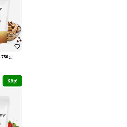
 750 g
Slender Chef Syrup, 350 ml
Köp!
Slender Chef
0
69 kr
Köp!