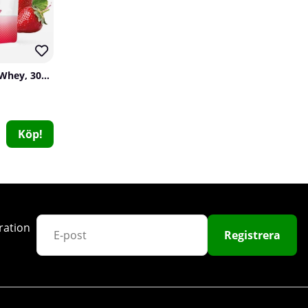
SOLID Nutrition Clear Whey, 300 g
Köp!
PumpLab FLAVOUR - Flavouring Powder, 60 serv.
PumpLab Supplements
1
189 kr
Köp!
ration
Registrera