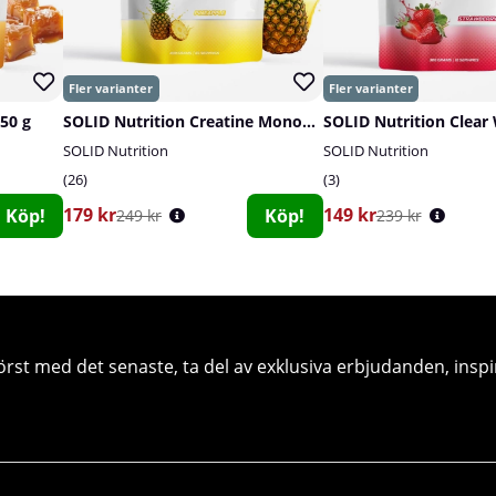
750 g
SOLID Nutrition Creatine Monohydrate, 400 g
SOLID Nutrition
SOLID Nutrition
26
3
179 kr
149 kr
Köp!
Köp!
249 kr
239 kr
örst med det senaste, ta del av exklusiva erbjudanden, inspi