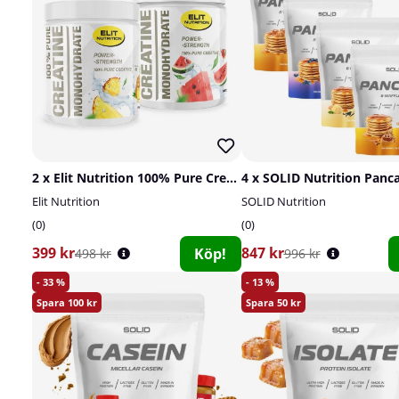
2 x Elit Nutrition 100% Pure Creatine Monohydrate, 300 g
Elit Nutrition
SOLID Nutrition
0
0
399 kr
847 kr
Köp!
498 kr
996 kr
33
13
100
50