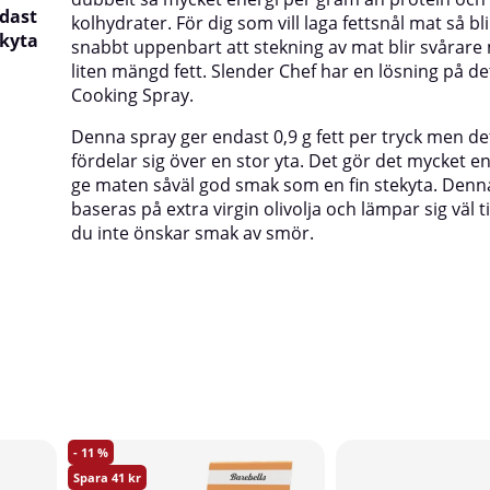
ndast
kolhydrater. För dig som vill laga fettsnål mat så bli
ekyta
snabbt uppenbart att stekning av mat blir svårar
liten mängd fett. Slender Chef har en lösning på d
Cooking Spray.
Denna spray ger endast 0,9 g fett per tryck men det
fördelar sig över en stor yta. Det gör det mycket en
ge maten såväl god smak som en fin stekyta. Denn
baseras på extra virgin olivolja och lämpar sig väl t
du inte önskar smak av smör.
11
41