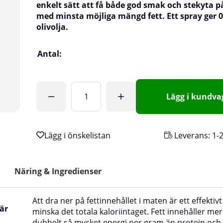
enkelt sätt att få både god smak och stekyta 
med minsta möjliga mängd fett. Ett spray ger 0,
olivolja.
Antal:
Lägg i kundv
Leverans:
1-
Näring & Ingredienser
Att dra ner på fettinnehållet i maten är ett effektivt
är
minska det totala kaloriintaget. Fett innehåller mer
dubbelt så mycket energi per gram än protein och