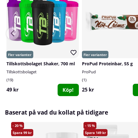
Tillskottsbolaget Shaker, 700 ml
ProPud Proteinbar, 55 g
Tillskottsbolaget
ProPud
19
1
49 kr
25 kr
Köp!
Baserat på vad du kollat på tidigare
20
15
99
149