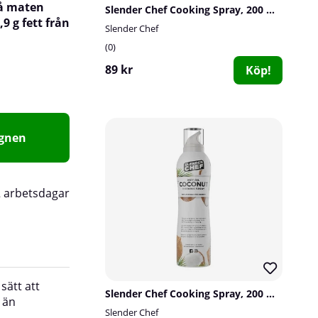
på maten
Slender Chef Cooking Spray, 200 ml (Ghee)
9 g fett från
Slender Chef
0
89 kr
Köp!
agnen
2 arbetsdagar
 sätt att
Förpackningen är trycksatt vilket underlättar 
Slender Chef Cooking Spray, 200 ml, MCT Oil Coconut
 än
av fettet i exempelvis stekpannan. Använd Cook
Slender Chef
all matlagning där du annars använder störr