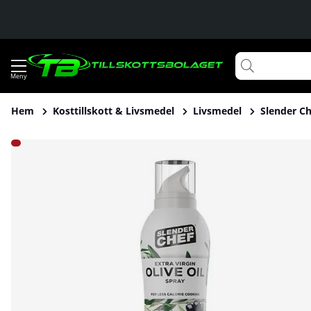
Hem
Kosttillskott & Livsmedel
Livsmedel
Slender Ch
Produktbilder Slender Chef Cooking Spray, 200 ml, Virgin Oli