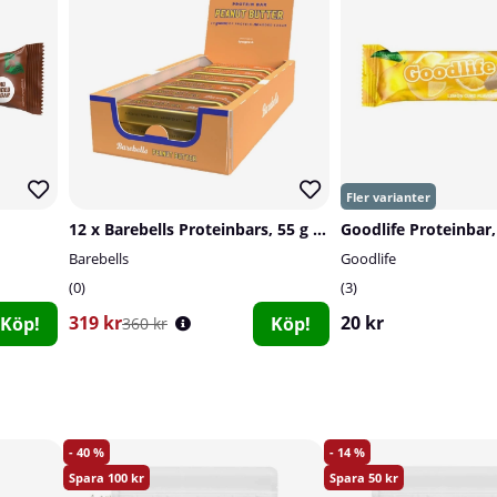
12 x Barebells Proteinbars, 55 g (Peanut Butter)
Goodlife Proteinbar,
Barebells
Goodlife
0
3
319 kr
20 kr
Köp!
Köp!
360 kr
40
14
100
50