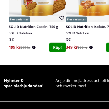
SOLID Nutrition Casein, 750 g
SOLID Nutrition Isolate, 
SOLID Nutrition
SOLID Nutrition
81
55
199 kr
349 kr
Köp!
299 kr
399 kr
Nyheter &
Ange din mejladress och bli f
specialerbjudanden!
och mycket mer!