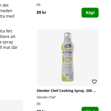
0
r det
eller olja.
e meden
89 kr
Köp!
Ett enkelt sätt att ge god smak och stekyta m
etta med
liten mängd fett i jämförelse med vanliga olja 
Används till matlagning.
ta fett
klare att
a spray
ill mat där
Slender Chef Cooking Spray, 200 ml, Butter
Slender Chef
10
15
0
283
149