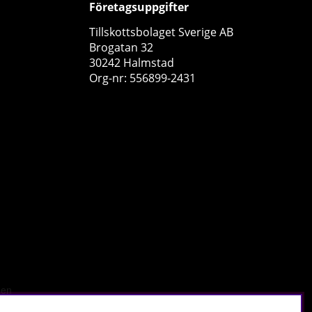
Företagsuppgifter
Tillskottsbolaget Sverige AB
Brogatan 32
30242 Halmstad
Org-nr: 556899-2431
Elit Nutrition Cream Of Rice, 1000 g
Elit Nutrition
0
199 kr
Köp!