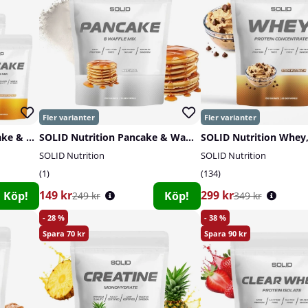
4 x SOLID Nutrition Pancake & Waffle Mix, 750 g
SOLID Nutrition Pancake & Waffle Mix, 750 g
SOLID Nutrition Whey,
SOLID Nutrition
SOLID Nutrition
1
134
149 kr
299 kr
Köp!
Köp!
249 kr
349 kr
28
38
70
90