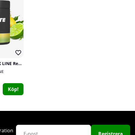
SOLID Nutrition BLACK LINE Rehydrate, 270 g
Smartshake Revive, 750 ml
NE
Smartshake
1
Köp!
149 kr
Köp!
ration
Registrera