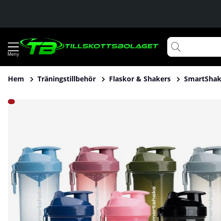
Hem
Träningstillbehör
Flaskor & Shakers
SmartShak
Produktbilder SmartShake Original2GO ONE, 800 ml