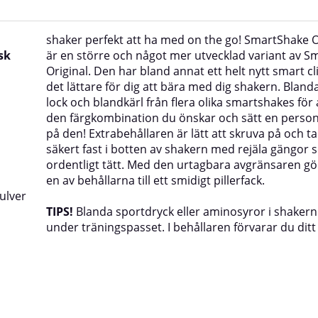
shaker perfekt att ha med on the go! SmartShake 
sk
är en större och något mer utvecklad variant av S
Original. Den har bland annat ett helt nytt smart c
det lättare för dig att bära med dig shakern. Bland
lock och blandkärl från flera olika smartshakes för 
den färgkombination du önskar och sätt en person
på den!
Extrabehållaren är lätt att skruva på och ta 
säkert fast i botten av shakern med rejäla gängor 
ordentligt tätt. Med den urtagbara avgränsaren gö
en av behållarna till ett smidigt pillerfack.
ulver
TIPS!
Blanda sportdryck eller aminosyror i shakern
under träningspasset. I behållaren förvarar du ditt