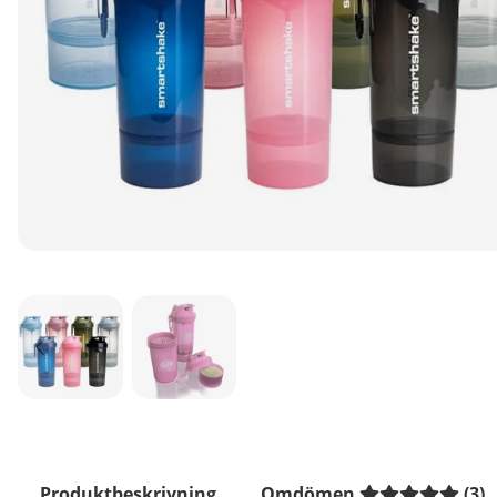
Produktbeskrivning
Omdömen
(
3
)