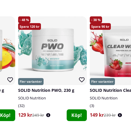
48
38
120
90
 g
SOLID Nutrition PWO, 230 g
SOLID Nutrition
SOLID Nutrition
32
3
129 kr
149 kr
Köp!
Köp!
249 kr
239 kr