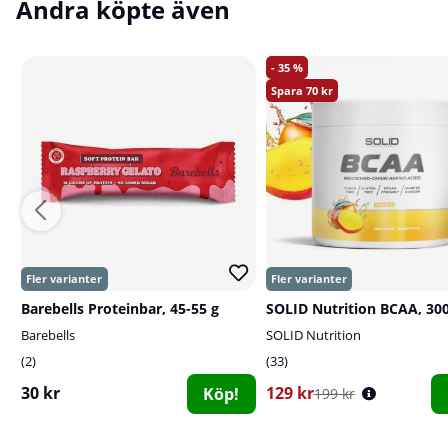
Andra köpte även
35
70
Barebells Proteinbar, 45-55 g
SOLID Nutrition BCAA, 300
Barebells
SOLID Nutrition
2
33
30 kr
129 kr
Köp!
199 kr