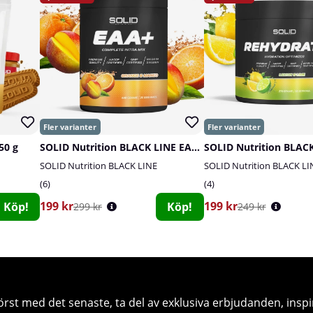
50 g
SOLID Nutrition BLACK LINE EAA+, 440 g
SOLID Nutrition BLACK LINE
SOLID Nutrition BLACK LI
6
4
199 kr
199 kr
Köp!
Köp!
299 kr
249 kr
örst med det senaste, ta del av exklusiva erbjudanden, inspi