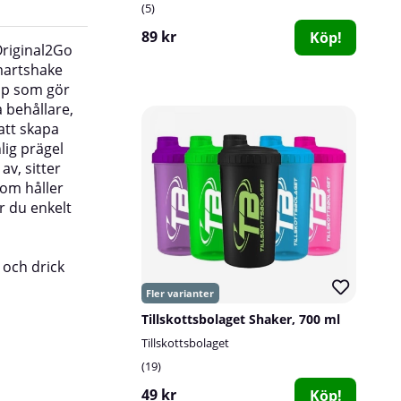
5
89 kr
Köp!
Original2Go
återhämtningspulver, som du enkelt blandar i 
martshake
du tränat och druckit upp sportdrycken. Enklar
lip som gör
bli!
a behållare,
_________________________
att skapa
SmartShake Original2Go ONE rymmer 600ml up
lig prägel
shakerns övre markering, men hela 800ml upp t
av, sitter
som håller
Information:
r du enkelt
- Extra tjocka gängor på locket som gör det lät
på
- Koniskt galler, trycks enkelt fast i locket och 
 och drick
klumpar samt ger dina drinkar den perfekta k
Tillskottsbolaget Shaker, 700 ml
Tillskottsbolaget
19
49 kr
Köp!