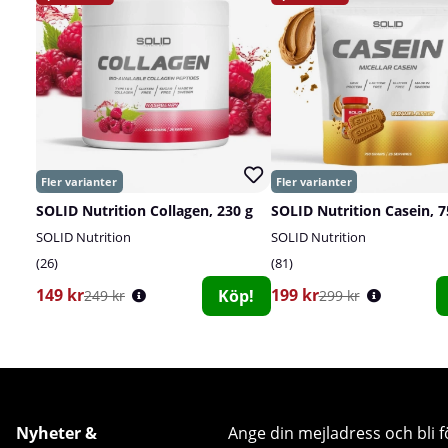
SOLID Nutrition Collagen, 230 g
SOLID Nutrition Casein, 7
SOLID Nutrition
SOLID Nutrition
26
81
149 kr
199 kr
Köp!
249 kr
299 kr
Nyheter &
Ange din mejladress och bli f