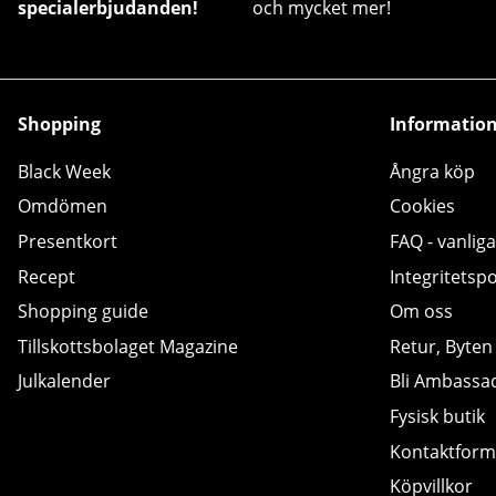
specialerbjudanden!
och mycket mer!
Shopping
Informatio
Black Week
Ångra köp
Omdömen
Cookies
Presentkort
FAQ - vanliga
Recept
Integritetspo
Shopping guide
Om oss
Tillskottsbolaget Magazine
Retur, Byten
Julkalender
Bli Ambassa
Fysisk butik
Kontaktform
Köpvillkor