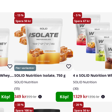
13
5
50
67
2 x SOLID Nutrition Clear Whey, 300 g
SOLID Nutrition Isolate, 750 g
4 x SOLID Nutrition W
SOLID Nutrition
SOLID Nutrition
55
30
349 kr
1329 kr
Köp!
Köp!
399 kr
1396 kr
33
20
100
50