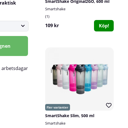
SmartShake Original2GO, 600 ml
praktisk
Smartshake
1
109 kr
Köp!
agnen
2 arbetsdagar
SmartShake Slim, 500 ml
Smartshake