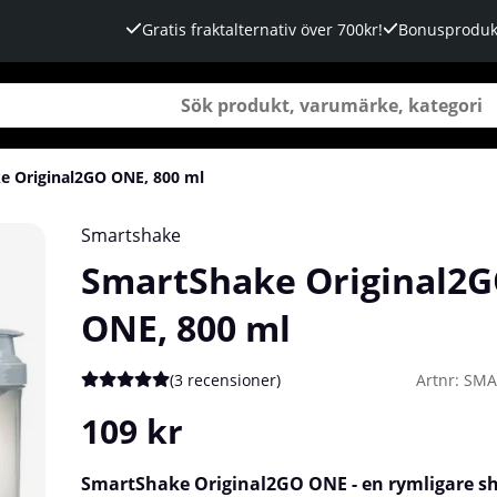
Gratis fraktalternativ över 700kr!
Bonusproduk
e Original2GO ONE, 800 ml
Smartshake
SmartShake Original2
ONE, 800 ml
(
3 recensioner
)
Artnr:
SMA
Medelbetyg 5 av 5 Antal betyg 3
109
kr
SmartShake Original2GO ONE - en rymligare s