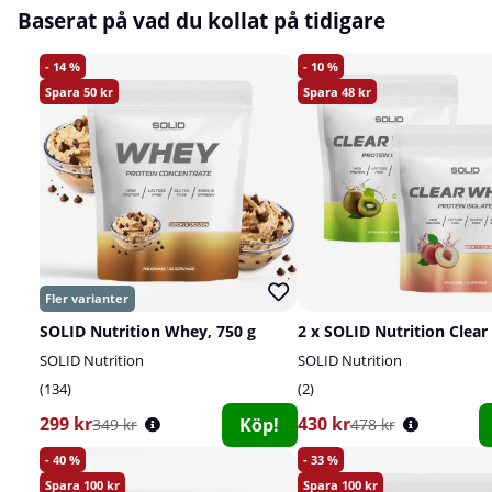
Baserat på vad du kollat på tidigare
14
10
50
48
SOLID Nutrition Whey, 750 g
SOLID Nutrition
SOLID Nutrition
134
2
299 kr
430 kr
Köp!
349 kr
478 kr
40
33
100
100