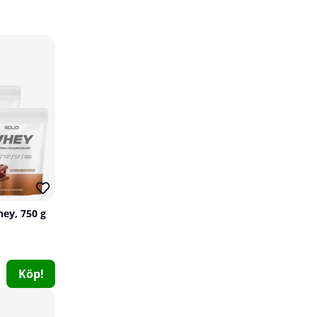
Smartshake Lite, 1000 ml
Smartshake
hey, 750 g
0
129 kr
Köp!
Köp!