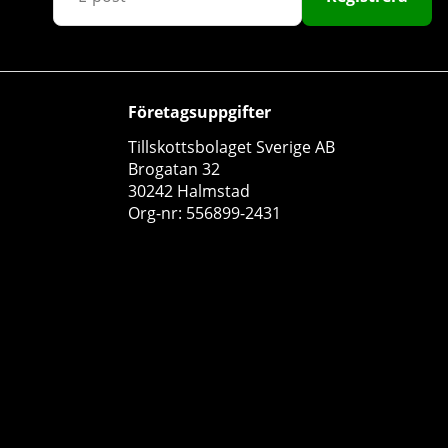
Företagsuppgifter
Tillskottsbolaget Sverige AB
GASP 27oz Shaker, black
Brogatan 32
30242 Halmstad
GASP
Org-nr: 556899-2431
0
149 kr
Köp!