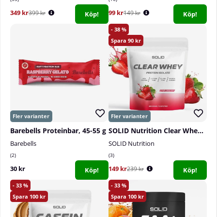
349 kr
99 kr
399 kr
149 kr
Köp!
Köp!
38
90
Barebells Proteinbar, 45-55 g
SOLID Nutrition Clear Whey, 300 g
Barebells
SOLID Nutrition
2
3
30 kr
149 kr
239 kr
Köp!
Köp!
33
33
100
100