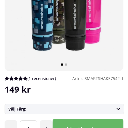
(
1 recensioner
)
Artnr:
SMARTSHAKE7542-1
Medelbetyg 5 av 5 Antal betyg 1
149
kr
Välj Färg:
Antal