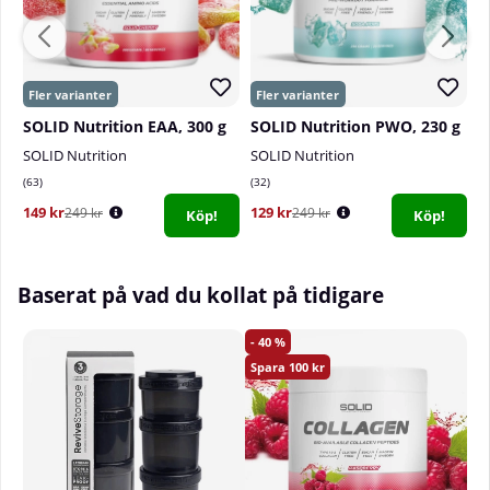
SOLID Nutrition EAA, 300 g
SOLID Nutrition PWO, 230 g
S
SOLID Nutrition
SOLID Nutrition
S
63
32
2
149 kr
129 kr
1
249 kr
249 kr
Köp!
Köp!
Baserat på vad du kollat på tidigare
40
100