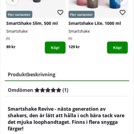
SmartShake Slim, 500 ml
Smartshake Lite, 1000 ml
Smartshake
Smartshake
S
5
0
1
89 kr
129 kr
1
Köp!
Köp!
Produktbeskrivning
Omdömen
(
1
)
Smartshake Revive - nästa generation av
shakers, den är lätt att hålla i och bära tack vare
det mjuka loophandtaget. Finns i flera snygga
färger!