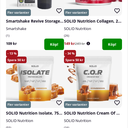
Smartshake Revive Storage - 3-pack
SOLID Nutrition Collagen, 230 g
Smartshake
SOLID Nutrition
1
26
109 kr
149 kr
249 kr
Köp!
Köp!
13
34
50
50
SOLID Nutrition Isolate, 750 g
SOLID Nutrition Cream Of Rice, 1 kg
SOLID Nutrition
SOLID Nutrition
55
16