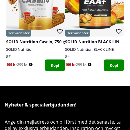
SOLID Nutrition Casein, 750 g
SOLID Nutrition BLACK LINE EAA+, 440 g
SOLID Nutrition
SOLID Nutrition BLACK LINE
81
6
199 kr
199 kr
299 kr
299 kr
Köp!
Köp!
Nyheter & specialerbjudanden!
Ange din mejladress och bli först med det senaste, ta
del av exklusiva erbjudanden, inspiration och mycket