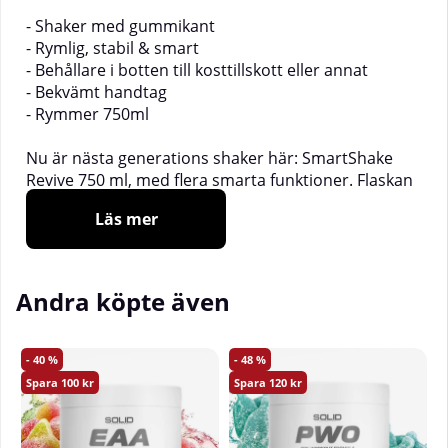
- Shaker med gummikant
- Rymlig, stabil & smart
- Behållare i botten till kosttillskott eller annat
- Bekvämt handtag
- Rymmer 750ml
Nu är nästa generations shaker här: SmartShake
Revive 750 ml, med flera smarta funktioner. Flaskan
är mycket smidig att bära med sig tack vare det
Läs mer
mjuka handtaget på locket, en stabil gummikant
som ger extra bra grepp, mixernätet för välblandad
proteindrinkar och givetvist en extra behållare
nertill för extra proteinpulver, bcaa eller kapslar.
Andra köpte även
Nätet är dessutom särskilt effektivt och mixar ner
såväl proteinpulver som ägg och pannkakssmet
utan några som helst svårigheter.
40
48
100
120