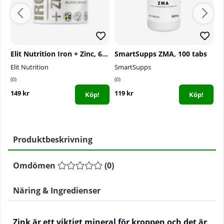
Elit Nutrition Iron + Zinc, 60 caps
SmartSupps ZMA, 100 tabs
S
Elit Nutrition
SmartSupps
S
0
0
0
149 kr
119 kr
2
Köp!
Köp!
Produktbeskrivning
Omdömen
(
0
)
Näring & Ingredienser
Zink är ett viktigt mineral för kroppen och det är