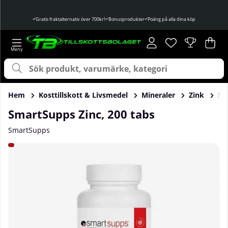
Gratis fraktalternativ över 700kr!
Bonusprodukter
Poäng på alla dina köp
Önskelista
Antal i önskelist
.
Var
Ant
.
Hem
Kosttillskott & Livsmedel
Mineraler
Zink
Sm
SmartSupps Zinc, 200 tabs
SmartSupps
Produktbilder SmartSupps Zinc, 200 tabs