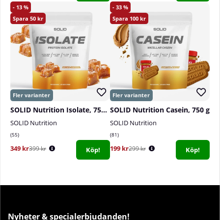
13
33
50
100
SOLID Nutrition Isolate, 750 g
SOLID Nutrition Casein, 750 g
SOLID Nutrition
SOLID Nutrition
55
81
349 kr
199 kr
399 kr
299 kr
Köp!
Köp!
Nyheter & specialerbjudanden!