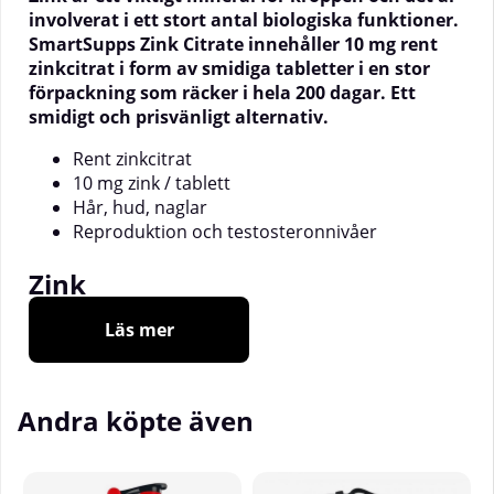
involverat i ett stort antal biologiska funktioner.
SmartSupps Zink Citrate innehåller 10 mg rent
zinkcitrat i form av smidiga tabletter i en stor
förpackning som räcker i hela 200 dagar. Ett
smidigt och prisvänligt alternativ.
Rent zinkcitrat
10 mg zink / tablett
Hår, hud, naglar
Reproduktion och testosteronnivåer
Zink
Läs mer
Kroppen använder varje dag protein, kolhydrater
och fett men utöver energigivarna så använder den
även ett stort antal vitaminer och mineraler. En av
dessa mineraler är zink som är ett livsnödvändigt
Andra köpte även
ämne. Det återfinns i kosten i varierande mängder
varvid ett tillskott är en enkel försäkran att det
dagliga behovet möts.