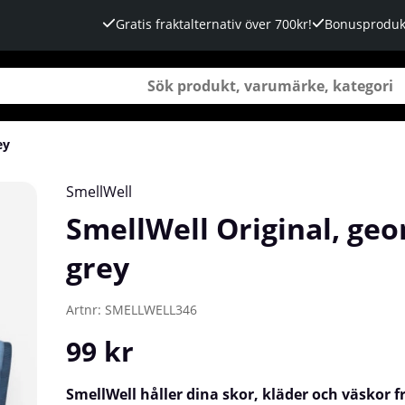
Gratis fraktalternativ över 700kr!
Bonusproduk
ey
SmellWell
SmellWell Original, ge
grey
Artnr:
SMELLWELL346
99
kr
SmellWell håller dina skor, kläder och väskor 