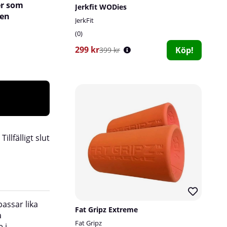
er som
Jerkfit WODies
den
JerkFit
0
299 kr
Köp!
399 kr
:
Tillfälligt slut
assar lika
för att få väldoftande skor på morgonen.
Fat Gripz Extreme
a
Fat Gripz
 i
Material:
aktivt kol, mineraler.