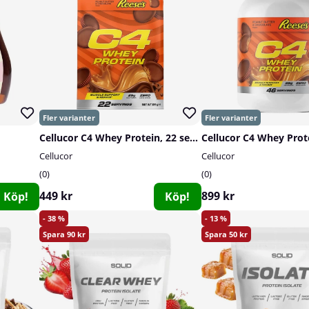
Cellucor C4 Whey Protein, 22 serv.
Cellucor
Cellucor
0
0
449 kr
899 kr
Köp!
Köp!
38
13
90
50