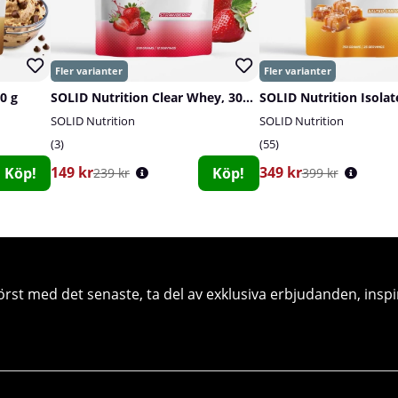
0 g
SOLID Nutrition Clear Whey, 300 g
SOLID Nutrition Isolat
SOLID Nutrition
SOLID Nutrition
3
55
149 kr
349 kr
Köp!
Köp!
239 kr
399 kr
örst med det senaste, ta del av exklusiva erbjudanden, inspi