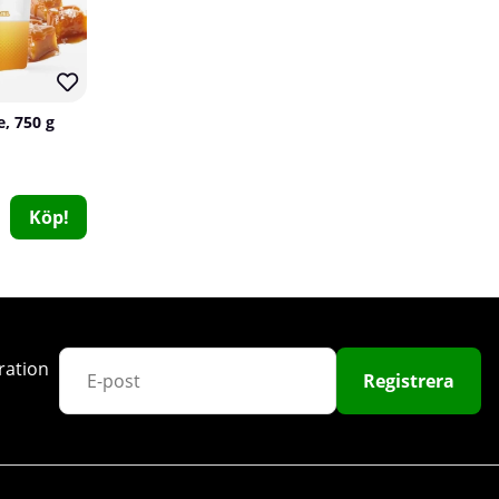
100
e, 750 g
Köp!
SOLID Nutrition EAA, 300 g
SOLID Nutrition
63
149 kr
Köp!
249 kr
ration
Registrera