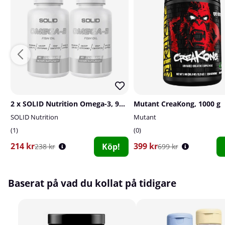
2 x SOLID Nutrition Omega-3, 90 caps
Mutant CreaKong, 1000 g
SOLID Nutrition
Mutant
1
0
214 kr
399 kr
Köp!
238 kr
699 kr
Baserat på vad du kollat på tidigare