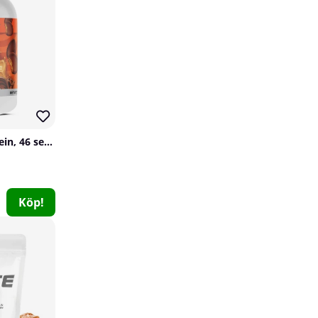
Cellucor C4 Whey Protein, 46 serv.
Star Nutrition ALA, 90 caps
Köp!
Star Nutrition
0
179 kr
Köp!
40