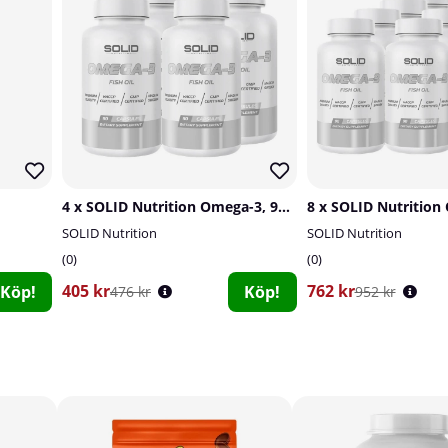
4 x SOLID Nutrition Omega-3, 90 caps
SOLID Nutrition
SOLID Nutrition
0
0
405 kr
762 kr
Köp!
Köp!
476 kr
952 kr