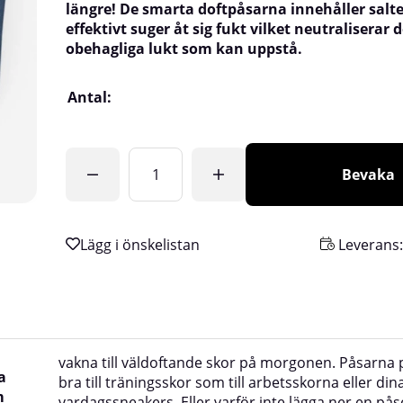
längre! De smarta doftpåsarna innehåller salt
effektivt suger åt sig fukt vilket neutraliserar 
obehagliga lukt som kan uppstå.
Antal:
Bevaka
Leverans
vakna till väldoftande skor på morgonen. Påsarna p
a
bra till träningsskor som till arbetsskorna eller din
m
vardagssneakers. Eller varför inte lägga ner en påse