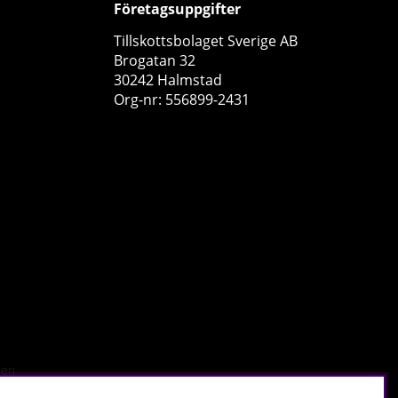
Företagsuppgifter
Tillskottsbolaget Sverige AB
Brogatan 32
30242 Halmstad
Org-nr: 556899-2431
BioTechUSA Citrulline Malate, 90 caps
BioTechUSA
0
199 kr
Köp!