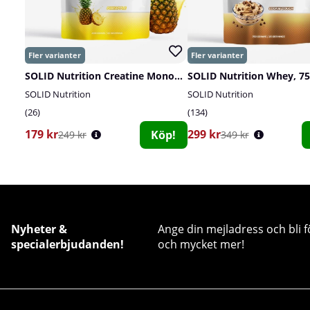
SOLID Nutrition Creatine Monohydrate, 400 g
SOLID Nutrition Whey, 75
SOLID Nutrition
SOLID Nutrition
26
134
179 kr
299 kr
Köp!
249 kr
349 kr
Nyheter &
Ange din mejladress och bli f
specialerbjudanden!
och mycket mer!