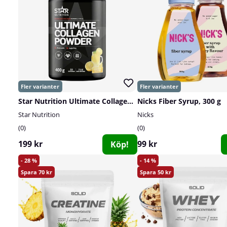
Star Nutrition Ultimate Collagen Powder, 400 g
Nicks Fiber Syrup, 300 g
Star Nutrition
Nicks
0
0
199 kr
99 kr
Köp!
28
14
70
50