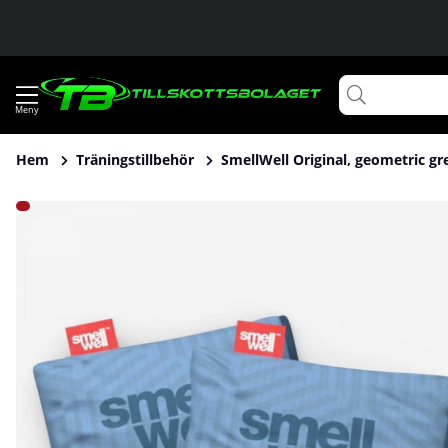
Hem
Träningstillbehör
SmellWell Original, geometric gr
Produktbilder SmellWell Original, geometric grey