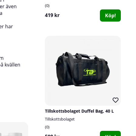
0
der även
ga
Information:
Håller ca 6 månader. Påsarna le
419 kr
Köp!
er har
em
på kvällen
Tillskottsbolaget Duffel Bag, 40 L
Tillskottsbolaget
10
0
50