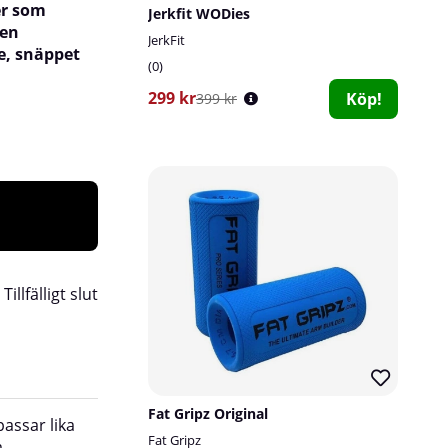
er som
Jerkfit WODies
den
JerkFit
e, snäppet
0
299 kr
Köp!
399 kr
:
Tillfälligt slut
Fat Gripz Original
assar lika
för att få väldoftande skor på morgonen.
Fat Gripz
a