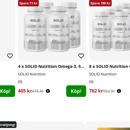
71
190
4 x SOLID Nutrition Omega-3, 90 caps
SOLID Nutrition
SOLID Nutrition
0
0
405 kr
762 kr
Köp!
Köp!
476 kr
952 kr
rsäljning!