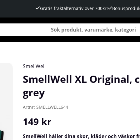
Gratis fraktalternativ över 700kr!
Bonusproduk
SmellWell
SmellWell XL Original,
grey
Artnr:
SMELLWELL644
149
kr
SmellWell håller dina skor, kläder och väskor 