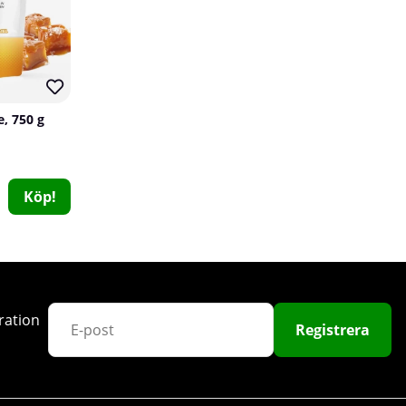
e, 750 g
Köp!
Star Nutrition ALA, 90 caps
Star Nutrition
0
179 kr
Köp!
ration
Registrera