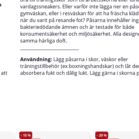
m
vardagssneakers. Eller varför inte lägga ner en påse
gymväskan, eller i resväskan för att ha fräscha klä
när du varit på resande fot? Påsarna innehåller in
bakteriedödande ämnen och är testade för både
konsumentsäkerhet och miljösäkerhet. Alla design
samma härliga doft.
___________________________
Användning:
Lägg påsarna i skor, väskor eller
träningstillbehör (ex boxningshandskar) och låt d
 att
absorbera fukt och dålig lukt. Lägg gärna i skorna 
15
20