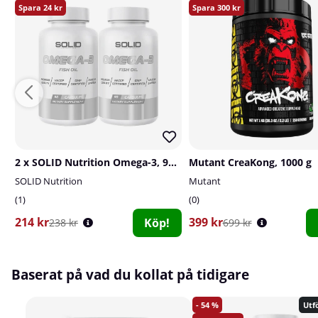
24
300
2 x SOLID Nutrition Omega-3, 90 caps
Mutant CreaKong, 1000 g
SOLID Nutrition
Mutant
1
0
214 kr
399 kr
Köp!
238 kr
699 kr
Baserat på vad du kollat på tidigare
54
Utfö