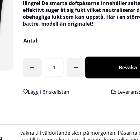
längre! De smarta doftpåsarna innehåller salt
effektivt suger åt sig fukt vilket neutraliserar 
obehagliga lukt som kan uppstå. Här i en störr
bättre, modell än originalet!
Antal:
Bevaka
Leverans
vakna till väldoftande skor på morgonen. Påsarna p
a
bra till träningsskor som till arbetsskorna eller din