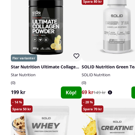
80
Star Nutrition Ultimate Collagen Powder, 400 g
Star Nutrition
SOLID Nutrition
0
0
199 kr
69 kr
Köp!
149 kr
14
28
50
70