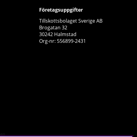
Företagsuppgifter
Tillskottsbolaget Sverige AB
Brogatan 32
30242 Halmstad
Org-nr: 556899-2431
Star Nutrition Glucomannan, 84 caps
Star Nutrition
0
129 kr
Köp!