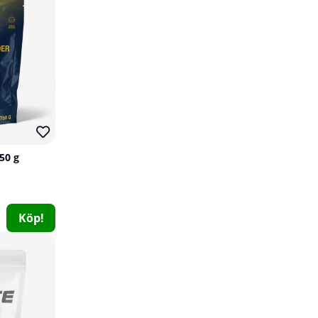
50 g
GASP Power Elbow Sleeves, Black/Flame
GASP
Köp!
0
699 kr
Köp!