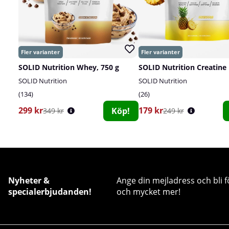
SOLID Nutrition Whey, 750 g
SOLID Nutrition
SOLID Nutrition
134
26
299 kr
179 kr
Köp!
349 kr
249 kr
Nyheter &
Ange din mejladress och bli f
specialerbjudanden!
och mycket mer!