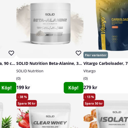
SOLID Nutrition Green Tea, 90 caps
SOLID Nutrition Beta-Alanine, 320 g
Vitargo Carboloader, 7
SOLID Nutrition
Vitargo
0
0
199 kr
279 kr
Köp!
Köp!
38
13
90
50