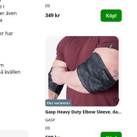
0
 i
Material:
aktivt kol, mineraler.
der även
349 kr
Köp!
ga
Information:
Håller ca 6 månader. Påsarna le
er har
em
på kvällen
Gasp Heavy Duty Elbow Sleeve, dark camo
GASP
0
10