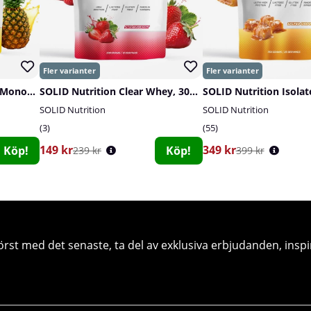
SOLID Nutrition Creatine Monohydrate, 400 g
SOLID Nutrition Clear Whey, 300 g
SOLID Nutrition Isolat
SOLID Nutrition
SOLID Nutrition
3
55
149 kr
349 kr
Köp!
Köp!
239 kr
399 kr
örst med det senaste, ta del av exklusiva erbjudanden, inspi