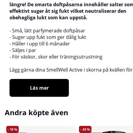
längre! De smarta doftpåsarna innehåller salter so
effektivt suger åt sig fukt vilket neutraliserar den
obehagliga lukt som kan uppstå.
- Små, lätt parfymerade doftpåsar
- Suger upp fukt som ger dålig lukt
- Håller i upp till 6 månader
- Säljes i par
- För väskor, skor eller träningsutrustning
Lägg gärna dina SmellWell Active i skorna på kvällen för
Läs mer
Andra köpte även
10
43