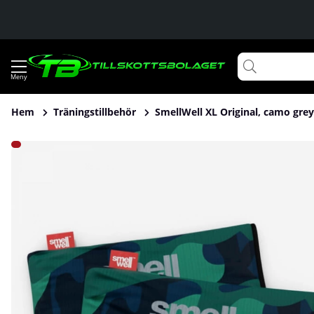
Hem
Träningstillbehör
SmellWell XL Original, camo grey
Produktbilder SmellWell XL Original, camo grey