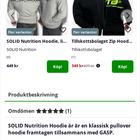
SOLID Nutrition Hoodie, light grey melange
Tillskottsbolaget Zip Hoodie, black
SOLID Nutrition
Tillskottsbolaget
S
0
1
0
449 kr
349 kr
2
499 kr
Köp!
Köp!
Produktbeskrivning
Omdömen
(
1
)
SOLID Nutrition Hoodie är är en klassisk pullover
hoodie framtagen tillsammans med GASP.