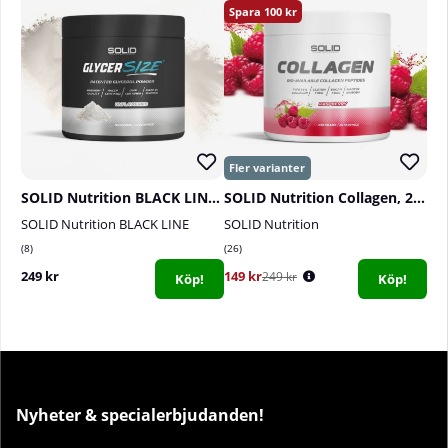
100
SOLID Nutrition BLACK LINE GlycerSize, 165 g
SOLID Nutrition Collagen, 230 g
SOLID Nutrition BLACK LINE
SOLID Nutrition
8
26
249 kr
149 kr
249 kr
Köp!
Köp!
Nyheter & specialerbjudanden!