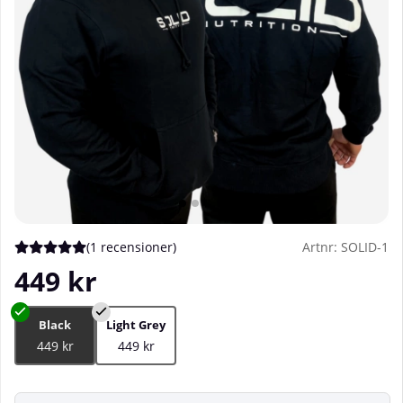
(
1 recensioner
)
Artnr:
SOLID-1
Medelbetyg 5 av 5 Antal betyg 1
449
kr
Black
Light Grey
449 kr
449 kr