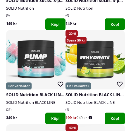
SOLID Nutrition Socks, 3-pack, Black
SOLID Nutrition Socks, 3-pack, White
SOLID Nutrition
SOLID Nutrition
0
0
149 kr
149 kr
Köp!
Köp!
20
50
SOLID Nutrition BLACK LINE Pump, 360 g
SOLID Nutrition BLACK LINE Rehydrate, 270 g
SOLID Nutrition BLACK LINE
SOLID Nutrition BLACK LINE
21
4
349 kr
199 kr
249 kr
Köp!
Köp!
40