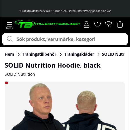
Gratis fraktalternativ över 700kr!
Bonusprodukter
Poäng på alla dina köp
Önskelista
Antal i önskelist
.
Var
Ant
.
Hem
Träningstillbehör
Träningskläder
SOLID Nutriti
SOLID Nutrition Hoodie, black
SOLID Nutrition
Produktbilder SOLID Nutrition Hoodie, black