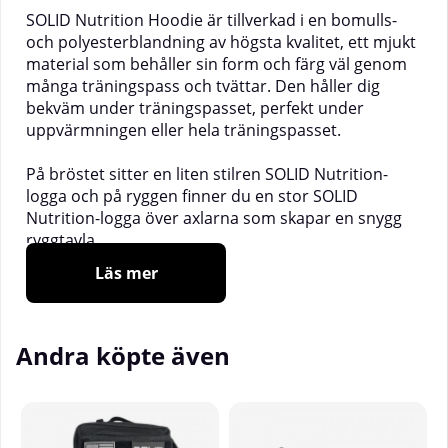
SOLID Nutrition Hoodie är tillverkad i en
bomulls-
och polyesterblandning av högsta kvalitet, ett mjukt
material som behåller sin form och färg väl genom
många träningspass och tvättar. Den håller dig
bekväm under träningspasset, perfekt under
uppvärmningen eller hela träningspasset.
På bröstet sitter en liten stilren SOLID Nutrition-
logga och på ryggen finner du en stor SOLID
Nutrition-logga över axlarna som skapar en snygg
ryggtavla.
Hoodien har en klassisk modell som passar lika bra
Läs mer
på gymmet som till vardags och du kan enkelt
anpassa passformen med hjälp av storleken, utifrån
hur du vill att den ska sitta. Den har mudd vid
Andra köpte även
ärmslut och nederkant samt en stor ficka framtill.
Modellen är 183 cm lång, väger 101 kg och har på sig
storlek Large.