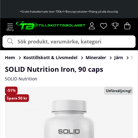
Gratis fraktalternativ över 700kr!
Bonusprodukter
Poäng på alla dina köp
Önskelista
Antal i önskelist
.
Var
Ant
.
Hem
Kosttillskott & Livsmedel
Mineraler
Järn
SOL
SOLID Nutrition Iron, 90 caps
SOLID Nutrition
Produktbilder SOLID Nutrition Iron, 90 caps
51
Utförsäljning!
Spara
50 kr