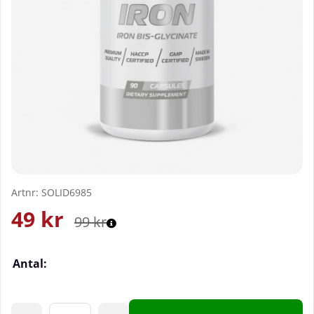
Artnr:
SOLID6985
49
kr
99
kr
Antal: