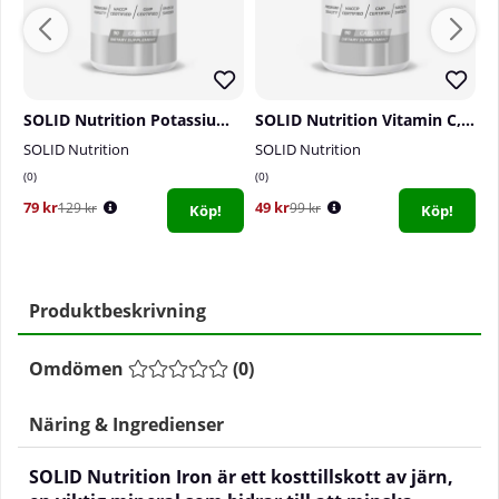
SOLID Nutrition Potassium, 90 caps
SOLID Nutrition Vitamin C, 90 caps
SOLID Nutrition
SOLID Nutrition
S
0
0
1
79 kr
49 kr
7
129 kr
99 kr
Köp!
Köp!
Produktbeskrivning
Omdömen
(
0
)
Näring & Ingredienser
SOLID Nutrition Iron är ett kosttillskott av
j
ärn,