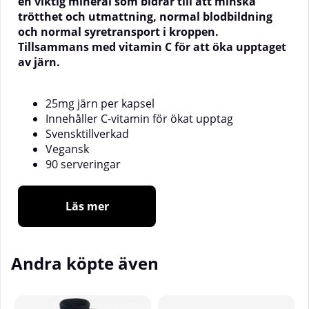
en viktig mineral som bidrar till att minska
trötthet och utmattning, normal blodbildning
och normal syretransport i kroppen.
Tillsammans med vitamin C för att öka upptaget
av järn.
25mg järn per kapsel
Innehåller C-vitamin för ökat upptag
Svensktillverkad
Vegansk
90 serveringar
Vad är Järn?
Järn är en mineral som är väldigt viktig för oss
Läs mer
människor. Vi har
inte mer än 2,5 – 3,5 g järn i
kroppen men det blir snabbt märkbart om man har
för lite. Järn spelar en viktig roll för normal bildning
Andra köpte även
av röda blodkroppar men även för att
syretransporten i kroppen ska fungera normalt. Järn
bidrar även till att minska trötthet och utmattning