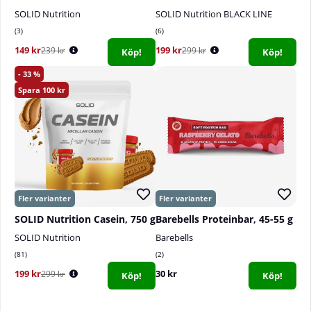
SOLID Nutrition
SOLID Nutrition BLACK LINE
3
6
149 kr
199 kr
239 kr
299 kr
Köp!
Köp!
33
100
SOLID Nutrition Casein, 750 g
Barebells Proteinbar, 45-55 g
SOLID Nutrition
Barebells
81
2
199 kr
30 kr
299 kr
Köp!
Köp!