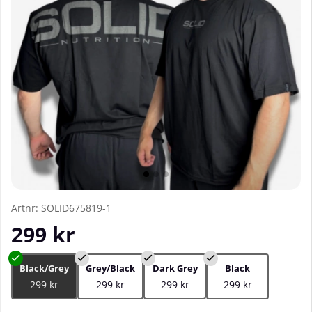
Artnr:
SOLID675819-1
299
kr
Black/Grey
Grey/Black
Dark Grey
Black
299 kr
299 kr
299 kr
299 kr