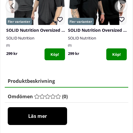
SOLID Nutrition Oversized Tee, dark grey melange
SOLID Nutrition Oversized Tee, black
SOLID Nutrition
SOLID Nutrition
S
0
0
0
299 kr
299 kr
2
Köp!
Köp!
Produktbeskrivning
Omdömen
(
0
)
Läs mer