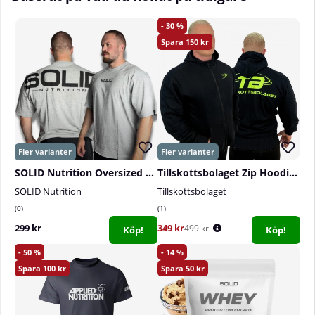
30
150
SOLID Nutrition Oversized Tee, grey/black
Tillskottsbolaget Zip Hoodie, black
SOLID Nutrition
Tillskottsbolaget
0
1
299 kr
349 kr
499 kr
Köp!
Köp!
50
14
100
50