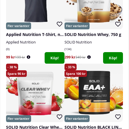
Applied Nutrition T-Shirt, navy
SOLID Nutrition Whey, 750 g
Applied Nutrition
SOLID Nutrition
0
134
99 kr
299 kr
199 kr
349 kr
Köp!
Köp!
38
33
90
100
SOLID Nutrition Clear Whey, 300 g
SOLID Nutrition BLACK LINE EAA+, 440 g