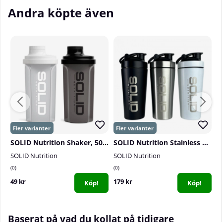
Andra köpte även
SOLID Nutrition Shaker, 500 ml
SOLID Nutrition Stainless Steel Shaker, 750 ml
SOLID Nutrition
SOLID Nutrition
S
0
0
5
49 kr
179 kr
3
Köp!
Köp!
Baserat på vad du kollat på tidigare