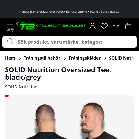
Gratis fraktalternativ över 700kr!
Bonusprodukter
Poäng på alla dina köp
Önskelista
Antal i önskelist
.
Var
Ant
.
Hem
Träningstillbehör
Träningskläder
SOLID Nutriti
SOLID Nutrition Oversized Tee,
black/grey
SOLID Nutrition
Produktbilder SOLID Nutrition Oversized Tee, black/grey