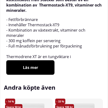
kombination av Thermostack-XT9, vitaminer och
mineraler.
- Fettförbrännare
- Innehåller Thermostack-XT9
- Kombination av växtextrakt, vitaminer och
mineraler
- 300 mg koffein per servering
- Full månadsförbrukning per förpackning
Thermodrene XT är en tungviktare i
produktkategorin fettförbrännare. Stacker är kända
för att skapa innovativa produkter med ett
Läs mer
kvalitativt och vetenskapligt innehåll. Thermodrene
XT är inget undantag. Här kombineras Thermostack-
XT9, ett avancerat växtkomplex, med vitaminer och
Andra köpte även
mineraler.
Thermodrene XT innehåller Stackers egen blandning
14
33
Thermostack-XT9. Thermostack-XT9 har formulerats
50
100