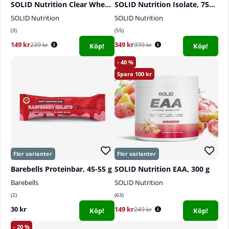
SOLID Nutrition Clear Whey, 300 g
SOLID Nutrition Isolate, 750 g
SOLID Nutrition
SOLID Nutrition
3
55
149 kr
349 kr
239 kr
399 kr
Köp!
Köp!
40
100
Barebells Proteinbar, 45-55 g
SOLID Nutrition EAA, 300 g
Barebells
SOLID Nutrition
2
63
30 kr
149 kr
249 kr
Köp!
Köp!
20