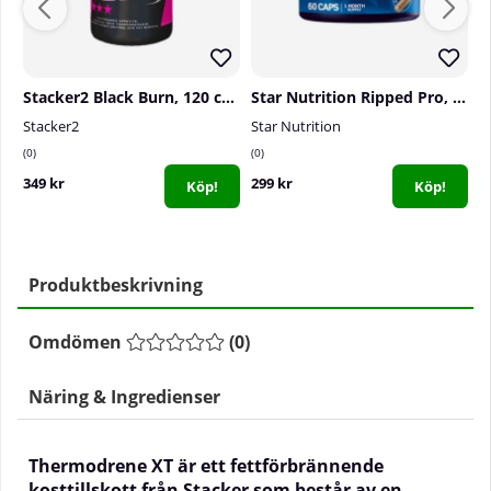
Stacker2 Black Burn, 120 caps
Star Nutrition Ripped Pro, 60 caps
S
Stacker2
Star Nutrition
S
0
0
0
349 kr
299 kr
2
Köp!
Köp!
Produktbeskrivning
Omdömen
(
0
)
Näring & Ingredienser
Thermodrene XT är ett fettförbrännende
kosttillskott från Stacker som består av en