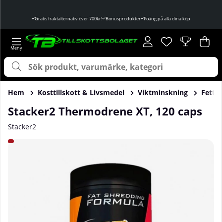
Gratis fraktalternativ över 700kr!
Bonusprodukter
Poäng på alla dina köp
Önskelista
Antal i önskelist
.
Var
Ant
.
Hem
Kosttillskott & Livsmedel
Viktminskning
Fettf
Stacker2 Thermodrene XT, 120 caps
Stacker2
Produktbilder Stacker2 Thermodrene XT, 120 caps