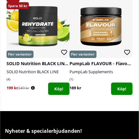
50
SOLID Nutrition BLACK LINE Rehydrate, 270 g
PumpLab FLAVOUR - Flavouring Powder, 60 serv.
SOLID Nutrition BLACK LINE
PumpLab Supplements
4
1
199 kr
189 kr
249 kr
Köp!
Köp!
Nyheter & specialerbjudanden!