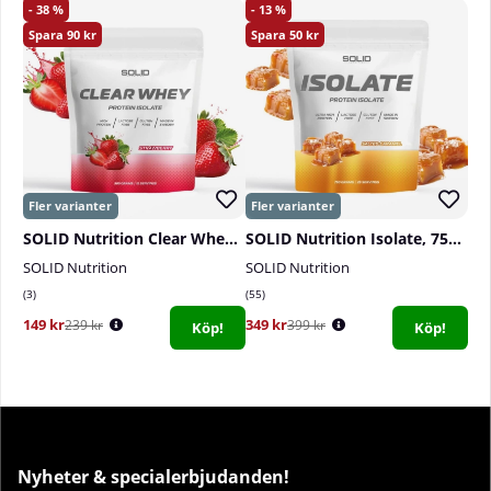
38
13
90
50
SOLID Nutrition Clear Whey, 300 g
SOLID Nutrition Isolate, 750 g
SOLID Nutrition
SOLID Nutrition
3
55
149 kr
349 kr
239 kr
399 kr
Köp!
Köp!
Nyheter & specialerbjudanden!