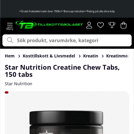
Gratis fraktalternativ över 700kr!
Bonusprodukter
Poäng på alla dina köp
Önskelista
Antal i önskelist
.
Var
Ant
.
Hem
Kosttillskott & Livsmedel
Kreatin
Kreatinmono
Star Nutrition Creatine Chew Tabs,
150 tabs
Star Nutrition
Produktbilder Star Nutrition Creatine Chew Tabs, 150 tabs