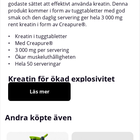
godaste sättet att effektivt använda kreatin. Denna
produkt kommer i form av tuggtabletter med god
smak och den daglig servering ger hela 3 000 mg
rent kreatin i form av Creapure®.
• Kreatin i tuggtabletter
• Med Creapure®
• 3 000 mg per servering
• Ökar muskeluthålligheten
• Hela 50 serveringar
Kreatin för ökad explosivitet
Läs mer
Kreatin finns naturligt i kroppen och även maten vi
äter. Kroppen använder det när det ställs stora krav
på muskelstyrka och explosivitet. Tillskott med
kreatin är det absolut mest effektiva sättet att öka
Andra köpte även
nivåerna av kreatin i kroppen.
För ökad styrka 💪