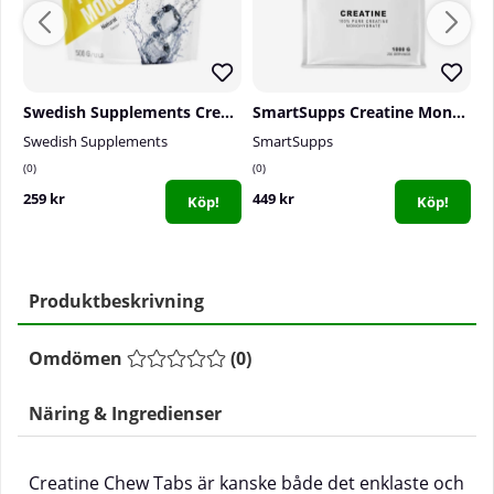
Swedish Supplements Creatine Monohydrate, 500 g
SmartSupps Creatine Monohydrate, 1000 g
Swedish Supplements
SmartSupps
S
0
0
0
259 kr
449 kr
2
Köp!
Köp!
Produktbeskrivning
Omdömen
(
0
)
Näring & Ingredienser
Creatine Chew Tabs är kanske både det enklaste och