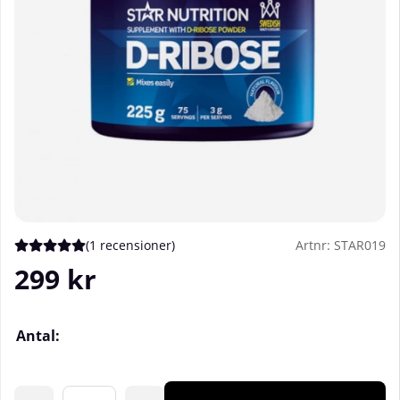
(
1 recensioner
)
Artnr:
STAR019
Medelbetyg 5 av 5 Antal betyg 1
299
kr
Antal: