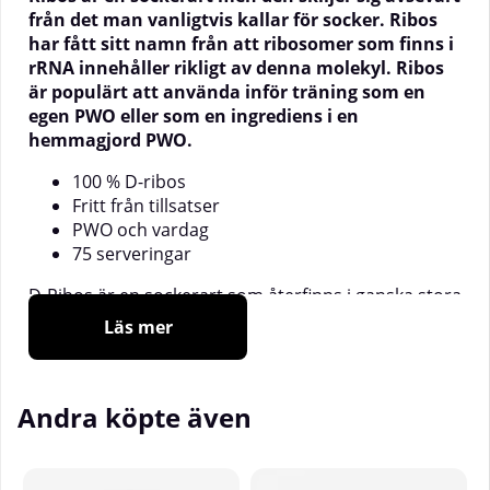
från det man vanligtvis kallar för socker. Ribos
har fått sitt namn från att ribosomer som finns i
rRNA innehåller rikligt av denna molekyl. Ribos
är populärt att använda inför träning som en
egen PWO eller som en ingrediens i en
hemmagjord PWO.
100 % D-ribos
Fritt från tillsatser
PWO och vardag
75 serveringar
D-Ribos är en sockerart som återfinns i ganska stora
mängder i våra ribosomer som en del av rRNA och
Läs mer
det är från ordet ribosom som sockerarten har fått
sitt namn. Kroppen använder ribos i många olika
biologiska processer och producerar ämnet
Andra köpte även
dagligen.
D-Ribos har funnits länge och är idag en klassisk
ingrediens ibland annat PWO. Många använder D-