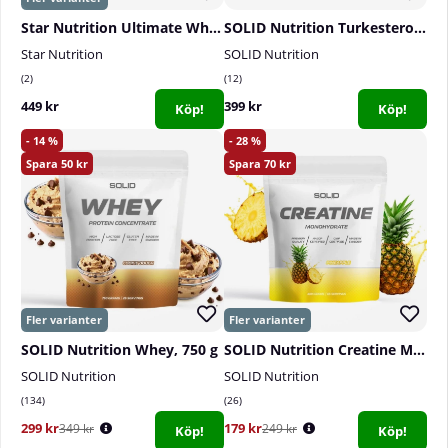
Star Nutrition Ultimate Whey Protein, 1 kg
SOLID Nutrition Turkesterone, 90 caps
Star Nutrition
SOLID Nutrition
2
12
449 kr
399 kr
Köp!
Köp!
14
28
50
70
SOLID Nutrition Whey, 750 g
SOLID Nutrition Creatine Monohydrate, 400 g
SOLID Nutrition
SOLID Nutrition
134
26
299 kr
179 kr
349 kr
249 kr
Köp!
Köp!