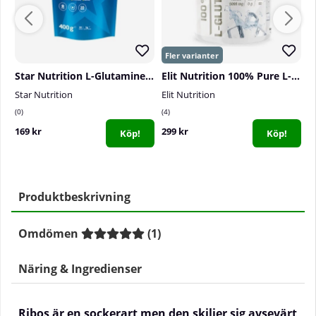
Star Nutrition L-Glutamine, 400 g
Elit Nutrition 100% Pure L-Glutamine, 300 g
Star Nutrition
Elit Nutrition
S
0
4
0
169 kr
299 kr
2
Köp!
Köp!
Produktbeskrivning
Omdömen
(
1
)
Näring & Ingredienser
Ribos är en sockerart men den skiljer sig avsevärt