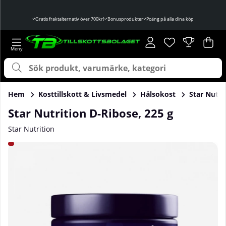
Gratis fraktalternativ över 700kr!
Bonusprodukter
Poäng på alla dina köp
Önskelista
Antal i önskelist
.
Var
Ant
.
Hem
Kosttillskott & Livsmedel
Hälsokost
Star Nutri
Star Nutrition D-Ribose, 225 g
Star Nutrition
Produktbilder Star Nutrition D-Ribose, 225 g