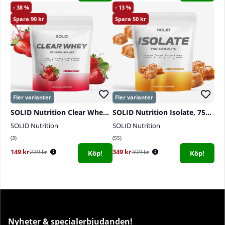
38
13
90
50
SOLID Nutrition Clear Whey, 300 g
SOLID Nutrition Isolate, 750 g
SOLID Nutrition
SOLID Nutrition
3
55
149 kr
349 kr
239 kr
399 kr
Köp!
Köp!
Nyheter & specialerbjudanden!