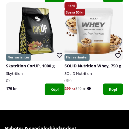
14
50
Skytrition CorUP, 1000 g
SOLID Nutrition Whey, 750 g
Skytrition
SOLID Nutrition
7
134
179 kr
299 kr
349 kr
Köp!
Köp!
Nyheter & specialerbjudanden!