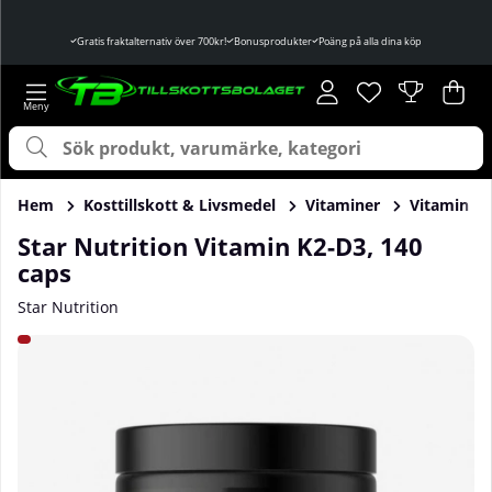
Gratis fraktalternativ över 700kr!
Bonusprodukter
Poäng på alla dina köp
Önskelista
Antal i önskelist
.
Var
Ant
.
Hem
Kosttillskott & Livsmedel
Vitaminer
Vitamin K2
Star Nutrition Vitamin K2-D3, 140
caps
Star Nutrition
Produktbilder Star Nutrition Vitamin K2-D3, 140 caps