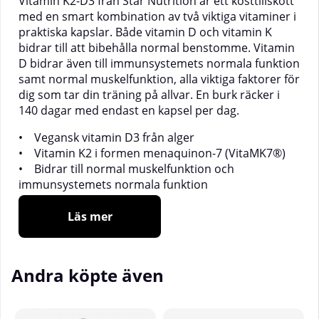
Vitamin K2-D3 från Star Nutrition är ett kosttillskott
med en smart kombination av två viktiga vitaminer i
praktiska kapslar. Både vitamin D och vitamin K
bidrar till att bibehålla normal benstomme. Vitamin
D bidrar även till immunsystemets normala funktion
samt normal muskelfunktion, alla viktiga faktorer för
dig som tar din träning på allvar. En burk räcker i
140 dagar med endast en kapsel per dag.
• Vegansk vitamin D3 från alger
• Vitamin K2 i formen menaquinon-7 (VitaMK7®)
• Bidrar till normal muskelfunktion och
immunsystemets normala funktion
• Bidrar till att bibehålla normal benstomme
• 140 dagsdoser – endast 1 kapsel per dag
Läs mer
Varför vitamin D3 och K2
tillsammans?
Andra köpte även
Kombinationen av vitamin D3 och K2 är praktisk