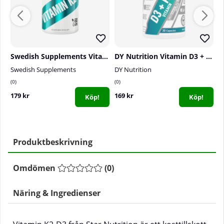
Swedish Supplements Vitamin K2 MK7, 60 caps
DY Nutrition Vitamin D3 + K2, 30 caps
Swedish Supplements
DY Nutrition
S
0
0
0
179 kr
169 kr
8
Köp!
Köp!
Produktbeskrivning
Omdömen
(
0
)
Näring & Ingredienser