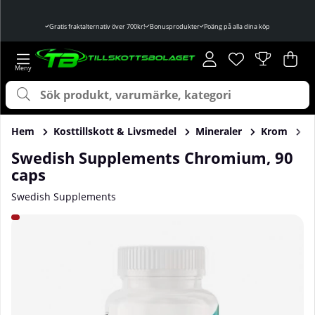
Gratis fraktalternativ över 700kr!
Bonusprodukter
Poäng på alla dina köp
Önskelista
Antal i önskelist
.
Var
Ant
.
Hem
Kosttillskott & Livsmedel
Mineraler
Krom
S
Swedish Supplements Chromium, 90
caps
Swedish Supplements
Produktbilder Swedish Supplements Chromium, 90 caps