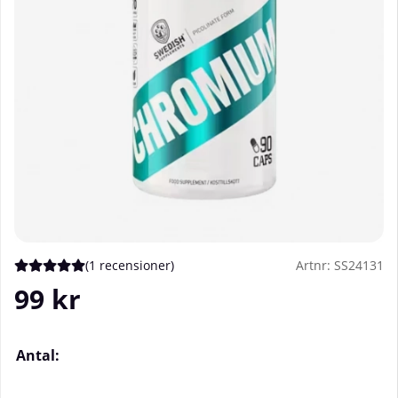
(
1 recensioner
)
Artnr:
SS24131
Medelbetyg 5 av 5 Antal betyg 1
99
kr
Antal: