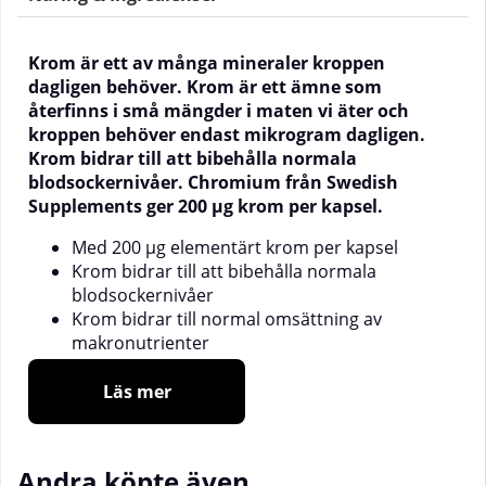
Krom är ett av många mineraler kroppen
dagligen behöver. Krom är ett ämne som
återfinns i små mängder i maten vi äter och
kroppen behöver endast mikrogram dagligen.
Krom bidrar till att bibehålla normala
blodsockernivåer. Chromium från Swedish
Supplements ger 200 µg krom per kapsel.
Med 200 µg elementärt krom per kapsel
Krom bidrar till att bibehålla normala
blodsockernivåer
Krom bidrar till normal omsättning av
makronutrienter
90 dagars förbrukning per förpackning
Läs mer
Kroppen har dagligt behov av flera vitaminer och
mineraler. Hit hör krom. Kroppen behöver inte
några stora mängder krom utan doseringarna
Andra köpte även
anges i mikrogram. Med ett kosttillskott så kan du