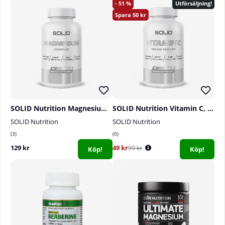
51
Utförsäljning!
50
Storlek:
90 Tabletter
SOLID Nutrition Magnesium Complex, 90 caps
SOLID Nutrition Vitamin C, 90 caps
SOLID Nutrition
SOLID Nutrition
3
0
129 kr
49 kr
99 kr
Köp!
Köp!