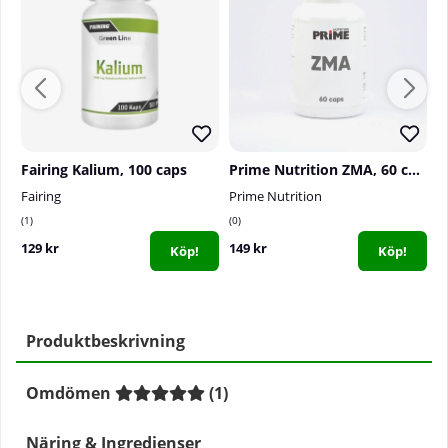
Fairing Kalium, 100 caps
Prime Nutrition ZMA, 60 caps
Fairing
Prime Nutrition
S
1
0
1
129 kr
149 kr
1
Köp!
Köp!
Produktbeskrivning
Omdömen
(
1
)
Näring & Ingredienser