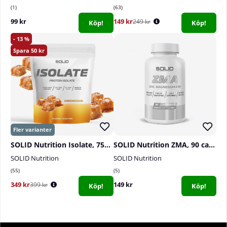
1
63
99 kr
149 kr
249 kr
Köp!
Köp!
13
50
SOLID Nutrition Isolate, 750 g
SOLID Nutrition ZMA, 90 caps
SOLID Nutrition
SOLID Nutrition
55
5
349 kr
149 kr
399 kr
Köp!
Köp!