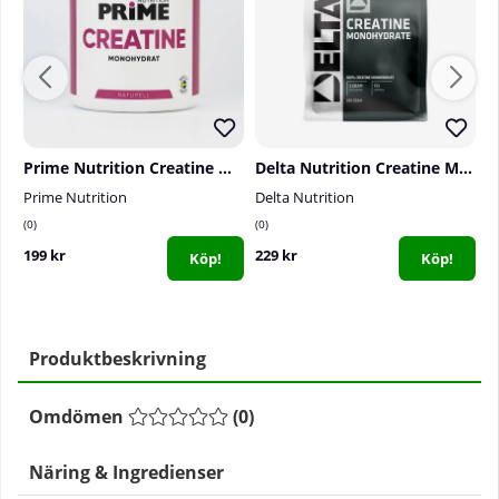
Prime Nutrition Creatine Monohydrate, 300 g
Delta Nutrition Creatine Monohydrate, 400 g
Prime Nutrition
Delta Nutrition
S
0
0
4
199 kr
229 kr
3
Köp!
Köp!
Produktbeskrivning
Omdömen
(
0
)
Näring & Ingredienser