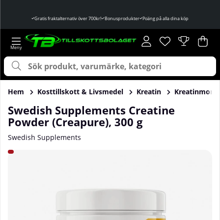
Gratis fraktalternativ över 700kr!
Bonusprodukter
Poäng på alla dina köp
Önskelista
Antal i önskelist
.
Var
Ant
.
Hem
Kosttillskott & Livsmedel
Kreatin
Kreatinmono
Swedish Supplements Creatine
Powder (Creapure), 300 g
Swedish Supplements
Produktbilder Swedish Supplements Creatine Powder (Crea