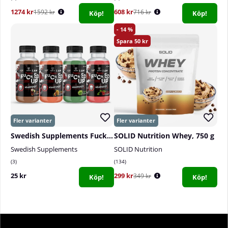
1274 kr
608 kr
1592 kr
716 kr
Köp!
Köp!
14
50
Swedish Supplements Fucked Up Shot, 100 ml
SOLID Nutrition Whey, 750 g
Swedish Supplements
SOLID Nutrition
3
134
25 kr
299 kr
349 kr
Köp!
Köp!