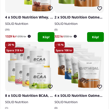
4 x SOLID Nutrition Whey, 750 g
2 x SOLID Nutrition Oatmeal & Protein Mix, 750 g
SOLID Nutrition
SOLID Nutrition
30
0
1329 kr
322 kr
1396 kr
358 kr
Köp!
Köp!
20
15
318
108
8 x SOLID Nutrition BCAA, 300 g
4 x SOLID Nutrition Oatmeal & Protein Mix, 750 g
SOLID Nutrition
SOLID Nutrition
1
0