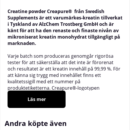
Creatine powder Creapure® från Swedish
Supplements är ett varumärkes-kreatin tillverkat
i Tyskland av AlzChem Trostberg GmbH och är
känt för att ha den renaste och finaste nivån av
mikroniserat kreatin monohydrat tillgängligt på
marknaden.
Varje batch som produceras genomgår rigorösa
tester för att säkerställa att det inte är förorenat
och resultatet är ett kreatin innehåll på 99,99 %. För
att känna sig trygg med innehållet finns ett
kvalitetssigill med ett nummer på
produktetiketterna. Creapure®-logotypen
garanterar att Swedish Supplements produkt
Läs mer
innehåller högkvalitativt, rent, säkert och tysk
producerat kreatin.
Kreatin monohydrat som har närmare tusen
Andra köpte även
vetenskapliga studier och publikationer till stöd för