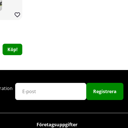
Köp!
Trained By JP Magnesium, 120 caps
Trained By JP
0
279 kr
Köp!
ration
Registrera
Företagsuppgifter