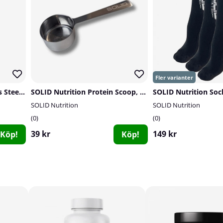
Applied Nutrition Stainless Steel Shaker, 750 ml (Blue)
SOLID Nutrition Protein Scoop, stainless steel
SOLID Nutrition
SOLID Nutrition
0
0
39 kr
149 kr
Köp!
Köp!