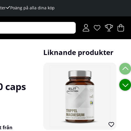
ter
Poäng på alla dina köp
Önskelista
Antal i önskelista
.
V
An
.
Liknande produkter
 caps
t från