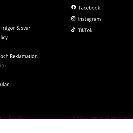
Facebook
Instagram
 frågor & svar
TikTok
licy
 och Reklamation
dör
ulär
©
2026 tillskottsbolaget.se. Vi använder cookies -
läs mer hä