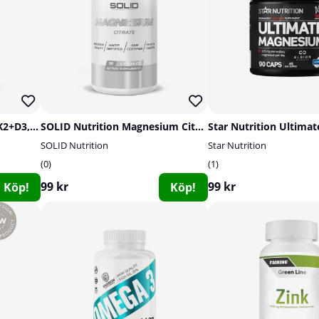
SOLID Nutrition Vitamin K2+D3, 90 caps
SOLID Nutrition Magnesium Citrate, 90 caps
SOLID Nutrition
Star Nutrition
0
1
99 kr
99 kr
Köp!
Köp!