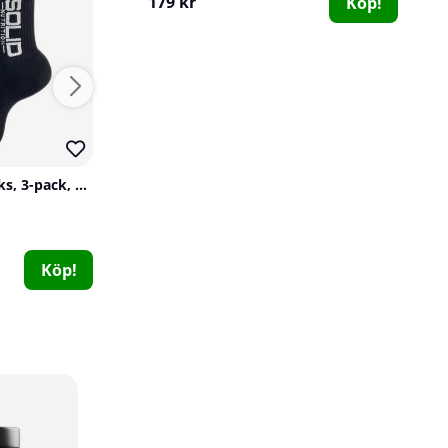
179 kr
Köp!
20
206
SOLID Nutrition Socks, 3-pack, Black
SOLID Nutrition Tactical Backpack, 45 L
SOLID Nutrition
Barebells
2
0
699 kr
199 kr
Köp!
Köp!
8 x SOLID Nutrition Magnesium Complex, 90 caps
SOLID Nutrition
0
826 kr
Köp!
1032 kr