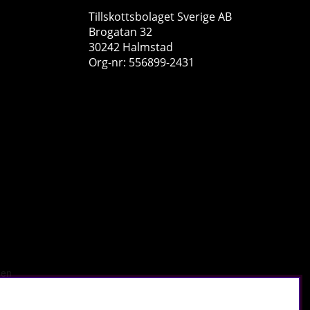
Tillskottsbolaget Sverige AB
Brogatan 32
30242 Halmstad
Org-nr: 556899-2431
SOLID Nutrition ZMA, 90 caps
SOLID Nutrition
5
149 kr
Köp!
10
26
r
.