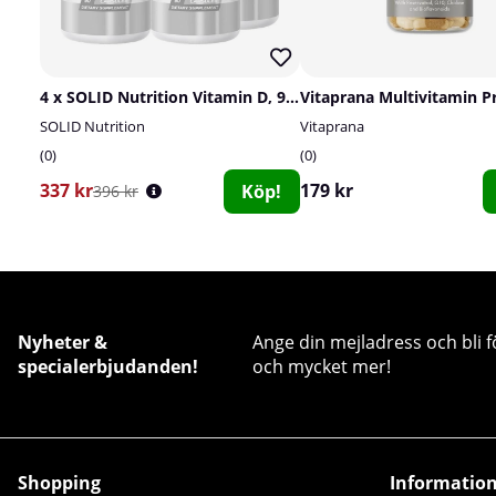
4 x SOLID Nutrition Vitamin D, 90 caps
SOLID Nutrition
Vitaprana
0
0
337 kr
179 kr
Köp!
396 kr
Nyheter &
Ange din mejladress och bli f
specialerbjudanden!
och mycket mer!
Shopping
Informatio