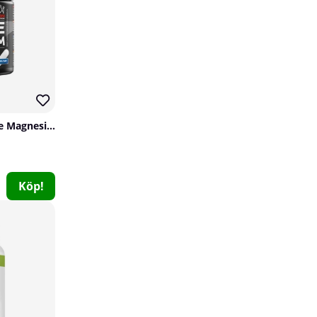
Star Nutrition Ultimate Magnesium, 90 caps
Köp!
Pureness Kvällsmagnesium, 120 caps
Pureness
1
229 kr
Köp!