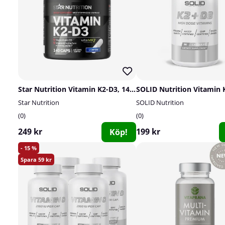
Star Nutrition Vitamin K2-D3, 140 caps
Star Nutrition
SOLID Nutrition
0
0
249 kr
199 kr
Köp!
15
59