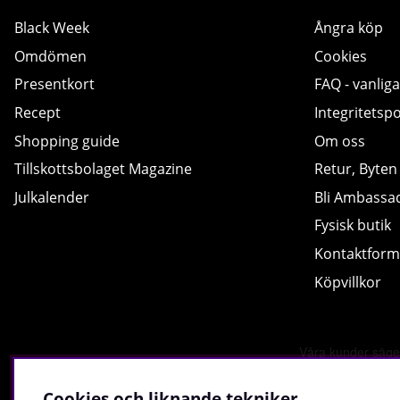
Black Week
Ångra köp
Omdömen
Cookies
Presentkort
FAQ - vanliga
Recept
Integritetspo
Shopping guide
Om oss
Tillskottsbolaget Magazine
Retur, Byten
Julkalender
Bli Ambassa
Fysisk butik
Kontaktform
Köpvillkor
Cookies och liknande tekniker