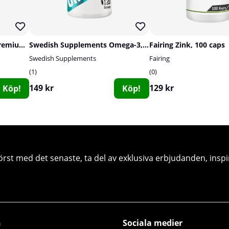
Vitaprana Multivitamin Premium, 50 caps
Swedish Supplements Omega-3, 120 caps
Fairing Zink, 100 caps
Swedish Supplements
Fairing
1
0
149 kr
129 kr
Köp!
Köp!
örst med det senaste, ta del av exklusiva erbjudanden, inspi
n
Sociala medier