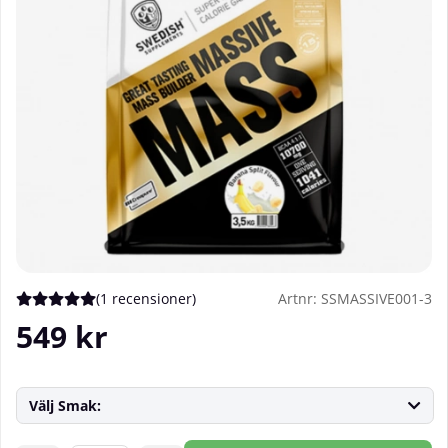
(
1 recensioner
)
Artnr:
SSMASSIVE001-3
Medelbetyg 5 av 5 Antal betyg 1
549
kr
Välj Smak: