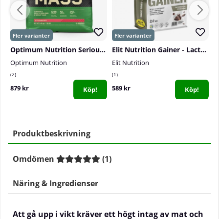
Optimum Nutrition Serious Mass, 5400 g
Elit Nutrition Gainer - Lactose Free, 2 kg
S
Optimum Nutrition
Elit Nutrition
S
2
1
8
879 kr
589 kr
1
Köp!
Köp!
Produktbeskrivning
Omdömen
(
1
)
Näring & Ingredienser
Att gå upp i vikt kräver ett högt intag av mat och