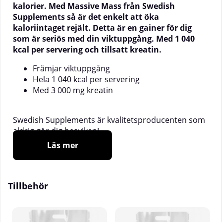
kalorier. Med Massive Mass från Swedish
Supplements så är det enkelt att öka
kaloriintaget rejält. Detta är en gainer för dig
som är seriös med din viktuppgång. Med 1 040
kcal per servering och tillsatt kreatin.
Främjar viktuppgång
Hela 1 040 kcal per servering
Med 3 000 mg kreatin
Swedish Supplements är kvalitetsproducenten som
aldrig gör dig besviken!
Läs mer
Massive Mass är en oerhört välkomponerad gainer
för atleten som söker en komplett
viktökningsformula. För att främja viktökningen på
ett optimalt sätt innehåller Massive Mass hela 1040
Tillbehör
kcal per servering.
Detta är en mycket välkomponerad gainer med