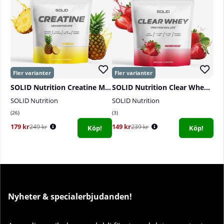
SOLID Nutrition Creatine Monohydrate, 400 g
SOLID Nutrition Clear Whey, 300 g
SOLID Nutrition
SOLID Nutrition
26
3
179 kr
149 kr
249 kr
239 kr
Köp!
Köp!
Nyheter & specialerbjudanden!