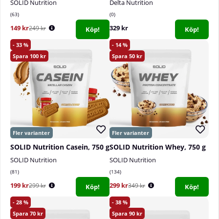
SOLID Nutrition
Delta Nutrition
63
0
149 kr
329 kr
249 kr
Köp!
Köp!
33
14
100
50
SOLID Nutrition Casein, 750 g
SOLID Nutrition Whey, 750 g
SOLID Nutrition
SOLID Nutrition
81
134
199 kr
299 kr
299 kr
349 kr
Köp!
Köp!
28
38
70
90