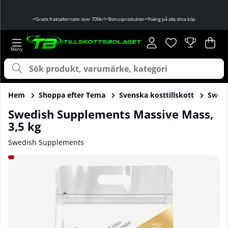
Gratis fraktalternativ över 700kr!
Bonusprodukter
Poäng på alla dina köp
Önskelista
Antal i önskelist
.
Var
Ant
.
Hem
Shoppa efter Tema
Svenska kosttillskott
Swedi
Swedish Supplements Massive Mass,
3,5 kg
Swedish Supplements
Produktbilder Swedish Supplements Massive Mass, 3,5 kg