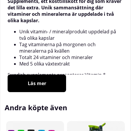
Supplements, ett kosttillskott för dig som kräver
det lilla extra. Unik sammansättning där
vitaminer och mineralerna är uppdelade i två
olika kapslar.
Unik vitamin- / mineralprodukt uppdelad på
två olika kapslar
Tag vitaminerna på morgonen och
mineralerna på kvällen
Totalt 24 vitaminer och mineraler
Med 5 olika växtextrakt
Swedish supplements presenterar Vitamin &
Mineral Complex. Detta är ett kosttillskott med
Läs mer
vitaminer, mineraler och växtextrakt. Men istället för
lägga allt i en kapsel så har vi valt att dela upp
vitaminerna och mineralerna för att ge dig långt
Andra köpte även
mer avancerad produkt än vad som normalt finns
på marknaden.
Vitamin & Mineral Complex ger dig två månaders