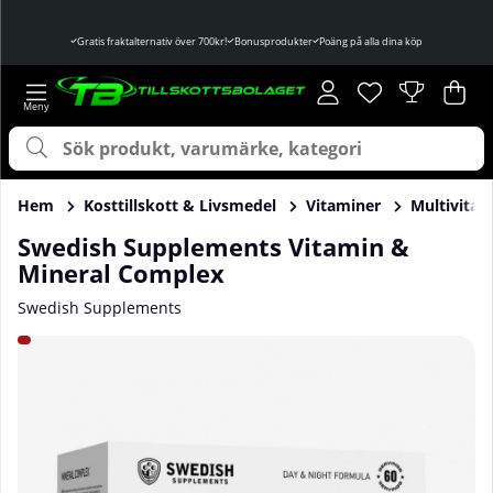
Gratis fraktalternativ över 700kr!
Bonusprodukter
Poäng på alla dina köp
Önskelista
Antal i önskelist
.
Var
Ant
.
Hem
Kosttillskott & Livsmedel
Vitaminer
Multivitam
Swedish Supplements Vitamin &
Mineral Complex
Swedish Supplements
Produktbilder Swedish Supplements Vitamin & Mineral Co