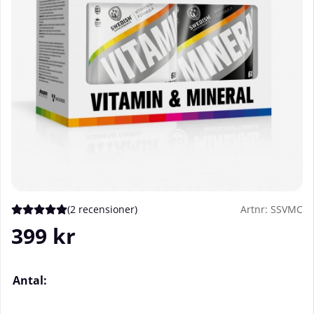
(
2 recensioner
)
Artnr:
SSVMC
Medelbetyg 5 av 5 Antal betyg 2
399
kr
Antal: