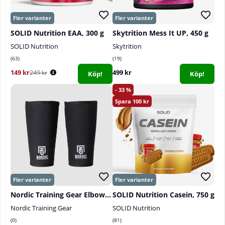
SOLID Nutrition EAA, 300 g
Skytrition Mess It UP, 450 g
SOLID Nutrition
Skytrition
63
19
149 kr
499 kr
249 kr
Köp!
Köp!
33
100
Nordic Training Gear Elbow Sleeves, 5-7 mm
SOLID Nutrition Casein, 750 g
Nordic Training Gear
SOLID Nutrition
0
81