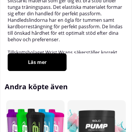
slitstarkt material som ger dig ett bra stöd under
tunga träningspass. Det elastiska materialet formar
sig efter din handled för perfekt passform.
Handledslindorna har en ögla för tummen samt
kardborrestängning för perfekt passform. De lindas
till önskad hårdhet för ett optimalt stöd efter dina
behov och preferenser.
Tillskottsbolaget Wrist Wraps säkerställer korrekt
position av handleden och ger bra stöd vid till
Läs mer
exempel pressövningar och minskar även risken för
skador.
Andra köpte även
_________________________
Storlek
: One Size
Längd:
37 cm