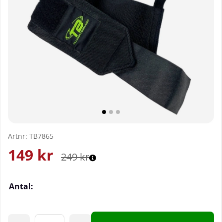
Artnr:
TB7865
149
kr
249
kr
Antal: