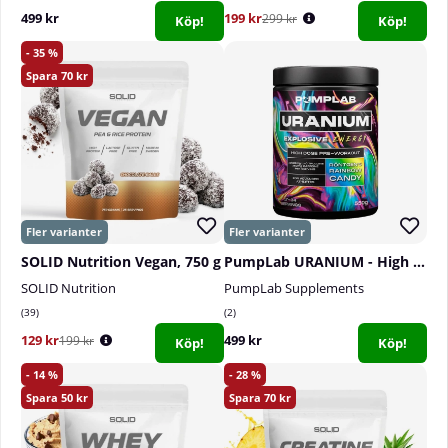
499 kr
199 kr
299 kr
Köp!
Köp!
35
70
SOLID Nutrition Vegan, 750 g
PumpLab URANIUM - High Dose PWO, 550 g
SOLID Nutrition
PumpLab Supplements
39
2
129 kr
499 kr
199 kr
Köp!
Köp!
14
28
50
70