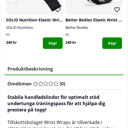
SOLID Nutrition Elastic Wrist Wraps
Better Bodies Elastic Wrist Wraps, black
SOLID Nutrition
Better Bodies
G
0
0
0
249 kr
249 kr
2
Köp!
Köp!
Produktbeskrivning
Omdömen
(
0
)
Stabila handledslindor för optimalt stöd
undertunga träningspass för att hjälpa dig
prestera på topp!
Tillskottsbolaget Wrist Wraps är tillverkade i