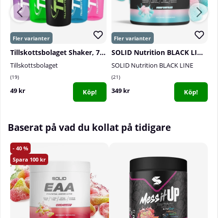
Tillskottsbolaget Shaker, 700 ml
SOLID Nutrition BLACK LINE Pump, 360 g
Tillskottsbolaget
SOLID Nutrition BLACK LINE
S
19
21
1
49 kr
349 kr
1
Köp!
Köp!
Baserat på vad du kollat på tidigare
40
100