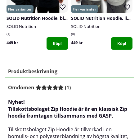
SOLID Nutrition Hoodie, black
SOLID Nutrition Hoodie, light grey melange
SOLID Nutrition
SOLID Nutrition
T
1
0
1
449 kr
449 kr
2
Köp!
Köp!
Produktbeskrivning
Omdömen
(
1
)
Nyhet!
Tillskottsbolaget Zip Hoodie är är en klassisk Zip
hoodie framtagen tillsammans med GASP.
Tillskottsbolaget Zip Hoodie är tillverkad i en
bomulls- och polyesterblandning av högsta kvalitet,