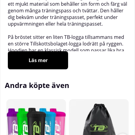
ett mjukt material som behåller sin form och färg väl
genom många träningspass och tvättar. Den håller
dig bekväm under träningspasset, perfekt under
uppvärmningen eller hela träningspasset.
På bröstet sitter en liten TB-logga tillsammans med
en större Tillskottsbolaget-logga lodrätt på ryggen.
Hoodien har en klassisk modell som passar lika bra
på gymmet som till vardags. Den har mudd vid
Läs mer
ärmslut och nederkant samt två fickor framtill.
Modellen är 183 cm lång, väger 101 kg och har på sig
Andra köpte även
storlek Medium.
Vill du ha en tightare passform rekommenderar vi
att gå ner en storlek från vad du normalt har.
___________________________
Material:
86
% Bomull, 14% Polyester