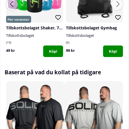
Passform:
Oversize
Storlekar:
Small - 3XL
Tillskottsbolaget Shaker, 700 ml
Tillskottsbolaget Gymbag
T
Tillskottsbolaget
Tillskottsbolaget
T
19
0
0
49 kr
99 kr
1
Köp!
Köp!
Baserat på vad du kollat på tidigare