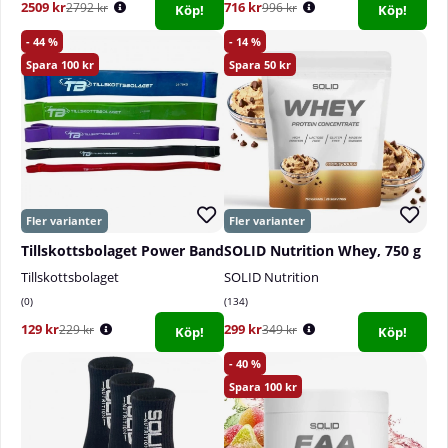
2509 kr
716 kr
2792 kr
996 kr
Köp!
Köp!
44
14
100
50
Tillskottsbolaget Power Band
SOLID Nutrition Whey, 750 g
Tillskottsbolaget
SOLID Nutrition
0
134
129 kr
299 kr
229 kr
349 kr
Köp!
Köp!
40
100