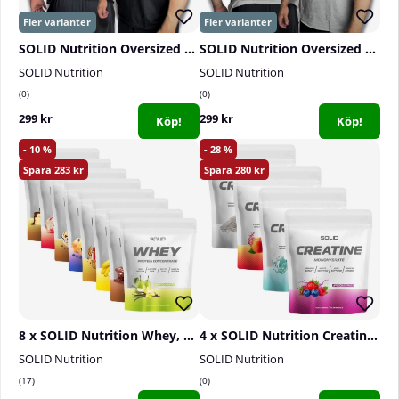
SOLID Nutrition Oversized Tee, black/grey
SOLID Nutrition Oversized Tee, grey/black
SOLID Nutrition
SOLID Nutrition
0
0
299 kr
299 kr
Köp!
Köp!
10
28
283
280
8 x SOLID Nutrition Whey, 750 g
4 x SOLID Nutrition Creatine Monohydrate, 400 g
SOLID Nutrition
SOLID Nutrition
17
0