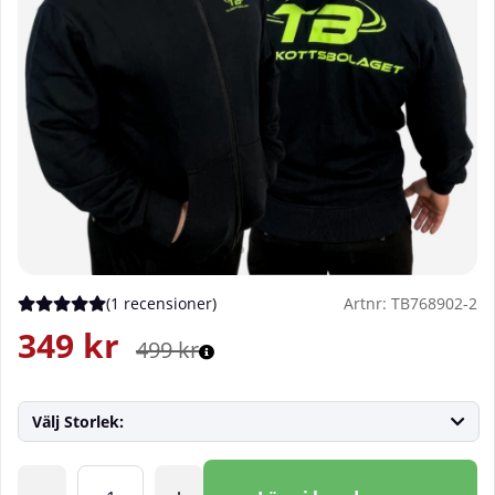
(
1 recensioner
)
Artnr:
TB768902-2
Medelbetyg 5 av 5 Antal betyg 1
349
kr
499
kr
Välj Storlek:
Antal