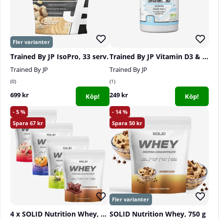
Trained By JP IsoPro, 33 serv.
Trained By JP Vitamin D3 & K2, 60 caps
Trained By JP
Trained By JP
0
1
699 kr
249 kr
Köp!
Köp!
5
14
67
50
4 x SOLID Nutrition Whey, 750 g
SOLID Nutrition Whey, 750 g