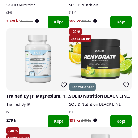
SOLID Nutrition
SOLID Nutrition
30
134
1329 kr
299 kr
1396 kr
349 kr
Köp!
Köp!
20
50
Trained By JP Magnesium, 120 caps
SOLID Nutrition BLACK LINE Rehydrate, 270 g
Trained By JP
SOLID Nutrition BLACK LINE
0
4
279 kr
199 kr
249 kr
Köp!
Köp!
40
100