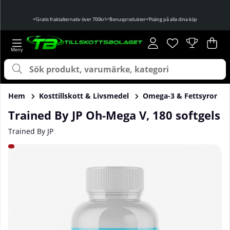
Gratis fraktalternativ över 700kr!
Bonusprodukter
Poäng på alla dina köp
Önskelista
Antal i önskelist
.
Var
Ant
.
Hem
Kosttillskott & Livsmedel
Omega-3 & Fettsyror
Trained By JP Oh-Mega V, 180 softgels
Trained By JP
Produktbilder Trained By JP Oh-Mega V, 180 softgels