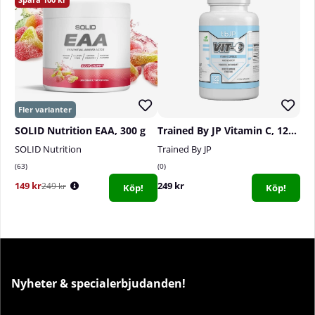
SOLID Nutrition EAA, 300 g
Trained By JP Vitamin C, 120 caps
SOLID Nutrition
Trained By JP
63
0
149 kr
249 kr
249 kr
Köp!
Köp!
Nyheter & specialerbjudanden!