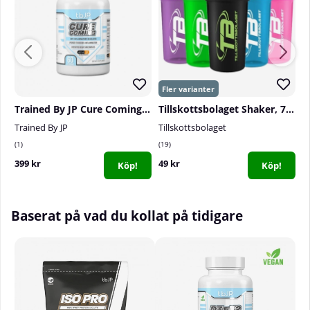
Trained By JP Cure Coming, 60 serv.
Tillskottsbolaget Shaker, 700 ml
Trained By JP
Tillskottsbolaget
T
1
19
2
399 kr
49 kr
4
Köp!
Köp!
Baserat på vad du kollat på tidigare