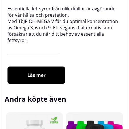
Essentiella fettsyror från olika källor är avgörande
för vår hälsa och prestation.
Med TbJP OH-MEGA V får du optimal koncentration
av Omega 3, 6 och 9. Ett veganskt alternativ som
försäkrar att du når ditt behov av essentiella
fettsyror.
_________________________
Antal doser per förpackning:
60
Läs mer
Rekommenderad dosering:
Tag 1 servering (3
kapslar) på morgonen och 1 servering på kvällen för
att täcka ditt behov av essentiella fettsyror och
Andra köpte även
optimera återhämtning och allmänhälsa.