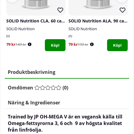
SOLID Nutrition CLA, 60 caps
SOLID Nutrition ALA, 90 caps
SOLID Nutrition
SOLID Nutrition
T
0
0
0
79 kr
79 kr
2
149 kr
199 kr
Köp!
Köp!
Produktbeskrivning
Omdömen
(
0
)
Näring & Ingredienser
Trained by JP OH-MEGA V är en vegansk källa till
Omega-fettsyrorna 3, 6 och 9 av högsta kvalitet
från linfröolja.