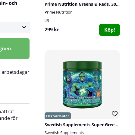
min- och
Prime Nutrition Greens & Reds, 300 g
Prime Nutrition
0
299 kr
Köp!
agnen
2 arbetsdagar
bättrat
_____________________________
ande för
Serveringar per förpackning:
30 stycken.
Swedish Supplements Super Greens, 250 g
Swedish Supplements