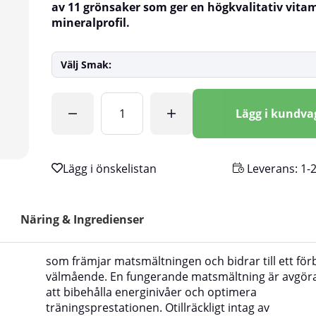
av 11 grönsaker som ger en högkvalitativ vita
mineralprofil.
Välj Smak:
Antal
Lägg i kundv
Leverans:
1-
Näring & Ingredienser
som främjar matsmältningen och bidrar till ett för
välmående. En fungerande matsmältning är avgör
att bibehålla energinivåer och optimera
träningsprestationen. Otillräckligt intag av