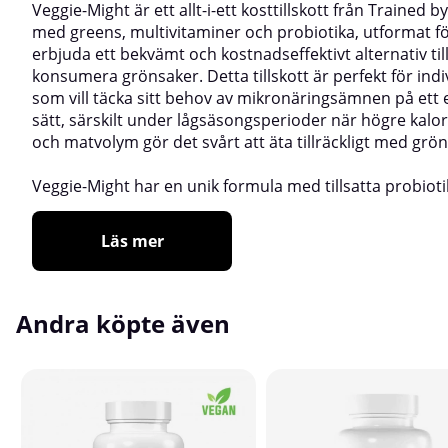
Veggie-Might är ett allt-i-ett kosttillskott från Trained by
med greens, multivitaminer och probiotika, utformat fö
erbjuda ett bekvämt och kostnadseffektivt alternativ till
konsumera grönsaker. Detta tillskott är perfekt för indi
som vill täcka sitt behov av mikronäringsämnen på ett 
sätt, särskilt under lågsäsongsperioder när högre kalor
och matvolym gör det svårt att äta tillräckligt med grö
Veggie-Might har en unik formula med tillsatta probioti
Läs mer
Andra köpte även