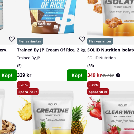
erv.
Trained By JP Cream Of Rice, 2 kg
SOLID Nutrition Isolat
Trained By JP
SOLID Nutrition
5
55
329 kr
349 kr
Köp!
Köp!
399 kr
28
38
70
90