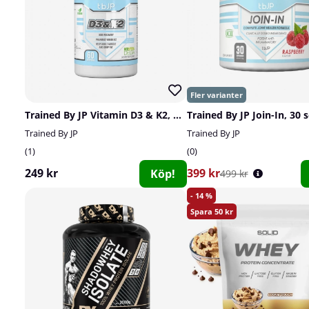
Trained By JP Vitamin D3 & K2, 60 caps
Trained By JP Join-In, 30 s
Trained By JP
Trained By JP
1
0
249 kr
399 kr
Köp!
499 kr
14
50