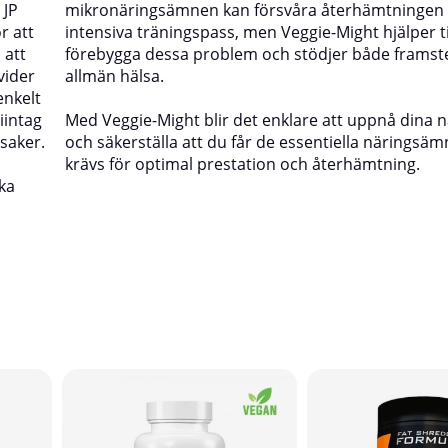
 JP
mikronäringsämnen kan försvåra återhämtningen 
r att
intensiva träningspass, men Veggie-Might hjälper til
 att
förebygga dessa problem och stödjer både framst
vider
allmän hälsa.
enkelt
iintag
Med Veggie-Might blir det enklare att uppnå dina 
nsaker.
och säkerställa att du får de essentiella närings
krävs för optimal prestation och återhämtning.
ka