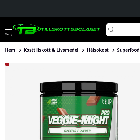
Hem
Kosttillskott & Livsmedel
Hälsokost
Superfood
Produktbilder Trained By JP Veggie-Might PRO, 30 serv.