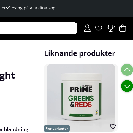
ter
Poäng på alla dina köp
Önskelista
Antal i önskelista
.
V
An
.
Liknande produkter
ight
n blandning