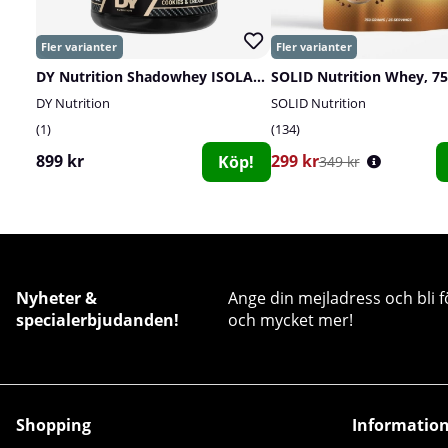
DY Nutrition Shadowhey ISOLATE, 2 kg
SOLID Nutrition Whey, 75
DY Nutrition
SOLID Nutrition
1
134
899 kr
299 kr
Köp!
349 kr
Nyheter &
Ange din mejladress och bli f
specialerbjudanden!
och mycket mer!
Shopping
Informatio