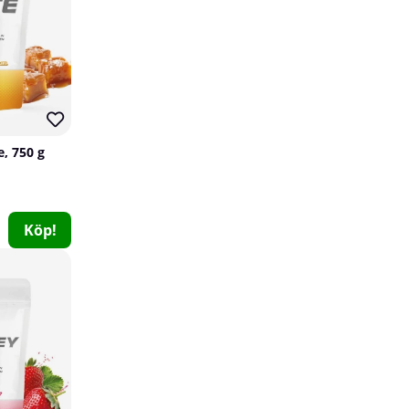
e, 750 g
Köp!
SOLID Nutrition BLACK LINE Knock Out, 90 mega caps
SOLID Nutrition BLACK LINE
2
349 kr
Köp!