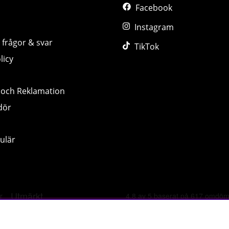
Facebook
Instagram
 frågor & svar
TikTok
licy
 och Reklamation
dör
ulär
©
2026 tillskottsbolaget.se. Vi använder cookies -
läs mer hä