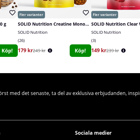
0 g
SOLID Nutrition Creatine Monohydrate, 400 g
SOLID Nutrition
SOLID Nutrition
26
3
179 kr
149 kr
Köp!
Köp!
249 kr
239 kr
örst med det senaste, ta del av exklusiva erbjudanden, inspi
n
Sociala medier