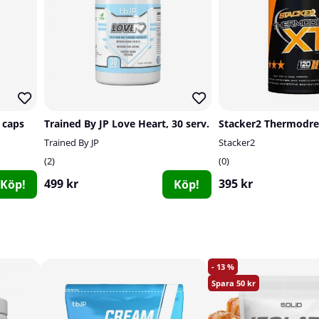
 caps
Trained By JP Love Heart, 30 serv.
Trained By JP
Stacker2
2
0
499 kr
395 kr
Köp!
Köp!
13
50