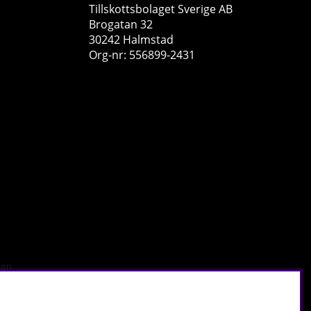
Tillskottsbolaget Sverige AB
Brogatan 32
30242 Halmstad
Org-nr: 556899-2431
Swanson Bergamot Extract, 500 mg, 30 caps
Swanson Health Products
0
199 kr
Köp!
229 kr
14
99
r
.