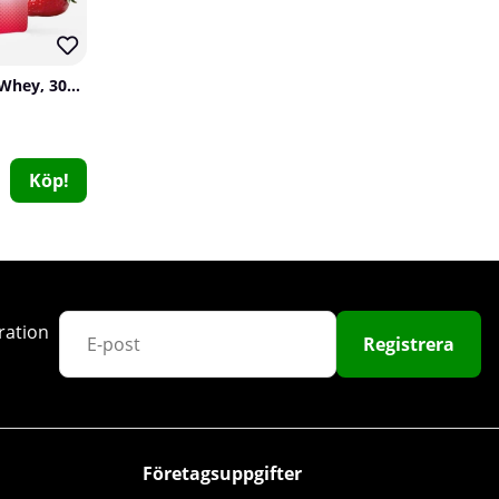
SOLID Nutrition Clear Whey, 300 g
Köp!
Swedish Supplements NAD+, 30 caps
Swedish Supplements
0
ration
239 kr
Köp!
Registrera
13
30
Företagsuppgifter