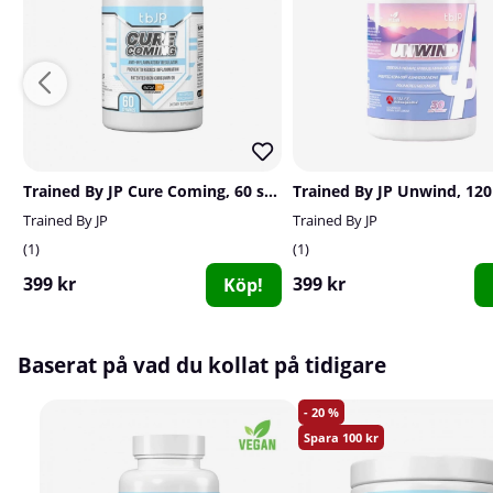
Trained By JP Cure Coming, 60 serv.
Trained By JP Unwind, 120
Trained By JP
Trained By JP
1
1
399 kr
399 kr
Köp!
Baserat på vad du kollat på tidigare
20
100