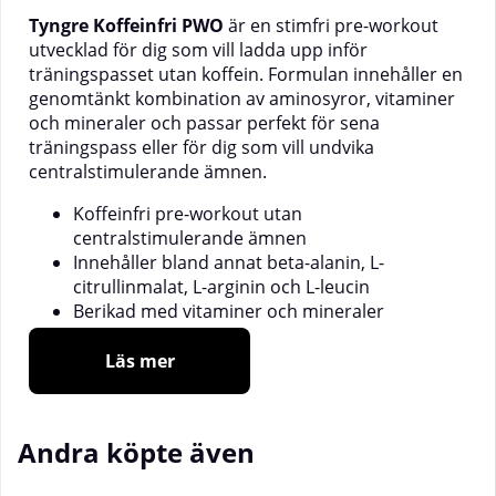
Tyngre Koffeinfri PWO
är en stimfri pre-workout
utvecklad för dig som vill ladda upp inför
träningspasset utan koffein. Formulan innehåller en
genomtänkt kombination av aminosyror, vitaminer
och mineraler och passar perfekt för sena
träningspass eller för dig som vill undvika
centralstimulerande ämnen.
Koffeinfri pre-workout utan
centralstimulerande ämnen
Innehåller bland annat beta-alanin, L-
citrullinmalat, L-arginin och L-leucin
Berikad med vitaminer och mineraler
Lättblandat pulver med fräsch smak
20 portioner per förpackning
Läs mer
Vegansk
Tyngre Koffeinfri PWO är utvecklad för dig som vill
Andra köpte även
ha en komplett pre-workout utan koffein. Formulan
innehåller bland annat beta-alanin, L-citrullinmalat,