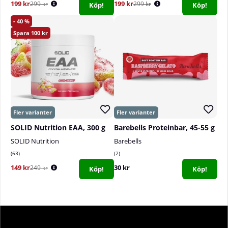
199 kr
199 kr
299 kr
299 kr
Köp!
Köp!
40
100
SOLID Nutrition EAA, 300 g
Barebells Proteinbar, 45-55 g
SOLID Nutrition
Barebells
63
2
149 kr
30 kr
249 kr
Köp!
Köp!