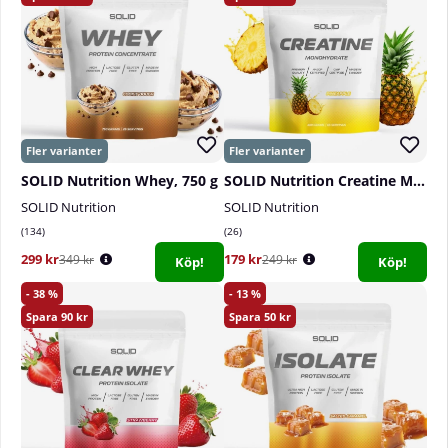
Information:
Detta är ett kosttillskott och bör inte
användas som ett alternativ till en varierad kost och
en hälsosam livsstil. Rekommenderad daglig dos
bör inte överskridas. Rekommenderas inte för barn,
gravida eller ammande kvinnor. Förvaras torrt i
rumstemperatur och utom räckhåll för små barn.
SOLID Nutrition Whey, 750 g
SOLID Nutrition Creatine Monohydrate, 400 g
SOLID Nutrition
SOLID Nutrition
134
26
299 kr
179 kr
349 kr
249 kr
Köp!
Köp!
38
13
90
50