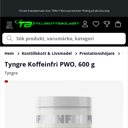
Gratis fraktalternativ över 700kr!
Bonusprodukter
Poäng på alla dina köp
Önskelista
Antal i önskelist
.
Var
Ant
.
Hem
Kosttillskott & Livsmedel
Prestationshöjare
St
Tyngre Koffeinfri PWO, 600 g
Tyngre
Produktbilder Tyngre Koffeinfri PWO, 600 g