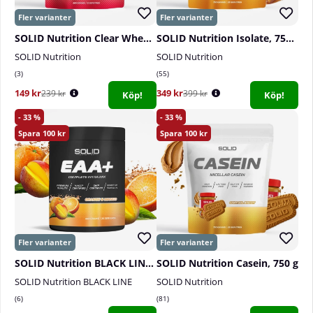
SOLID Nutrition Clear Whey, 300 g
SOLID Nutrition Isolate, 750 g
SOLID Nutrition
SOLID Nutrition
3
55
149 kr
349 kr
239 kr
399 kr
Köp!
Köp!
33
33
100
100
SOLID Nutrition BLACK LINE EAA+, 440 g
SOLID Nutrition Casein, 750 g
SOLID Nutrition BLACK LINE
SOLID Nutrition
6
81