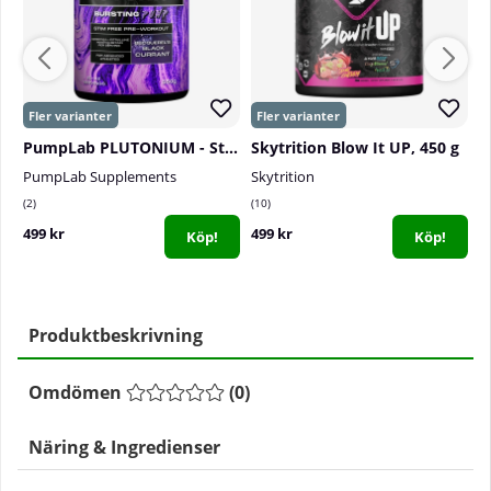
PumpLab PLUTONIUM - Stim Free PWO, 550 g
Skytrition Blow It UP, 450 g
PumpLab Supplements
Skytrition
El
2
10
0
499 kr
499 kr
4
Köp!
Köp!
Produktbeskrivning
Omdömen
(
0
)
Näring & Ingredienser