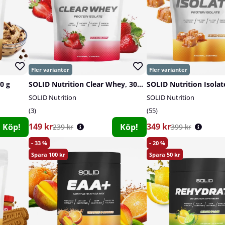
0 g
SOLID Nutrition Clear Whey, 300 g
SOLID Nutrition Isolat
SOLID Nutrition
SOLID Nutrition
3
55
149 kr
349 kr
Köp!
Köp!
239 kr
399 kr
33
20
100
50