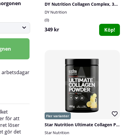
 morgonen
DY Nutrition Collagen Complex, 300 g
DY Nutrition
0
349 kr
Köp!
agnen
2 arbetsdagar
lket
använda det på det sätt som passar dig bäst.
r för att
ret löser
Star Nutrition Ultimate Collagen Powder, 400 g
Doseringsanvisning:
Blanda cirka 2 matskedar
et gör det
Star Nutrition