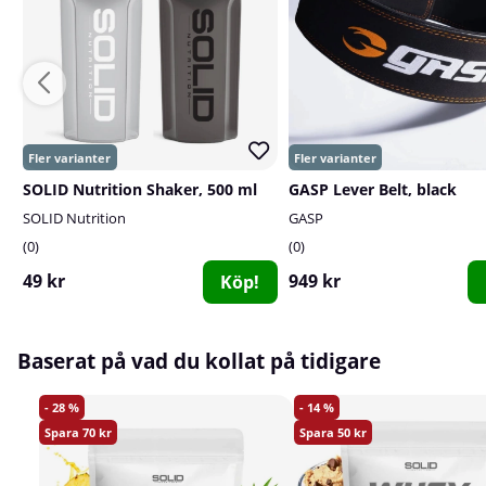
SOLID Nutrition Shaker, 500 ml
GASP Lever Belt, black
SOLID Nutrition
GASP
0
0
49 kr
949 kr
Köp!
Baserat på vad du kollat på tidigare
28
14
70
50