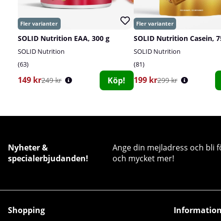
SOLID Nutrition EAA, 300 g
SOLID Nutrition Casein, 7
SOLID Nutrition
SOLID Nutrition
63
81
149 kr
199 kr
Köp!
249 kr
299 kr
Nyheter &
Ange din mejladress och bli f
specialerbjudanden!
och mycket mer!
Shopping
Informatio