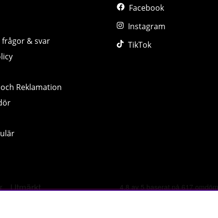
Facebook
Instagram
 frågor & svar
TikTok
licy
 och Reklamation
dör
ulär
©
2026 tillskottsbolaget.se. Vi använder cookies -
läs mer hä