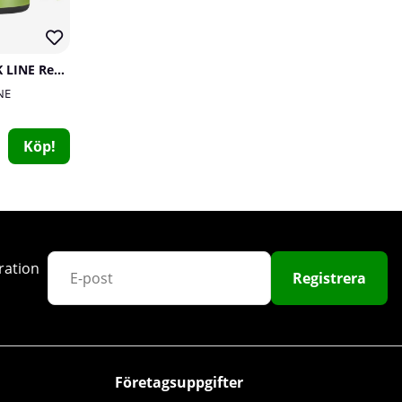
100
SOLID Nutrition BLACK LINE Rehydrate, 270 g
NE
Köp!
Elit Nutrition Collagen, 300 g
Elit Nutrition
0
ration
199 kr
Köp!
299 kr
Registrera
33
200
Företagsuppgifter