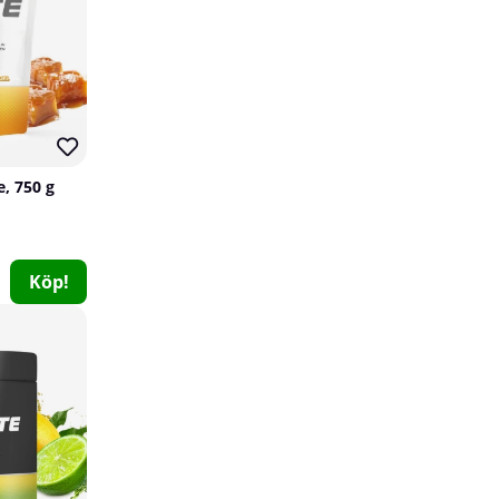
e, 750 g
Köp!
Vitaprana Pure Collagen Marine, 300 g
Vitaprana
0
259 kr
Köp!
33