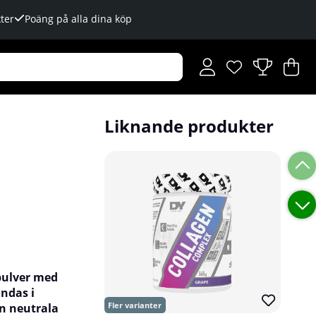
ter
Poäng på alla dina köp
Önskelista
Antal i önskelista
.
V
An
.
Liknande produkter
npulver med
ndas i
en neutrala