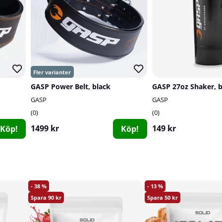
GASP Power Belt, black
GASP 27oz Shaker, b
GASP
GASP
0
0
1499 kr
149 kr
Köp!
Köp!
38
13
90
50