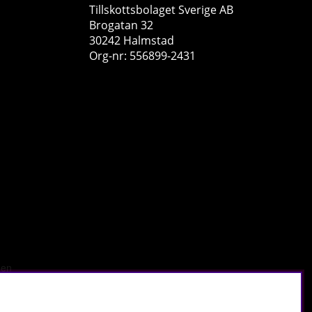
Tillskottsbolaget Sverige AB
Brogatan 32
30242 Halmstad
Org-nr: 556899-2431
2 x Elit Nutrition Collagen Beauty, 500 ml (Tropical Berry)
Elit Nutrition
0
398 kr
Köp!
598 kr
r
.