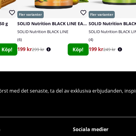
50 g
SOLID Nutrition BLACK LINE EAA+, 440 g
SOLID Nutrition BLACK LINE
SOLID Nutrition BLACK LI
6
4
199 kr
199 kr
Köp!
Köp!
299 kr
249 kr
örst med det senaste, ta del av exklusiva erbjudanden, inspi
n
Sociala medier