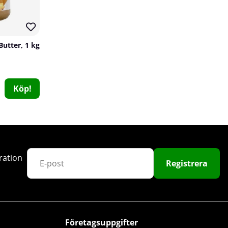
Butter, 1 kg
Köp!
Swedish Supplements L-Lysine, 90 caps
Swedish Supplements
0
159 kr
Köp!
ration
Registrera
14
50
Företagsuppgifter