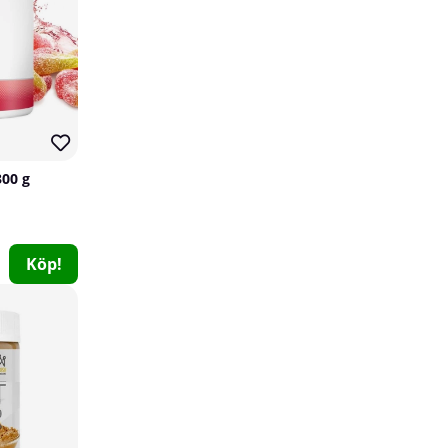
300 g
Köp!
Star Nutrition Ultimate BCAA, 285 g
Star Nutrition
0
199 kr
Köp!