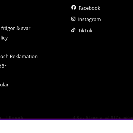
Facebook
Instagram
 frågor & svar
TikTok
licy
 och Reklamation
dör
ulär
©
2026 tillskottsbolaget.se. Vi använder cookies -
läs mer hä