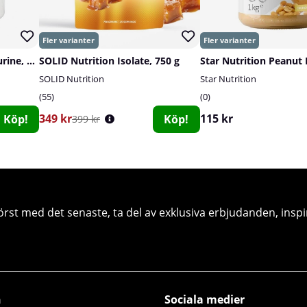
Swedish Supplements Taurine, 200 g
SOLID Nutrition Isolate, 750 g
Star Nutrition Peanut 
SOLID Nutrition
Star Nutrition
55
0
349 kr
115 kr
Köp!
Köp!
399 kr
örst med det senaste, ta del av exklusiva erbjudanden, inspi
n
Sociala medier