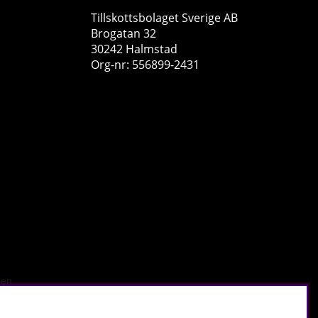
Tillskottsbolaget Sverige AB
Brogatan 32
30242 Halmstad
Org-nr: 556899-2431
Elit Nutrition EAA + BCAA, 400 g
Elit Nutrition
3
299 kr
Köp!
349 kr
r
.