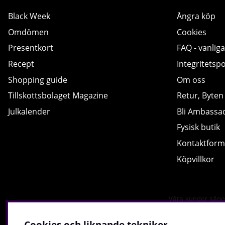
Black Week
Ångra köp
Omdömen
Cookies
Presentkort
FAQ - vanliga
Recept
Integritetspo
Shopping guide
Om oss
Tillskottsbolaget Magazine
Retur, Byten
Julkalender
Bli Ambassa
Fysisk butik
Kontaktform
Köpvillkor
Cookies och liknande tekniker