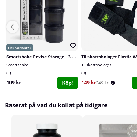
Smartshake Revive Storage - 3-pack
Smartshake
Tillskottsbolaget
1
0
109 kr
149 kr
Köp!
249 kr
Baserat på vad du kollat på tidigare