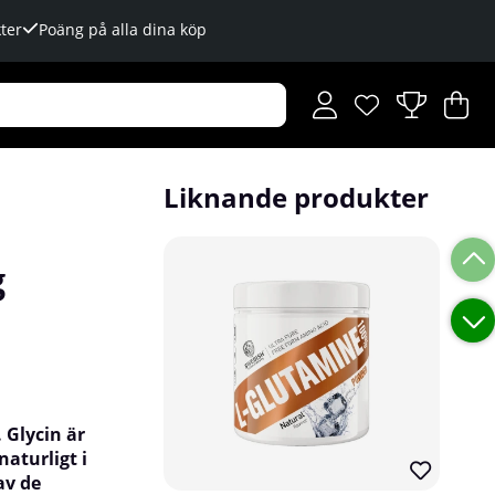
ter
Poäng på alla dina köp
Önskelista
Antal i önskelista
.
V
An
.
Liknande produkter
g
.
Glycin är
aturligt i
av de