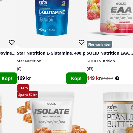
Vitaprana Pure Collagen Bovine, 350 g
Star Nutrition L-Glutamine, 400 g
SOLID Nutrition EAA, 
Star Nutrition
SOLID Nutrition
0
63
169 kr
149 kr
Köp!
Köp!
249 kr
13
50