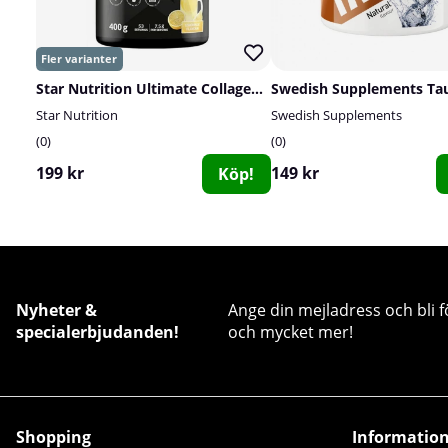
Star Nutrition Ultimate Collagen Powder, 400 g
Star Nutrition
Swedish Supplements
0
0
199 kr
149 kr
Köp!
Nyheter &
Ange din mejladress och bli f
specialerbjudanden!
och mycket mer!
Shopping
Informatio