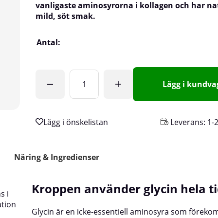
vanligaste aminosyrorna i kollagen och har nat
mild, söt smak.
Antal:
Lägg i kundv
Leverans:
1-
Näring & Ingredienser
Kroppen använder glycin hela t
s i
ation
Glycin är en icke-essentiell aminosyra som förek