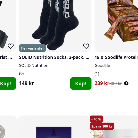
Tillskottsbolaget Elastic Wrist Wraps
SOLID Nutrition Socks, 3-pack, Black
SOLID Nutrition
Goodlife
0
1
149 kr
239 kr
Köp!
Köp!
300 kr
40
100