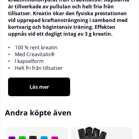
är tillverkade av pullulan och helt fria från
tillsatser. Kreatin ökar den fysiska prestationen
vid upprepad kraftansträngning i samband med
kortvarig och högintensiv träning. Effekten
uppnås vid ett dagligt intag av 3 g kreatin.
• 100 % rent kreatin
• Med Creavitalis®
• I kapselform
• Helt fri från tillsatser
Läs mer
Ett kreatin för ditt välmående
Kreatin är ett ämne som förekommer naturligt i
Andra köpte även
kroppen och som även finns i vissa livsmedel av
animaliskt ursprung. Personer som äter en
vegetarisk eller vegansk kost kan därför ha ett lägre
intag av kreatin via maten. Ett kreatintillskott kan
vara ett enkelt sätt att säkerställa ett dagligt intag.