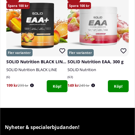
100
100
SOLID Nutrition BLACK LINE EAA+, 440 g
SOLID Nutrition EAA, 300 g
SOLID Nutrition BLACK LINE
SOLID Nutrition
6
63
199 kr
149 kr
299 kr
249 kr
Köp!
Köp!
Nyheter & specialerbjudanden!