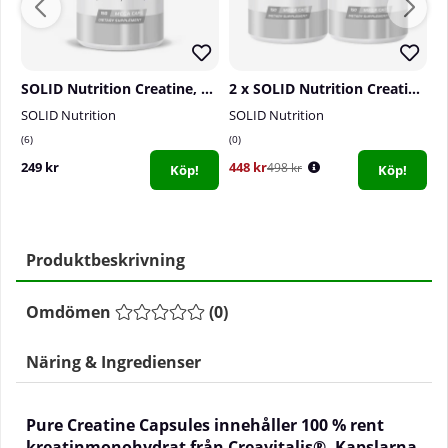
SOLID Nutrition Creatine, 150 mega caps
2 x SOLID Nutrition Creatine, 150 mega caps
SOLID Nutrition
SOLID Nutrition
V
6
0
0
249 kr
448 kr
1
498 kr
Köp!
Köp!
Produktbeskrivning
Omdömen
(
0
)
Näring & Ingredienser
Pure Creatine Capsules innehåller 100 % rent
kreatinmonohydrat från Creavitalis®. Kapslarna