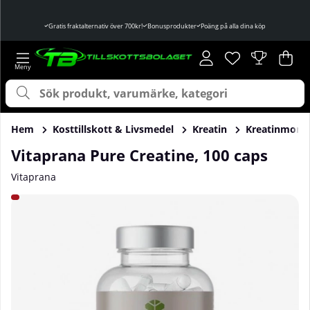
Gratis fraktalternativ över 700kr!
Bonusprodukter
Poäng på alla dina köp
Önskelista
Antal i önskelist
.
Var
Ant
.
Hem
Kosttillskott & Livsmedel
Kreatin
Kreatinmono
Vitaprana Pure Creatine, 100 caps
Vitaprana
Produktbilder Vitaprana Pure Creatine, 100 caps