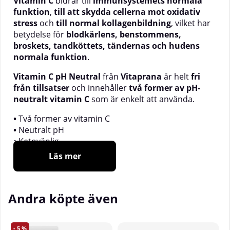
Vitamin C
bidrar till
immunsystemets normala
funktion
,
till att skydda cellerna mot oxidativ
stress
och
till normal kollagenbildning
, vilket har
betydelse för
blodkärlens, benstommens,
broskets, tandköttets, tändernas och hudens
normala funktion
.
Vitamin C pH Neutral
från
Vitaprana
är helt
fri
från tillsatser
och innehåller
två former av pH-
neutralt vitamin C
som är enkelt att använda.
•
Två former av vitamin C
•
Neutralt pH
•
Ketovänlig
•
250 serveringar
Läs mer
•
Återvinningsbar förpackning
Hela kroppen behöver vitamin C
Andra köpte även
Vitamin C är ett livsnödvändigt vitamin som kroppen
inte kan tillverka själv, vilket gör det viktigt att få i sig
5