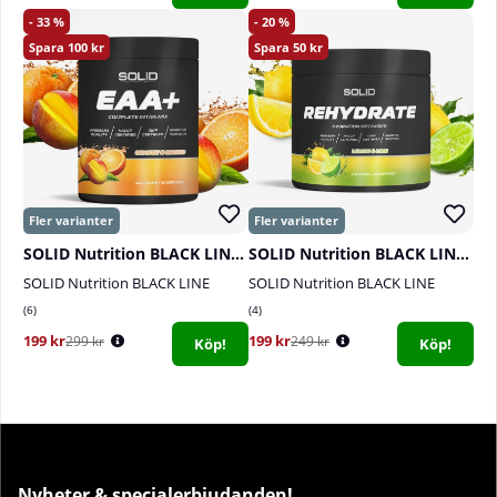
33
20
100
50
SOLID Nutrition BLACK LINE EAA+, 440 g
SOLID Nutrition BLACK LINE Rehydrate, 270 g
SOLID Nutrition BLACK LINE
SOLID Nutrition BLACK LINE
6
4
199 kr
199 kr
299 kr
249 kr
Köp!
Köp!
Nyheter & specialerbjudanden!