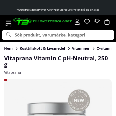
Gratis fraktalternativ över 700kr!
Bonusprodukter
Poäng på alla dina köp
Önskelista
Antal i önskelist
.
Var
Ant
.
Hem
Kosttillskott & Livsmedel
Vitaminer
C-vitamin
Vitaprana Vitamin C pH-Neutral, 250
g
Vitaprana
Produktbilder Vitaprana Vitamin C pH-Neutral, 250 g