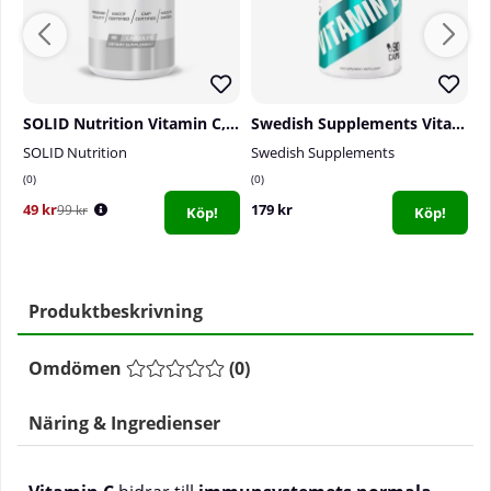
SOLID Nutrition Vitamin C, 90 caps
Swedish Supplements Vitamin B+, 90 caps
SOLID Nutrition
Swedish Supplements
El
0
0
0
49 kr
179 kr
1
99 kr
Köp!
Köp!
Produktbeskrivning
Omdömen
(
0
)
Näring & Ingredienser