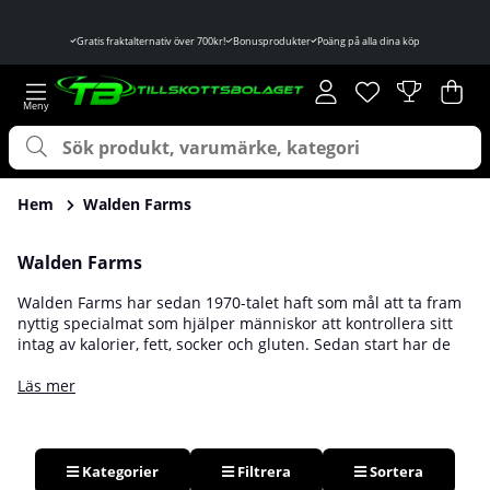
Gratis fraktalternativ över 700kr!
Bonusprodukter
Poäng på alla dina köp
Önskelista
Antal i önskelist
.
Var
Ant
.
Hem
Walden Farms
Walden Farms
Walden Farms har sedan 1970-talet haft som mål att ta fram
nyttig specialmat som hjälper människor att kontrollera sitt
intag av kalorier, fett, socker och gluten. Sedan start har de
varit ledande inom hälsosamma livsmedel och de fortsätter
år efter år att upprätthålla sin höga standard och oslagbara
Läs mer
kvalité.
Kategorier
Filtrera
Sortera