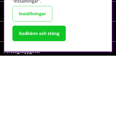
”Inställningar”.
Information
Inställningar
Sociala medier
Godkänn och stäng
Företagsuppgifter
©
2026 tillskottsbolaget.se. Vi använder cookies -
läs mer
här
.