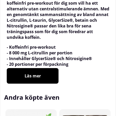
koffeinfri pre-workout för dig som vill ha ett
alternativ utan centralstimulerande ämnen. Med
en genomtänkt sammansättning av bland annat
L-citrullin, L-taurin, GlycerSize®, betain och
Nitrosigine® passar den lika bra för sena
träningspass som för dig som föredrar att
undvika koffein.
- Koffeinfri pre-workout
- 8 000 mg L-citrullin per portion
- Innehåller GlycerSize® och Nitrosigine®
- 20 portioner per förpackning
- Passar även för sena träningspass
Läs mer
Varje portion innehåller 8 000 mg L-citrullin
tillsammans med 2 000 mg L-taurin, 2 000 mg
GlycerSize® och 2 000 mg vattenfri betain. Formulan
Andra köpte även
kompletteras dessutom med 750 mg Nitrosigine®,
ett patenterat inositolstabiliserat argininsilikat som
är en välkänd ingrediens inom kategorin pre-
workout. Kombinationen av noggrant utvalda