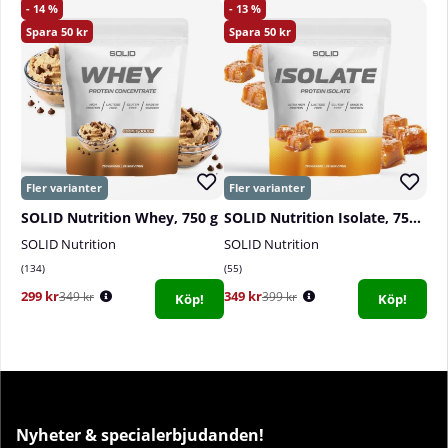
14
13
50
50
SOLID Nutrition Whey, 750 g
SOLID Nutrition Isolate, 750 g
SOLID Nutrition
SOLID Nutrition
134
55
299 kr
349 kr
349 kr
399 kr
Köp!
Köp!
Nyheter & specialerbjudanden!