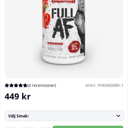
(
4 recensioner
)
Artnr:
FIVE6800BR-1
Medelbetyg 5 av 5 Antal betyg 4
449
kr
Välj Smak: