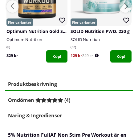
Optimum Nutrition Gold Standard Pre-Workout, 330 g
SOLID Nutrition PWO, 230 g
S
Optimum Nutrition
SOLID Nutrition
S
0
32
1
329 kr
129 kr
4
249 kr
Köp!
Köp!
Produktbeskrivning
Omdömen
(
4
)
Näring & Ingredienser
5% Nutrition FullAF Non Stim Pre Workout är en