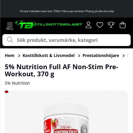
Gratis fraktalternativ över 700kr!
Bonusprodukter
Poäng på alla dina köp
Önskelista
Antal i önskelist
.
Var
Ant
.
Hem
Kosttillskott & Livsmedel
Prestationshöjare
P
5% Nutrition Full AF Non-Stim Pre-
Workout, 370 g
5% Nutrition
Produktbilder 5% Nutrition Full AF Non-Stim Pre-Workout, 