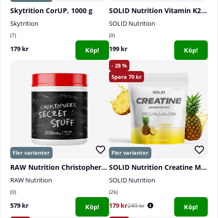
Skytrition CorUP, 1000 g
SOLID Nutrition Vitamin K2+D3, 90 caps
Skytrition
SOLID Nutrition
7
0
179 kr
199 kr
Köp!
Köp!
28
70
RAW Nutrition Christopher´s Secret Stuff, 40 serv.
SOLID Nutrition Creatine Monohydrate, 400 g
RAW Nutrition
SOLID Nutrition
0
26
579 kr
179 kr
249 kr
Köp!
Köp!