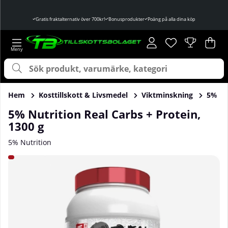
Gratis fraktalternativ över 700kr!
Bonusprodukter
Poäng på alla dina köp
Önskelista
Antal i önskelist
.
Var
Ant
.
Hem
Kosttillskott & Livsmedel
Viktminskning
5% Nut
5% Nutrition Real Carbs + Protein,
1300 g
5% Nutrition
Produktbilder 5% Nutrition Real Carbs + Protein, 1300 g