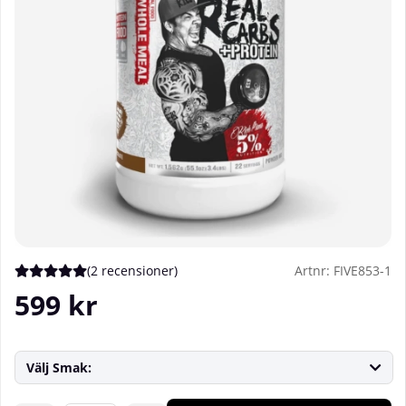
(
2 recensioner
)
Artnr:
FIVE853-1
Medelbetyg 5 av 5 Antal betyg 2
599
kr
Välj Smak: