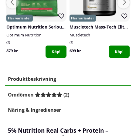
Optimum Nutrition Serious Mass, 5400 g
Muscletech Mass-Tech Elite, 3,18 kg
Optimum Nutrition
Muscletech
O
2
2
0
879 kr
699 kr
5
Köp!
Köp!
Produktbeskrivning
Omdömen
(
2
)
Näring & Ingredienser
5% Nutrition Real Carbs + Protein –