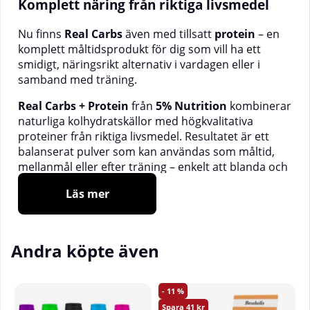
Komplett näring från riktiga livsmedel
Nu finns
Real Carbs
även med tillsatt
protein
– en
komplett måltidsprodukt för dig som vill ha ett
smidigt, näringsrikt alternativ i vardagen eller i
samband med träning.
Real Carbs + Protein
från
5% Nutrition
kombinerar
naturliga kolhydratskällor med högkvalitativa
proteiner från riktiga livsmedel. Resultatet är ett
balanserat pulver som kan användas som måltid,
mellanmål eller efter träning – enkelt att blanda och
gott att dricka.
Läs mer
Formulan bygger på
helt livsmedelsbaserade
ingredienser
, utan onödiga tillsatser, och innehåller
både
snabbt och långsamt nedbrytbara proteiner
Andra köpte även
för en jämn tillförsel av näring.
11
Proteinblandning från naturliga källor
41