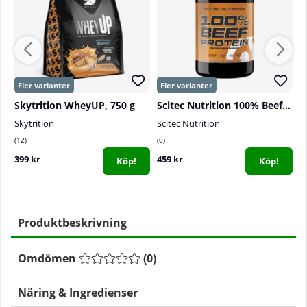
Skytrition WheyUP, 750 g
Scitec Nutrition 100% Beef Protein, 900 g
Skytrition
Scitec Nutrition
S
12
0
3
399 kr
459 kr
1
Köp!
Köp!
Produktbeskrivning
Omdömen
(
0
)
Näring & Ingredienser