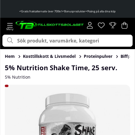
Gratis fraktalternativ över 700kr!
Bonusprodukter
Poäng på alla dina köp
Önskelista
Antal i önskelist
.
Var
Ant
.
Hem
Kosttillskott & Livsmedel
Proteinpulver
Biffpro
5% Nutrition Shake Time, 25 serv.
5% Nutrition
Produktbilder 5% Nutrition Shake Time, 25 serv.