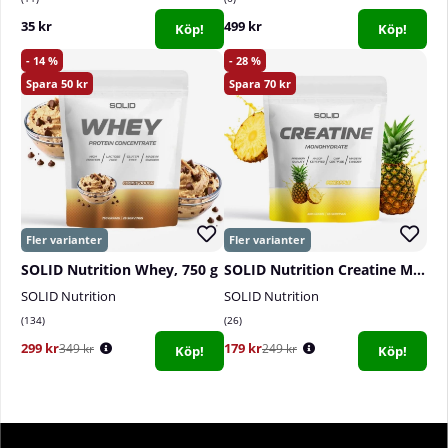
35 kr
499 kr
Köp!
Köp!
14
28
50
70
SOLID Nutrition Whey, 750 g
SOLID Nutrition Creatine Monohydrate, 400 g
SOLID Nutrition
SOLID Nutrition
134
26
299 kr
179 kr
349 kr
249 kr
Köp!
Köp!