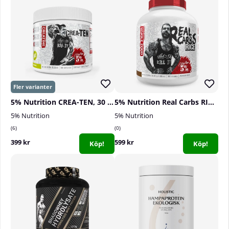
5% Nutrition CREA-TEN, 30 serv.
5% Nutrition Real Carbs RICE, Cocoa Heaven, 1580 g
5% Nutrition
5% Nutrition
6
0
399 kr
599 kr
Köp!
Köp!