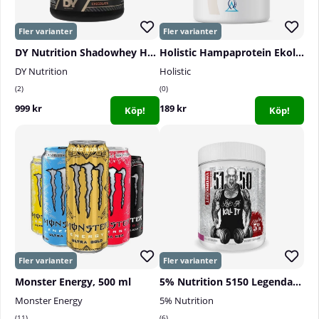
DY Nutrition Shadowhey HYDROLYSATE, 2,27 kg
Holistic Hampaprotein Ekologiskt, 400 g
DY Nutrition
Holistic
2
0
999 kr
189 kr
Köp!
Köp!
Monster Energy, 500 ml
5% Nutrition 5150 Legendary Series, 30 serv.
Monster Energy
5% Nutrition
11
6