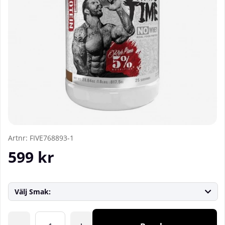
Artnr:
FIVE768893-1
599
kr
Välj Smak:
Antal