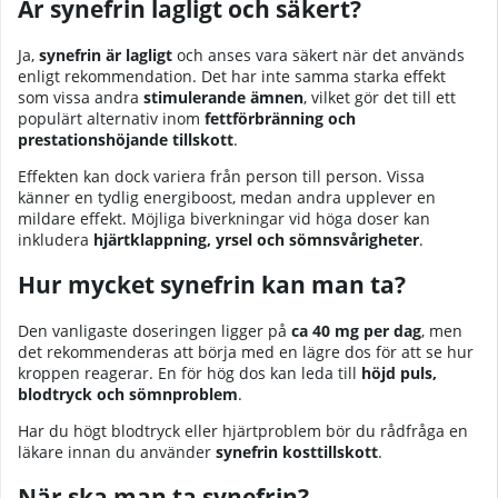
Är synefrin lagligt och säkert?
Ja,
synefrin är lagligt
och anses vara säkert när det används
enligt rekommendation. Det har inte samma starka effekt
som vissa andra
stimulerande ämnen
, vilket gör det till ett
populärt alternativ inom
fettförbränning och
prestationshöjande tillskott
.
Effekten kan dock variera från person till person. Vissa
känner en tydlig energiboost, medan andra upplever en
mildare effekt. Möjliga biverkningar vid höga doser kan
inkludera
hjärtklappning, yrsel och sömnsvårigheter
.
Hur mycket synefrin kan man ta?
Den vanligaste doseringen ligger på
ca 40 mg per dag
, men
det rekommenderas att börja med en lägre dos för att se hur
kroppen reagerar. En för hög dos kan leda till
höjd puls,
blodtryck och sömnproblem
.
Har du högt blodtryck eller hjärtproblem bör du rådfråga en
läkare innan du använder
synefrin kosttillskott
.
När ska man ta synefrin?