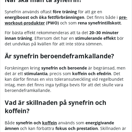
Synefrin
används oftast
före träning
för att ge en
energiboost och öka fettförbränningen
. Det finns både i
pre-
workout-produkter
(PWO)
och som
rena synefrintillskott
.
För bästa effekt rekommenderas att ta det
20–30 minuter
innan träning
. Eftersom det har en
stimulerande effekt
bör
det undvikas på kvällen för att inte störa sömnen.
Är synefrin beroendeframkallande?
Forskningen kring
synefrin och beroende
är begränsad, men
det är ett
stimulantia
, precis som
koffein och efedrin
. Det
kan därför finnas en viss toleransutveckling vid regelbundet
intag, men det finns inga tydliga bevis för att det skulle vara
beroendeframkallande.
Vad är skillnaden på synefrin och
koffein?
Både
synefrin och
koffein
används som
energigivande
ämnen
och kan förbättra
fokus och prestation
. Skillnaden är