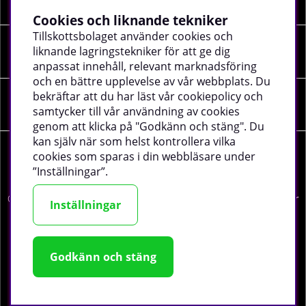
Cookies och liknande tekniker
Tillskottsbolaget använder cookies och
liknande lagringstekniker för att ge dig
Sociala medier
anpassat innehåll, relevant marknadsföring
och en bättre upplevelse av vår webbplats. Du
bekräftar att du har läst vår cookiepolicy och
Företagsuppgifter
samtycker till vår användning av cookies
genom att klicka på "Godkänn och stäng". Du
kan själv när som helst kontrollera vilka
cookies som sparas i din webbläsare under
”Inställningar”.
©
2026 tillskottsbolaget.se. Vi använder cookies -
läs mer
Inställningar
här
.
Godkänn och stäng