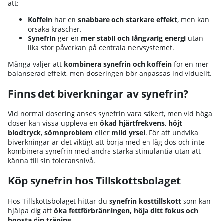
att:
Koffein
har en
snabbare och starkare effekt
, men kan
orsaka krascher.
Synefrin
ger en
mer stabil och långvarig energi
utan
lika stor påverkan på centrala nervsystemet.
Många väljer att
kombinera synefrin och koffein
för en mer
balanserad effekt, men doseringen bör anpassas individuellt.
Finns det biverkningar av synefrin?
Vid normal dosering anses synefrin vara säkert, men vid höga
doser kan vissa uppleva en
ökad hjärtfrekvens
,
höjt
blodtryck
,
sömnproblem
eller
mild yrsel
. För att undvika
biverkningar är det viktigt att börja med en låg dos och inte
kombinera synefrin med andra starka stimulantia utan att
känna till sin toleransnivå.
Köp synefrin hos Tillskottsbolaget
Hos
Tillskottsbolaget
hittar du
synefrin kosttillskott
som kan
hjälpa dig att
öka fettförbränningen, höja ditt fokus och
boosta din träning
.