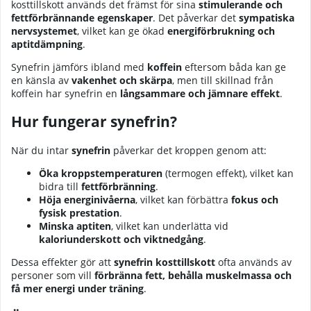
kosttillskott används det främst för sina
stimulerande och
fettförbrännande egenskaper
. Det påverkar det
sympatiska
nervsystemet
, vilket kan ge ökad
energiförbrukning och
aptitdämpning
.
Synefrin jämförs ibland med
koffein
eftersom båda kan ge
en känsla av
vakenhet och skärpa
, men till skillnad från
koffein har synefrin en
långsammare och jämnare effekt
.
Hur fungerar synefrin?
När du intar
synefrin
påverkar det kroppen genom att:
Öka kroppstemperaturen
(termogen effekt), vilket kan
bidra till
fettförbränning
.
Höja energinivåerna
, vilket kan förbättra
fokus och
fysisk prestation
.
Minska aptiten
, vilket kan underlätta vid
kaloriunderskott och viktnedgång
.
Dessa effekter gör att
synefrin kosttillskott
ofta används av
personer som vill
förbränna fett, behålla muskelmassa och
få mer energi under träning
.