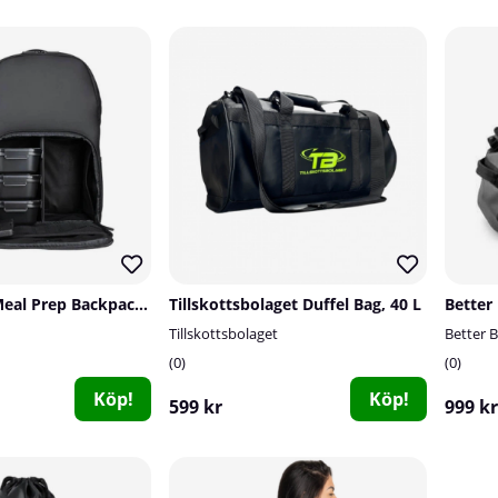
Smartshake Meal Prep Backpack, 22 L, Black
Tillskottsbolaget Duffel Bag, 40 L
Better
Tillskottsbolaget
Better 
0
0
Köp!
Köp!
599 kr
999 kr