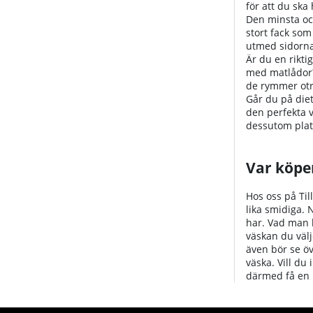
för att du ska
Den minsta oc
stort fack so
utmed sidorna
Är du en rikti
med matlådor? 
de rymmer otr
Går du på diet
den perfekta v
dessutom plats
Var köpe
Hos oss på Til
lika smidiga. N
har. Vad man h
väskan du välj
även bör se öv
väska. Vill du
därmed få en 