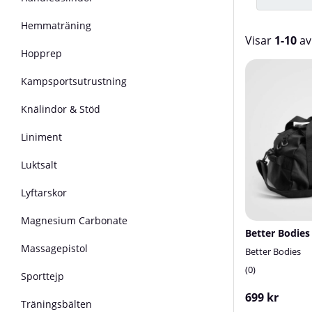
Hemmaträning
Visar
1-10
a
Hopprep
Produkter
Kampsportsutrustning
Knälindor & Stöd
Liniment
Luktsalt
Lyftarskor
Magnesium Carbonate
Better Bodie
Massagepistol
Better Bodies
0
Sporttejp
699 kr
Träningsbälten