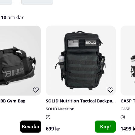
v
10
artiklar
s BB Gym Bag
SOLID Nutrition Tactical Backpack, 45 L
GASP T
SOLID Nutrition
GASP
2
0
Bevaka
Köp!
699 kr
1499 