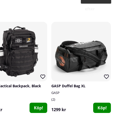
efter
actical Backpack, Black
GASP Duffel Bag XL
GASP
2
Köp!
Köp!
kr
1299 kr