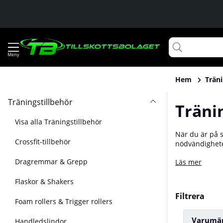
Hem
Träni
Träningstillbehör
Träni
Visa alla Träningstillbehör
När du är på s
Crossfit-tillbehör
nödvändigheter
GASP och Bette
Dragremmar & Grepp
Läs mer
skor och en fl
utbud av träni
Flaskor & Shakers
Filtrera
Foam rollers & Trigger rollers
Varumä
Handledslindor