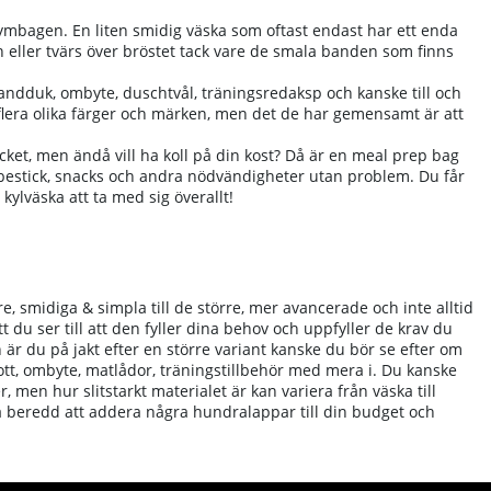
mbagen. En liten smidig väska som oftast endast har ett enda
eller tvärs över bröstet tack vare de smala banden som finns
, handduk, ombyte, duschtvål, träningsredaksp och kanske till och
 flera olika färger och märken, men det de har gemensamt är att
cket, men ändå vill ha koll på din kost? Då är en meal prep bag
, bestick, snacks och andra nödvändigheter utan problem. Du får
kylväska att ta med sig överallt!
dre, smidiga & simpla till de större, mer avancerade och inte alltid
att du ser till att den fyller dina behov och uppfyller de krav du
 är du på jakt efter en större variant kanske du bör se efter om
kott, ombyte, matlådor, träningstillbehör med mera i. Du kanske
r, men hur slitstarkt materialet är kan variera från väska till
ara beredd att addera några hundralappar till din budget och