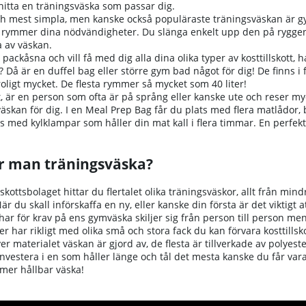
 hitta en träningsväska som passar dig.
h mest simpla, men kanske också populäraste träningsväskan är gy
m rymmer dina nödvändigheter. Du slänga enkelt upp den på ryggen 
 av väskan.
g packåsna och vill få med dig alla dina olika typer av kosttillskott
Då är en duffel bag eller större gym bad något för dig! De finns i
oligt mycket. De flesta rymmer så mycket som 40 liter!
, är en person som ofta är på språng eller kanske ute och reser my
äskan för dig. I en Meal Prep Bag får du plats med flera matlådor
 med kylklampar som håller din mat kall i flera timmar. En perfekt 
r man träningsväska?
lskottsbolaget hittar du flertalet olika träningsväskor, allt från min
är du skall införskaffa en ny, eller kanske din första är det viktigt 
ar för krav på ens gymväska skiljer sig från person till person men
er har rikligt med olika små och stora fack du kan förvara kosttills
er materialet väskan är gjord av, de flesta är tillverkade av polyeste
 investera i en som håller länge och tål det mesta kanske du får v
mer hållbar väska!