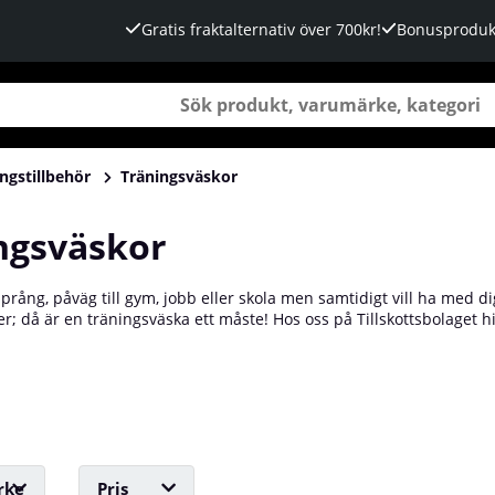
Gratis fraktalternativ över 700kr!
Bonusproduk
ngstillbehör
Träningsväskor
ngsväskor
prång, påväg till gym, jobb eller skola men samtidigt vill ha med dig
; då är en träningsväska ett måste! Hos oss på Tillskottsbolaget h
r Bodies. I sortimentet hittar du allt från mindre gymbags som är 
aska till exempel, till större bags som rymmer allt du kan tänkas be
ngsväskor och hitta den perfekta väskan för dina behov!
rke
Pris