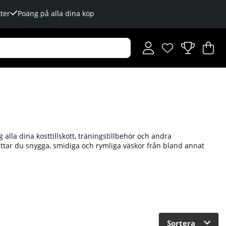
ter
Poäng på alla dina köp
Önskelista
Antal i önskelista
.
V
An
.
 alla dina kosttillskott, träningstillbehör och andra
ittar du snygga, smidiga och rymliga väskor från bland annat
perfekta för de tillfällena du bara behöver ha med dig ett par
höva innan, under och efter träningspasset. Kolla in vårt stora
Sortera