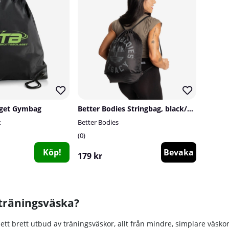
aget Gymbag
Better Bodies Stringbag, black/smoke grey
t
Better Bodies
0
Köp!
Bevaka
179 kr
 träningsväska?
ett brett utbud av träningsväskor, allt från mindre, simplare väskor t