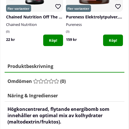
Chained Nutrition Off The Hook PWO-Shot, 60 ml
Pureness Elektrolytpulver, 120 g
Chained Nutrition
Pureness
O
0
3
0
22 kr
159 kr
1
Köp!
Köp!
Produktbeskrivning
Omdömen
(
0
)
Näring & Ingredienser
Högkoncentrerad, flytande energibomb som
innehåller en optimal mix av kolhydrater
(maltodextrin/fruktos).