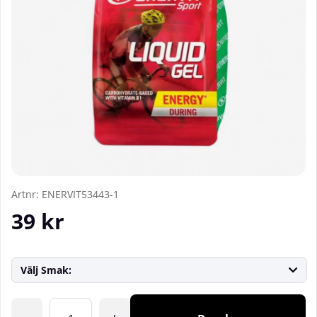
Artnr:
ENERVIT53443-1
39
kr
Välj Smak:
Antal