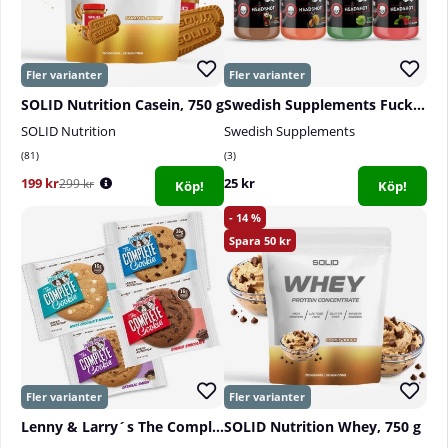
SOLID Nutrition Casein, 750 g
Swedish Supplements Fucked Up Shot, 100 ml
SOLID Nutrition
Swedish Supplements
81
3
199 kr
25 kr
299 kr
Köp!
Köp!
14
50
Lenny & Larry´s The Complete Cookie, 113 g
SOLID Nutrition Whey, 750 g