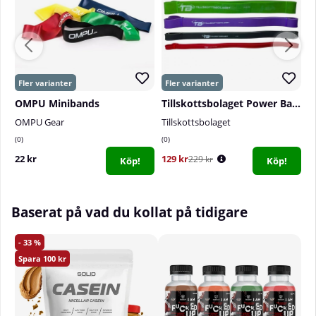
- Bra mix av kolhydrater
- Med vitamin B
- Utmärkt för vegan och vegetarianer
- Glutenfritt
OMPU Minibands
Tillskottsbolaget Power Band
OMPU Gear
Tillskottsbolaget
N
0
0
0
22 kr
129 kr
2
229 kr
Köp!
Köp!
Baserat på vad du kollat på tidigare
33
100