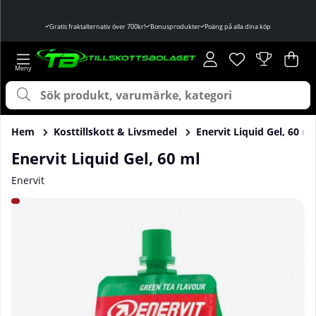
Gratis fraktalternativ över 700kr!
Bonusprodukter
Poäng på alla dina köp
Önskelista
Antal i önskelist
.
Var
Ant
.
Hem
Kosttillskott & Livsmedel
Enervit Liquid Gel, 60 ml
Enervit Liquid Gel, 60 ml
Enervit
Produktbilder Enervit Liquid Gel, 60 ml