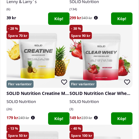
Lenny & Larry´s
SOLID Nutrition
6
134
39 kr
299 kr
349 kr
Köp!
Köp!
28
38
70
90
SOLID Nutrition Creatine Monohydrate, 400 g
SOLID Nutrition Clear Whey, 300 g
SOLID Nutrition
SOLID Nutrition
26
3
179 kr
149 kr
249 kr
239 kr
Köp!
Köp!
13
40
50
100