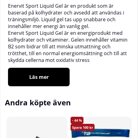
Enervit Sport Liquid Gel är en produkt som är
baserad på kolhydrater och avsedd att användas i
träningsmiljö. Liquid gel tas upp snabbare och
innehåller mer energi än vanlig gel.
Enervit Sport Liquid Gel är en energiprodukt med
kolhydrater och vitaminer. Gelen innehåller vitamin
B2 som bidrar till att minska utmattning och
trötthet, till en normal energiomsättning och till att
skydda cellerna mot oxidativ stress
__________________
Läs mer
Användningssätt
:
Inta två Liquid Gel under träning. Tack vare den
praktiska och säkra behållaren kan produkten även
Andra köpte även
intas i små klunkar med jämna mellanrum.
Specifikationer
:
- Volym: 60 ml
44
100
Övriga detaljer
: