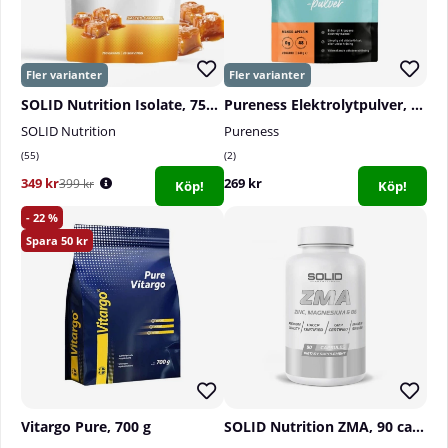
SOLID Nutrition Isolate, 750 g
Pureness Elektrolytpulver, 240 g
SOLID Nutrition
Pureness
55
2
349 kr
269 kr
399 kr
Köp!
Köp!
22
50
Vitargo Pure, 700 g
SOLID Nutrition ZMA, 90 caps