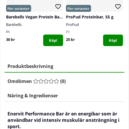
Barebells Vegan Protein Bar, 55 g
ProPud Proteinbar, 55 g
Barebells
ProPud
G
0
1
1
30 kr
25 kr
2
Köp!
Köp!
Produktbeskrivning
Omdömen
(
0
)
Näring & Ingredienser
Enervit Performance Bar är en energibar som är
användbar vid intensiv muskulär ansträngning i
sport.