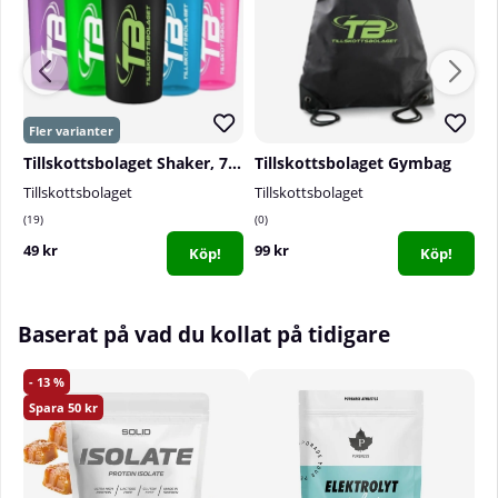
svalt och torrt.
Storlek:
2x30g bar.
Tillskottsbolaget Shaker, 700 ml
Tillskottsbolaget Gymbag
Tillskottsbolaget
Tillskottsbolaget
T
19
0
0
49 kr
99 kr
9
Köp!
Köp!
Baserat på vad du kollat på tidigare
13
50