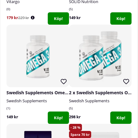
Vitargo
SOLID Nutrition
0
5
179 kr
149 kr
229 kr
Köp!
Köp!
Swedish Supplements Omega-3, 120 caps
2 x Swedish Supplements Omega-3, 120 caps
Swedish Supplements
Swedish Supplements
1
5
149 kr
298 kr
Köp!
Köp!
28
70