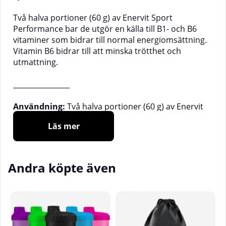
Två halva portioner (60 g) av Enervit Sport
Performance bar de utgör en källa till B1- och B6
vitaminer som bidrar till normal energiomsättning.
Vitamin B6 bidrar till att minska trötthet och
utmattning.
________________
Användning:
Två halva portioner (60 g) av Enervit
Sport Performance bar de utgör en källa till vitamin
Läs mer
C , vilket bidrar till normal *energiomsättning, bidrar
till att minska trötthet och utmattning och bidrar till
att bibehålla immunsystemets normala funktion
under och efter intensiv fysisk träning (den
Andra köpte även
gynnsamma effekten uppnås vid ett dagligt intag av
200 mg utöver det rekommenderade dagliga intaget
av vitamin C).
Varning!
Tänk på vikten av en varierad och
balanserad kost och en hälsosam livsstil. Förvaras