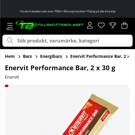
Gratis fraktalternativ över 700kr!
Bonusprodukter
Poäng på alla dina köp
Önskelista
Antal i önskelist
.
Var
Ant
.
Hem
Bars
Energibars
Enervit Performance Bar, 2 x 3
Enervit Performance Bar, 2 x 30 g
Enervit
Produktbilder Enervit Performance Bar, 2 x 30 g