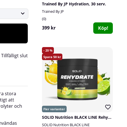
Trained By JP Hydration, 30 serv.
Trained By JP
0
399 kr
Köp!
20
:
Tillfälligt slut
50
ra stora
dl vatten och du har en delikat och mycket vä
igt att
vätskeersättare.
rolyter och
_______________
SOLID Nutrition BLACK LINE Rehydrate, 270 g
användas
Antal serveringar per förpackning:
40 styck
SOLID Nutrition BLACK LINE