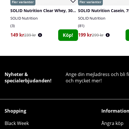
SOLID Nutrition Clear Whey, 300 g
SOLID Nutrition Casein, 7
SOLID Nutrition
SOLID Nutrition
3
81
149 kr
199 kr
Köp!
239 kr
299 kr
Nyheter &
Ange din mejladress och bli f
specialerbjudanden!
och mycket mer!
Shopping
Informatio
Black Week
Ångra köp