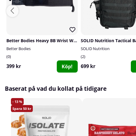
Better Bodies Heavy BB Wrist Wraps 18 inch, black
Better Bodies
SOLID Nutrition
0
2
399 kr
699 kr
Köp!
Baserat på vad du kollat på tidigare
13
50