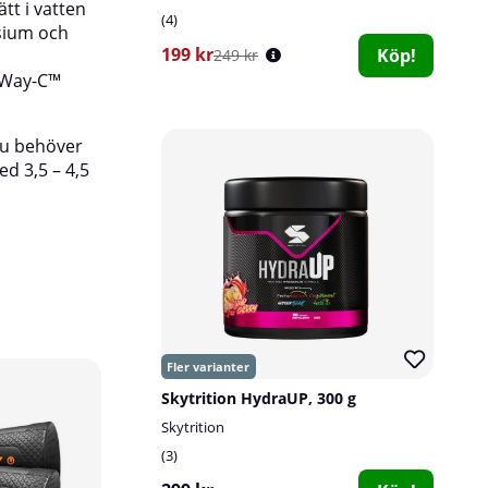
tt i vatten
4
esium och
Rekommenderad dosering:
Blanda 1 skopa (
199 kr
Köp!
249 kr
350-450ml vatten.
eWay-C™
du behöver
d 3,5 – 4,5
Skytrition HydraUP, 300 g
Skytrition
3