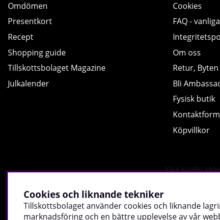
Omdömen
Cookies
Presentkort
FAQ - vanliga
Recept
Integritetspo
Shopping guide
Om oss
Tillskottsbolaget Magazine
Retur, Byten
Julkalender
Bli Ambassa
Fysisk butik
Kontaktform
Köpvillkor
Cookies och liknande tekniker
Tillskottsbolaget använder cookies och liknande lagri
marknadsföring och en bättre upplevelse av vår webbp