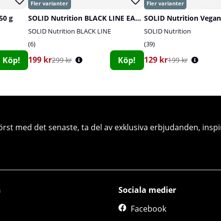
50 g
SOLID Nutrition BLACK LINE EAA+, 440 g
SOLID Nutrition Vegan
SOLID Nutrition BLACK LINE
SOLID Nutrition
6
39
199 kr
129 kr
Köp!
Köp!
299 kr
199 kr
örst med det senaste, ta del av exklusiva erbjudanden, inspi
n
Sociala medier
Facebook