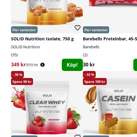
SOLID Nutrition Isolate, 750 g
Barebells Proteinbar, 45-
SOLID Nutrition
Barebells
55
2
349 kr
30 kr
Köp!
399 kr
38
33
90
100