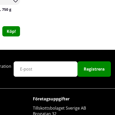
50
, 750 g
Köp!
SOLID Nutrition Potassium, 90 caps
SOLID Nutrition
ration
Registrera
0
79 kr
Köp!
129 kr
Företagsuppgifter
Tillskottsbolaget Sverige AB
Brogatan 32