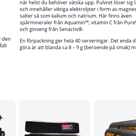
när helst du behöver vätska upp. Pulvret löser sig lä
och innehåller viktiga elektrolyter i form av magn
salter så som kalium och natrium. Här finns även
spårmineraler från Aquamin™, vitamin C från Pur
och ginseng från Senactiv®.
d den
En förpackning ger hela 40 serveringar. Det enda 
falt
göra är att blanda ca 8 – 9 g (beroende på smak) me