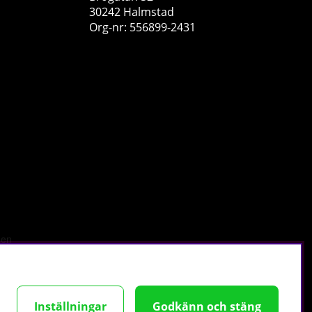
30242 Halmstad
Org-nr: 556899-2431
PumpLab ASTATINE - EAA & Hydration, 450 g
PumpLab Supplements
0
349 kr
Köp!
r
.
Inställningar
Godkänn och stäng