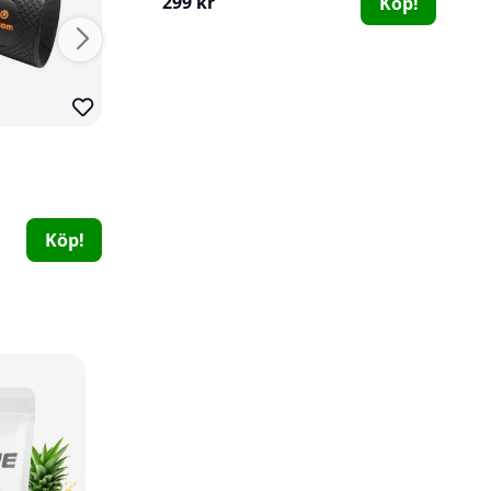
299 kr
Köp!
SOLID Nutrition Shaker, 500 ml
SOLID Nutrition
Smartshake
0
3
49 kr
109 kr
Köp!
Köp!
Swedish Supplements Clear Electrolytes, 240 g
Swedish Supplements
0
249 kr
Köp!