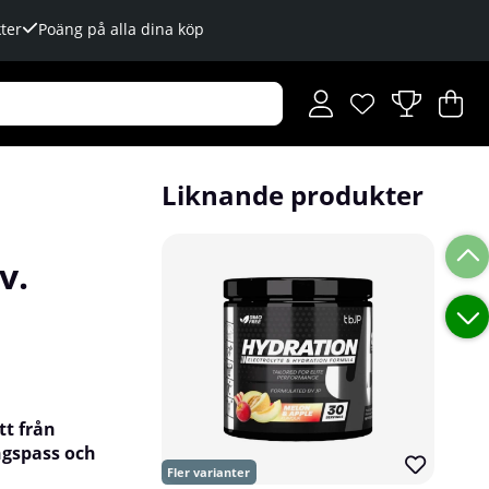
ter
Poäng på alla dina köp
Önskelista
Antal i önskelista
.
V
An
.
Liknande produkter
v.
tt från
ngspass och