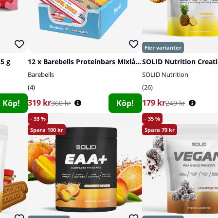
55 g
12 x Barebells Proteinbars Mixlåda, 45-55 g
Barebells
SOLID Nutrition
4
26
319 kr
179 kr
Köp!
Köp!
360 kr
249 kr
33
35
100
70