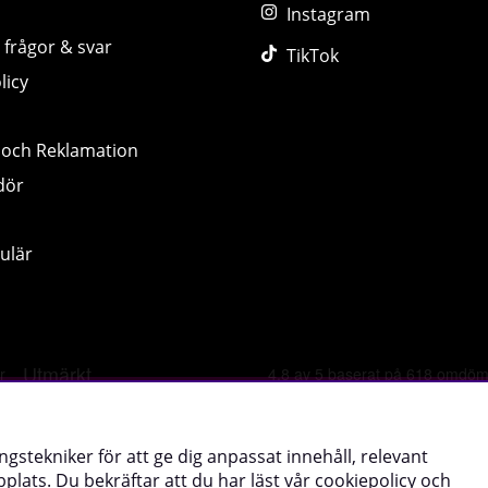
Instagram
 frågor & svar
TikTok
licy
 och Reklamation
dör
ulär
©
2026 tillskottsbolaget.se. Vi använder cookies -
läs mer hä
ngstekniker för att ge dig anpassat innehåll, relevant
lats. Du bekräftar att du har läst vår cookiepolicy och