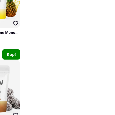
14
99
SOLID Nutrition Creatine Monohydrate, 400 g
Köp!
Skytrition Morning Stack
Skytrition
0
599 kr
Köp!
698 kr
39
Utförsäljning!