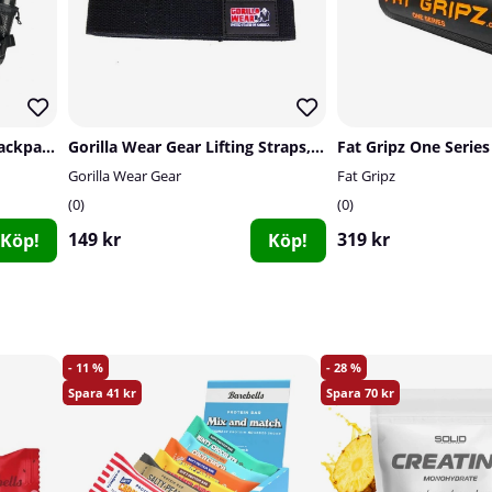
SOLID Nutrition Tactical Backpack, 45 L
Gorilla Wear Gear Lifting Straps, black
Fat Gripz One Series
Gorilla Wear Gear
Fat Gripz
0
0
149 kr
319 kr
Köp!
Köp!
11
28
41
70