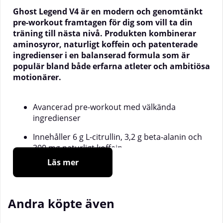
Ghost Legend V4 är en modern och genomtänkt
pre-workout framtagen för dig som vill ta din
träning till nästa nivå. Produkten kombinerar
aminosyror, naturligt koffein och patenterade
ingredienser i en balanserad formula som är
populär bland både erfarna atleter och ambitiösa
motionärer.
Avancerad pre-workout med välkända
ingredienser
Innehåller 6 g L-citrullin, 3,2 g beta-alanin och
300 mg naturligt koffein
Läs mer
Med patenterade ämnen: PureWay-C™,
Senactiv® och AstraGin®
Fri från socker
Andra köpte även
Tillverkad med full transparens i innehållet