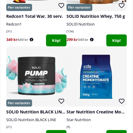
Redcon1 Total War, 30 serv.
SOLID Nutrition Whey, 750 g
Redcon1
SOLID Nutrition
31
134
349 kr
299 kr
449 kr
349 kr
Köp!
Köp!
SOLID Nutrition BLACK LINE Pump, 360 g
Star Nutrition Creatine Monohydrate, 500 g
SOLID Nutrition BLACK LINE
Star Nutrition
21
9