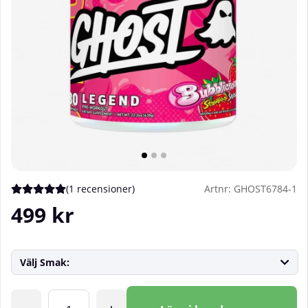
(
1 recensioner
)
Artnr:
GHOST6784-1
Medelbetyg 5 av 5 Antal betyg 1
499
kr
Välj Smak:
Antal