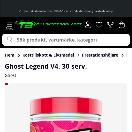
Gratis fraktalternativ över 700kr!
Bonusprodukter
Poäng på alla dina köp
Önskelista
Antal i önskelist
.
Var
Ant
.
Hem
Kosttillskott & Livsmedel
Prestationshöjare
Pr
Ghost Legend V4, 30 serv.
Ghost
Produktbilder Ghost Legend V4, 30 serv.