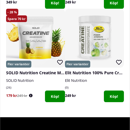
349 kr
249 kr
Köp!
Köp!
28
70
SOLID Nutrition Creatine Monohydrate, 400 g
Elit Nutrition 100% Pure Creatine Monohydrate, 300 g
SOLID Nutrition
Elit Nutrition
26
0
179 kr
249 kr
249 kr
Köp!
Köp!