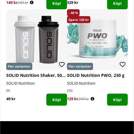
149 kr
329 kr
249 kr
Köp!
Köp!
48
120
SOLID Nutrition Shaker, 500 ml
SOLID Nutrition PWO, 230 g
SOLID Nutrition
SOLID Nutrition
0
32
49 kr
129 kr
249 kr
Köp!
Köp!