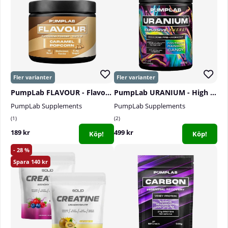
PumpLab FLAVOUR - Flavouring Powder, 60 serv.
PumpLab URANIUM - High Dose PWO, 550 g
PumpLab Supplements
PumpLab Supplements
1
2
189 kr
499 kr
Köp!
Köp!
28
140