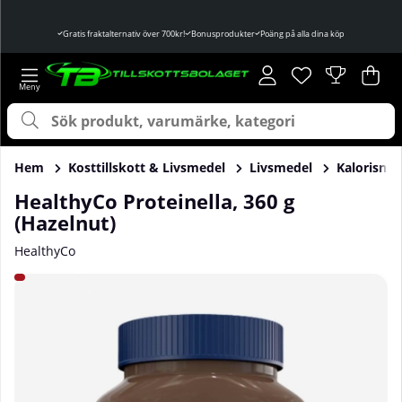
Gratis fraktalternativ över 700kr!
Bonusprodukter
Poäng på alla dina köp
Önskelista
Antal i önskelist
.
Var
Ant
.
Hem
Kosttillskott & Livsmedel
Livsmedel
Kalorisnål
HealthyCo Proteinella, 360 g
(Hazelnut)
HealthyCo
Produktbilder HealthyCo Proteinella, 360 g (Hazelnut)