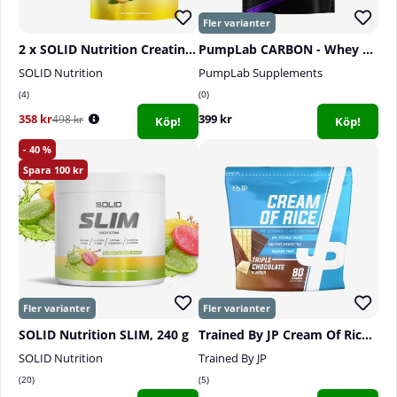
2 x SOLID Nutrition Creatine Monohydrate, 400 g
PumpLab CARBON - Whey Protein, 900 g
SOLID Nutrition
PumpLab Supplements
4
0
358 kr
399 kr
498 kr
Köp!
Köp!
40
100
SOLID Nutrition SLIM, 240 g
Trained By JP Cream Of Rice, 2 kg
SOLID Nutrition
Trained By JP
20
5