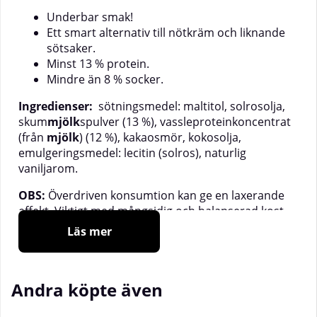
Underbar smak!
Ett smart alternativ till nötkräm och liknande
sötsaker.
Minst 13 % protein.
Mindre än 8 % socker.
Ingredienser:
sötningsmedel: maltitol, solrosolja,
skum
mjölk
spulver (13 %), vassleproteinkoncentrat
(från
mjölk
) (12 %), kakaosmör, kokosolja,
emulgeringsmedel: lecitin (solros), naturlig
vaniljarom.
OBS:
Överdriven konsumtion kan ge en laxerande
effekt. Viktigt med mångsidig och balanserad kost
och hälsosam livsstil.
Läs mer
Förvaringsanvisning:
Förvaras svalt och torrt.
Undvik direkt solljus.
Andra köpte även
Allergiinformation:
Kan innehålla mandel.