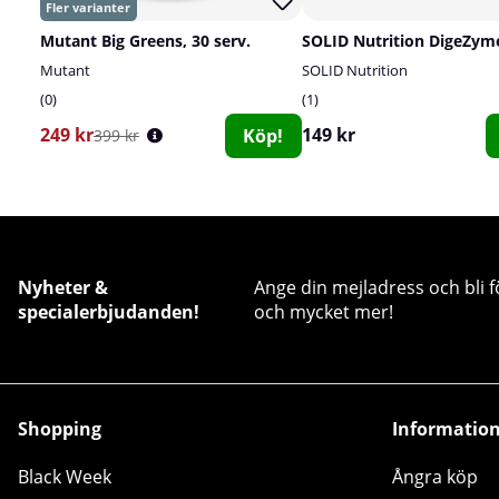
Mutant Big Greens, 30 serv.
Mutant
SOLID Nutrition
0
1
249 kr
149 kr
Köp!
399 kr
Nyheter &
Ange din mejladress och bli f
specialerbjudanden!
och mycket mer!
Shopping
Informatio
Black Week
Ångra köp