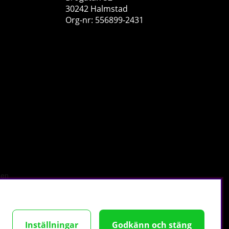
30242 Halmstad
Org-nr: 556899-2431
Scitec Nutrition Turbo Ripper, 100 caps
Scitec Nutrition
0
399 kr
Köp!
r
.
Inställningar
Godkänn och stäng