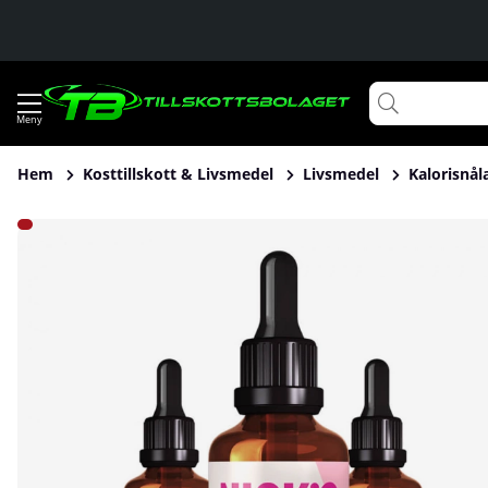
Hem
Kosttillskott & Livsmedel
Livsmedel
Kalorisnål
Produktbilder Nicks Steviadroppar, 50 ml