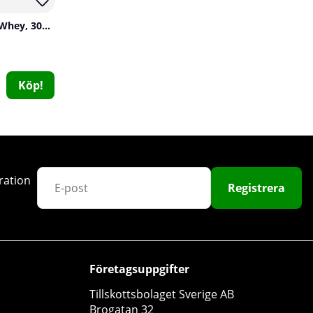
SOLID Nutrition Clear Whey, 300 g
Köp!
JNX Sports The Ripper, 150 g
JNX Sports
ration
Registrera
0
369 kr
Köp!
Företagsuppgifter
Tillskottsbolaget Sverige AB
Brogatan 32