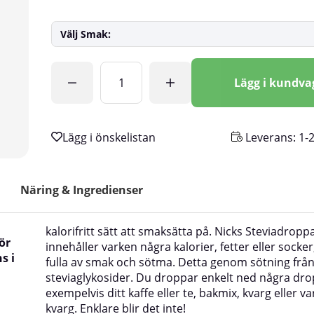
Välj Smak:
Antal
Lägg i kundv
Leverans:
1-
Näring & Ingredienser
kalorifritt sätt att smaksätta på. Nicks Steviadropp
ör
innehåller varken några kalorier, fetter eller socke
s i
fulla av smak och sötma. Detta genom sötning frå
steviaglykosider. Du droppar enkelt ned några dro
exempelvis ditt kaffe eller te, bakmix, kvarg eller va
kvarg. Enklare blir det inte!