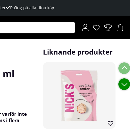
ter
Poäng på alla dina köp
Önskelista
Antal i önskelista
.
V
An
.
Liknande produkter
0 ml
r varför inte
s i flera