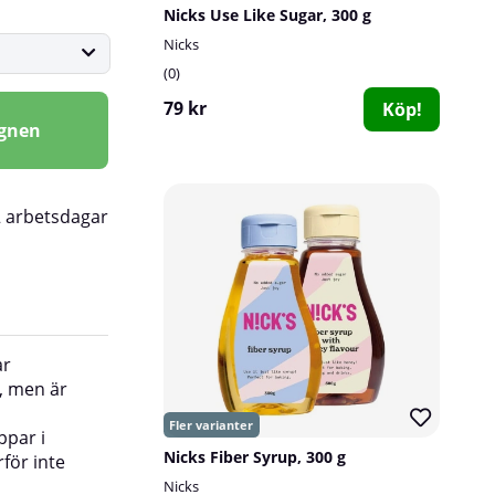
Nicks Use Like Sugar, 300 g
Nicks
0
79 kr
Köp!
agnen
2 arbetsdagar
ar
din pannkakssmet, muffinssmet eller kanske k
r, men är
n
- Kaffe: 2-3 droppar per kopp
ppar i
- Yoghurt/kvarg: 5-10 droppar per portion
Nicks Fiber Syrup, 300 g
rför inte
- Mineralvatten: 20 droppar per liter
- Bakning: ca 30-50 droppar i en normalstor s
Nicks