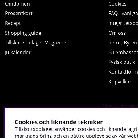
Omdömen
Cookies
Presentkort
FAQ - vanliga
Recept
Integritetspo
Shopping guide
Om oss
Tillskottsbolaget Magazine
Retur, Byten
Julkalender
Bli Ambassa
Fysisk butik
Kontaktform
Köpvillkor
Cookies och liknande tekniker
Tillskottsbolaget använder cookies och liknande lagri
marknadsföring och en bättre upplevelse av vår webbp