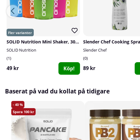
SOLID Nutrition Mini Shaker, 300 ml
SOLID Nutrition
Slender Chef
1
0
49 kr
89 kr
Köp!
Baserat på vad du kollat på tidigare
40
100