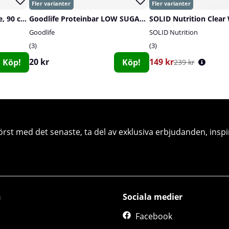
SOLID Nutrition DigeZyme, 90 caps
Goodlife Proteinbar LOW SUGAR, 50 g
Goodlife
SOLID Nutrition
3
3
20 kr
149 kr
Köp!
Köp!
239 kr
örst med det senaste, ta del av exklusiva erbjudanden, inspi
n
Sociala medier
Facebook