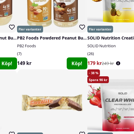
PB2 Foods Powdered Peanut Butter, 454 g
PB2 Foods Powdered Peanut Butter, 184 g
PB2 Foods
SOLID Nutrition
7
26
149 kr
179 kr
Köp!
Köp!
249 kr
38
90