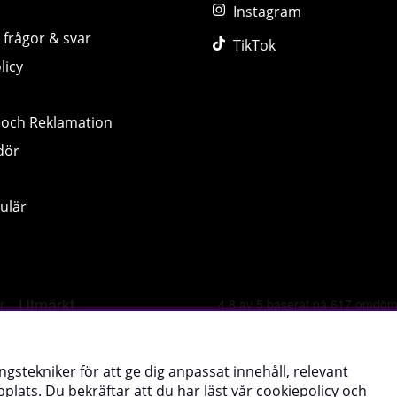
Instagram
 frågor & svar
TikTok
licy
 och Reklamation
dör
ulär
©
2026 tillskottsbolaget.se. Vi använder cookies -
läs mer hä
ngstekniker för att ge dig anpassat innehåll, relevant
lats. Du bekräftar att du har läst vår cookiepolicy och