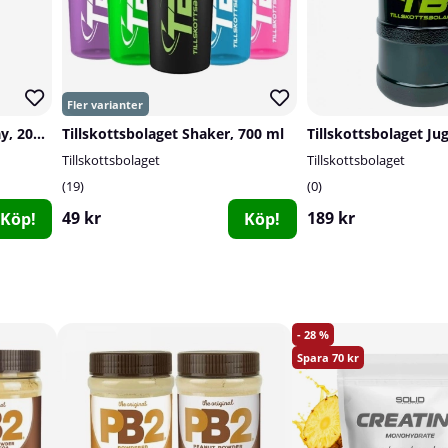
Slender Chef Cooking Spray, 200 ml, Virgin Olive Oil
Tillskottsbolaget Shaker, 700 ml
Tillskottsbolaget Jug
Tillskottsbolaget
Tillskottsbolaget
19
0
49 kr
189 kr
Köp!
Köp!
28
70