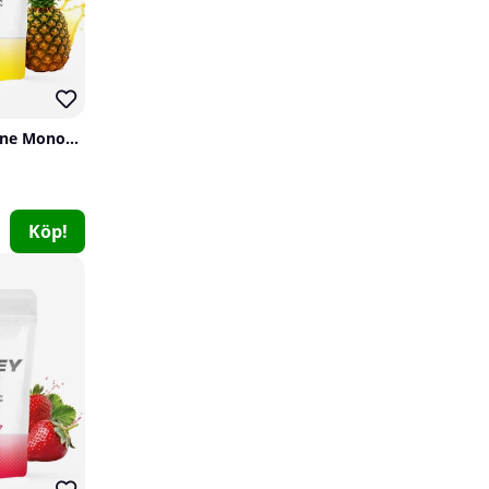
SOLID Nutrition Creatine Monohydrate, 400 g
Köp!
Pro Supps Glutamine, 300 g
Pro Supps
0
279 kr
Köp!