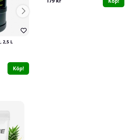
179 kr
Köp!
25
65
, 2,5 L
Slender Chef Cooking Spray, 200 ml (Ghee)
Slender Chef
Barebells
0
0
89 kr
319 kr
Köp!
Köp!
360 kr
12 x Chained Nutrition Off The Hook PWO-Shot, 60 ml (Pineapple Orange Power)
Chained Nutrition
0
199 kr
Köp!
264 kr