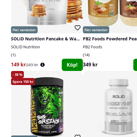
SOLID Nutrition Pancake & Waffle Mix, 750 g
SOLID Nutrition
PB2 Foods
1
14
149 kr
349 kr
Köp!
249 kr
38
150