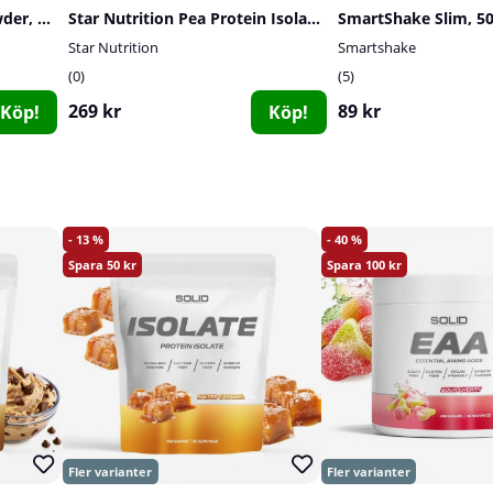
Vitaprana Magnesium Powder, 210 g
Star Nutrition Pea Protein Isolate, 1 kg
SmartShake Slim, 5
Star Nutrition
Smartshake
0
5
269 kr
89 kr
Köp!
Köp!
13
40
50
100