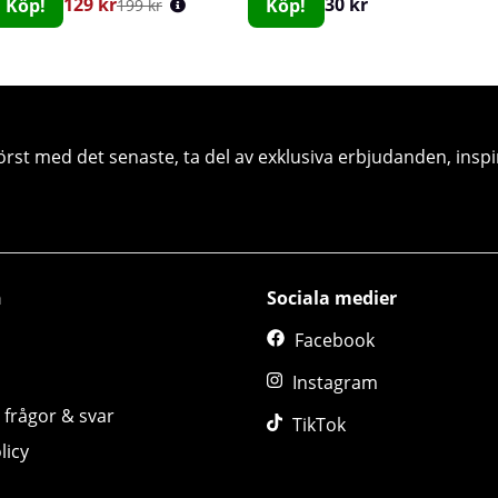
129 kr
30 kr
Köp!
Köp!
199 kr
örst med det senaste, ta del av exklusiva erbjudanden, inspi
n
Sociala medier
Facebook
Instagram
 frågor & svar
TikTok
licy