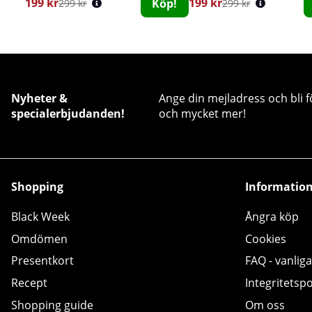
199 kr
199 kr
Köp!
299 kr
299 kr
Nyheter &
Ange din mejladress och bli f
specialerbjudanden!
och mycket mer!
Shopping
Informatio
Black Week
Ångra köp
Omdömen
Cookies
Presentkort
FAQ - vanliga
Recept
Integritetspo
Shopping guide
Om oss