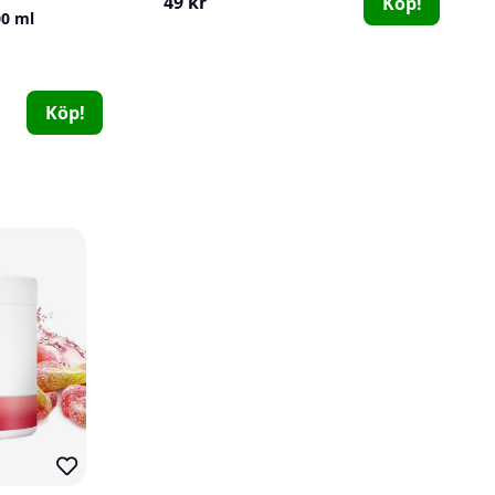
49 kr
Köp!
00 ml
SOLID Nutrition Creatine Monohydrate, 400 g
SOLID Nutrition
Star Nutrition
26
0
179 kr
635 kr
Köp!
Köp!
249 kr
747 kr
Nordic Training Gear Liquid Chalk, 250 ml
Nordic Training Gear
0
99 kr
Köp!