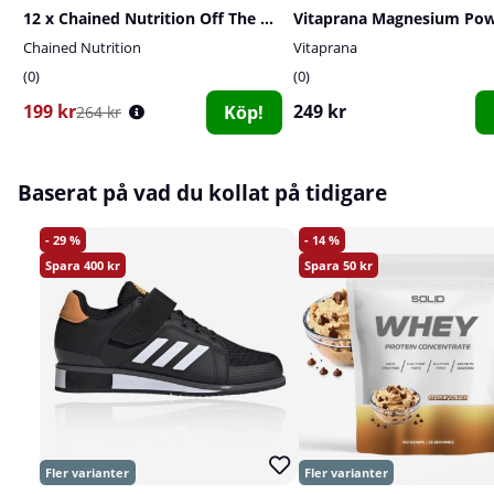
12 x Chained Nutrition Off The Hook PWO-Shot, 60 ml (Pineapple Orange Power)
Chained Nutrition
Vitaprana
0
0
199 kr
249 kr
Köp!
264 kr
Baserat på vad du kollat på tidigare
29
14
400
50