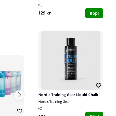
0
129 kr
Köp!
28
15
70
112
Nordic Training Gear Liquid Chalk, 100 ml
Nordic Training Gear
0