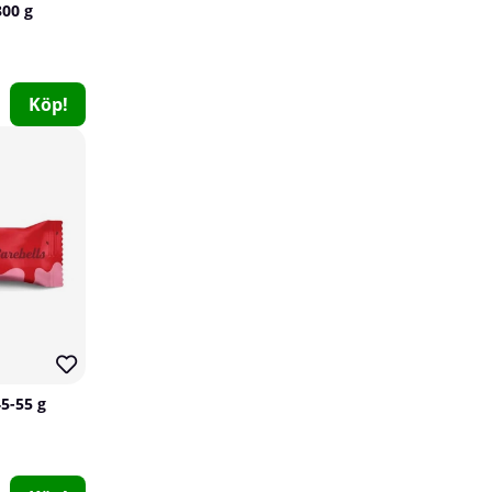
300 g
Köp!
Nordic Training Gear Super Liquid Chalk, 250 ml
Nordic Training Gear
0
169 kr
Köp!
45-55 g