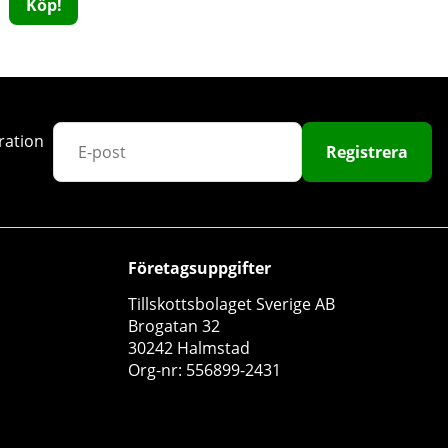
Köp!
ration
Registrera
Nordic Training Gear Gym Chalk
Nordic Training Gear
Företagsuppgifter
1
Tillskottsbolaget Sverige AB
39 kr
Köp!
Brogatan 32
30242 Halmstad
Org-nr: 556899-2431