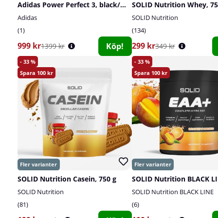
Adidas Power Perfect 3, black/white/solar gold
SOLID Nutrition Whey, 75
Adidas
SOLID Nutrition
1
134
999 kr
299 kr
Köp!
1399 kr
349 kr
33
33
100
100
SOLID Nutrition Casein, 750 g
SOLID Nutrition
SOLID Nutrition BLACK LINE
81
6