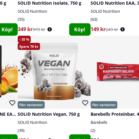
0 g
SOLID Nutrition Isolate, 750 g
SOLID Nutrition EAA, 
SOLID Nutrition
SOLID Nutrition
55
63
349 kr
149 kr
Köp!
Köp!
399 kr
249 kr
35
70
SOLID Nutrition BLACK LINE EAA+, 440 g
SOLID Nutrition Vegan, 750 g
Barebells Proteinbar, 
SOLID Nutrition
Barebells
39
2