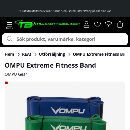
Gratis fraktalternativ över 700kr!
Bonusprodukter
Poäng på alla dina köp
Önskelista
Antal i önskelist
.
Var
Ant
.
Hem
REA!
Utförsäljning
OMPU Extreme Fitness Ban
OMPU Extreme Fitness Band
OMPU Gear
Produktbilder OMPU Extreme Fitness Band