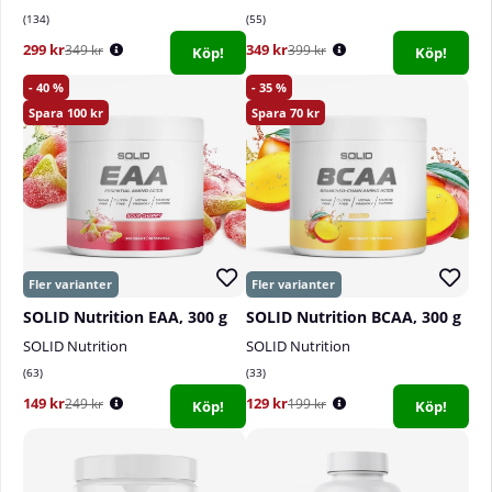
134
55
299 kr
349 kr
349 kr
399 kr
Köp!
Köp!
40
35
100
70
SOLID Nutrition EAA, 300 g
SOLID Nutrition BCAA, 300 g
SOLID Nutrition
SOLID Nutrition
63
33
149 kr
129 kr
249 kr
199 kr
Köp!
Köp!