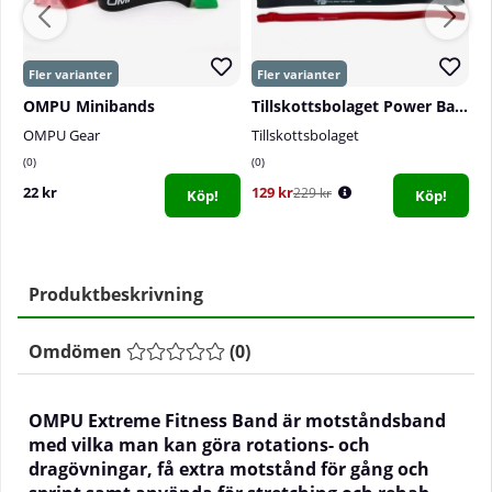
OMPU Minibands
Tillskottsbolaget Power Band
OMPU Gear
Tillskottsbolaget
B
0
0
0
22 kr
129 kr
2
229 kr
Köp!
Köp!
Produktbeskrivning
Omdömen
(
0
)
OMPU Extreme Fitness Band är motståndsband
med vilka man kan göra rotations- och
dragövningar, få extra motstånd för gång och