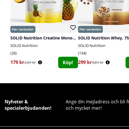
SOLID Nutrition Creatine Monohydrate, 400 g
SOLID Nutrition Whey, 75
SOLID Nutrition
SOLID Nutrition
26
134
179 kr
299 kr
Köp!
249 kr
349 kr
Nyheter &
Ange din mejladress och bli f
specialerbjudanden!
och mycket mer!