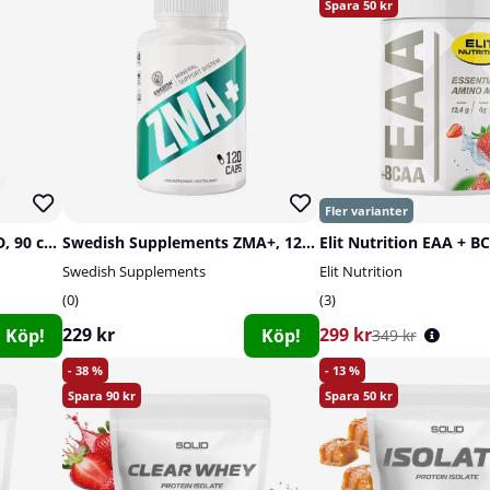
50
SOLID Nutrition Vitamin D, 90 caps
Swedish Supplements ZMA+, 120 caps
Elit Nutrition EAA + B
Swedish Supplements
Elit Nutrition
0
3
229 kr
299 kr
Köp!
Köp!
349 kr
38
13
90
50