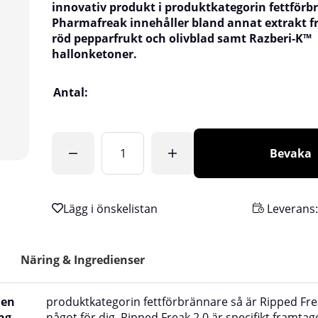
innovativ produkt i produktkategorin fettförb
Pharmafreak innehåller bland annat extrakt fr
röd pepparfrukt och olivblad samt Razberi-K™
hallonketoner.
Antal:
Bevaka
Leverans
Näring & Ingredienser
 en
produktkategorin fettförbrännare så är Ripped Fre
ng.
något för dig. Ripped Freak 2.0 är specifikt framtag