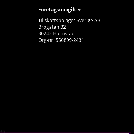
Företagsuppgifter
Tillskottsbolaget Sverige AB
Brogatan 32
30242 Halmstad
Org-nr: 556899-2431
2 x Elit Nutrition Super Shred, 90 caps
Elit Nutrition
1
549 kr
Köp!
698 kr