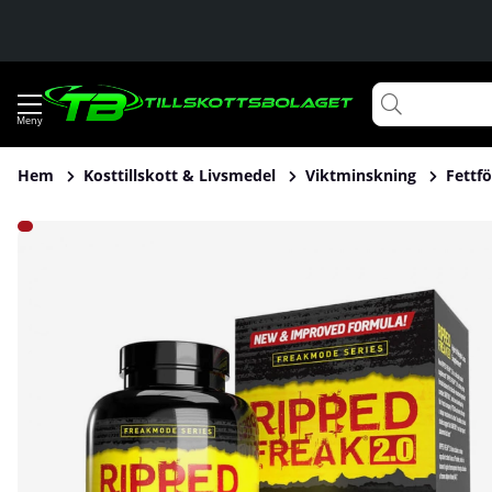
Hem
Kosttillskott & Livsmedel
Viktminskning
Fettf
Produktbilder Pharmafreak Ripped Freak 2.0, 60 caps