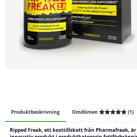
Produktbeskrivning
Omdömen
(
1
)
Ripped Freak
, ett kosttillskott från Pharmafreak, är
innovativ produkt i produktkategorin fettförbränni