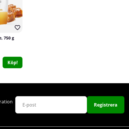
e, 750 g
Köp!
Elit Nutrition CLA, 90 caps
Elit Nutrition
0
199 kr
Köp!
ration
Registrera
21
149