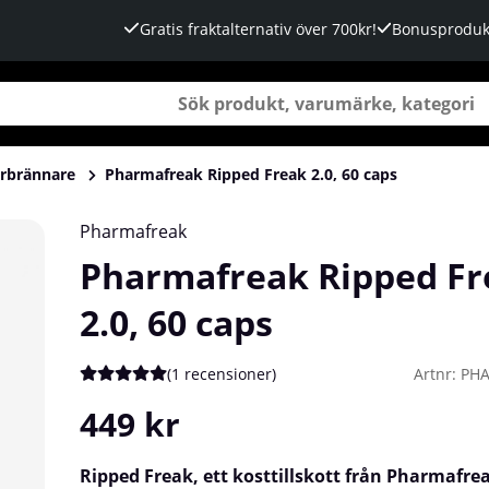
Gratis fraktalternativ över 700kr!
Bonusproduk
örbrännare
Pharmafreak Ripped Freak 2.0, 60 caps
Pharmafreak
Pharmafreak Ripped Fr
2.0, 60 caps
(
1 recensioner
)
Artnr:
PH
Medelbetyg 5 av 5 Antal betyg 1
449
kr
Ripped Freak
, ett kosttillskott från Pharmafre