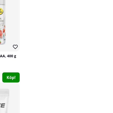
20
60
CAA, 400 g
Fairing ALC (Acetyl L-Karnitin), 90 caps
Fairing
Köp!
1
239 kr
Köp!
299 kr