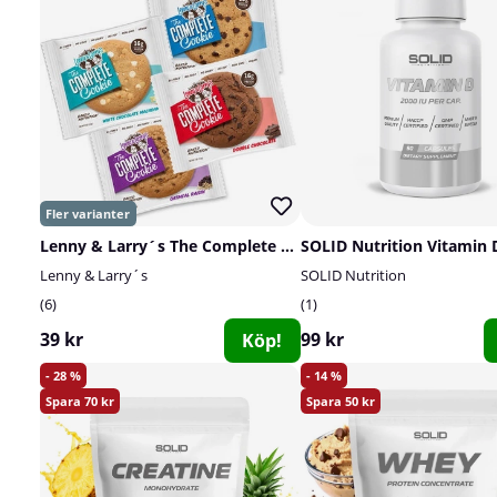
Lenny & Larry´s The Complete Cookie, 113 g
Lenny & Larry´s
SOLID Nutrition
6
1
39 kr
99 kr
Köp!
28
14
70
50