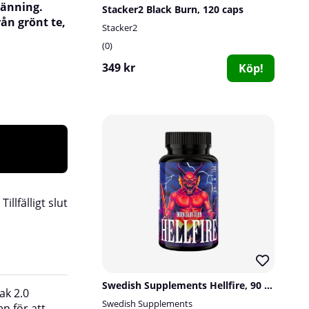
ränning.
Stacker2 Black Burn, 120 caps
ån grönt te,
Stacker2
0
349 kr
Köp!
:
Tillfälligt slut
Swedish Supplements Hellfire, 90 caps
ak 2.0
Information:
Detta är ett kosttillskott och bö
Swedish Supplements
en för att
som ett alternativ till en varierad kost. Den