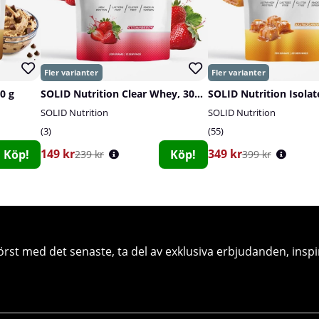
0 g
SOLID Nutrition Clear Whey, 300 g
SOLID Nutrition Isolat
SOLID Nutrition
SOLID Nutrition
3
55
149 kr
349 kr
Köp!
Köp!
239 kr
399 kr
örst med det senaste, ta del av exklusiva erbjudanden, inspi