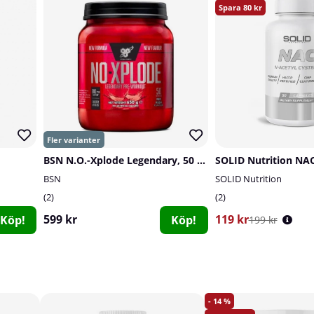
80
BSN N.O.-Xplode Legendary, 50 servings
SOLID Nutrition NAC
BSN
SOLID Nutrition
2
2
599 kr
119 kr
Köp!
Köp!
199 kr
14