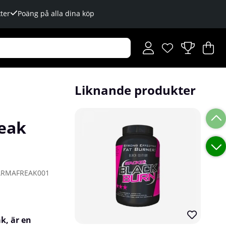
ter
Poäng på alla dina köp
Önskelista
Antal i önskelista
.
V
An
.
Liknande produkter
eak
ARMAFREAK001
ak, är en