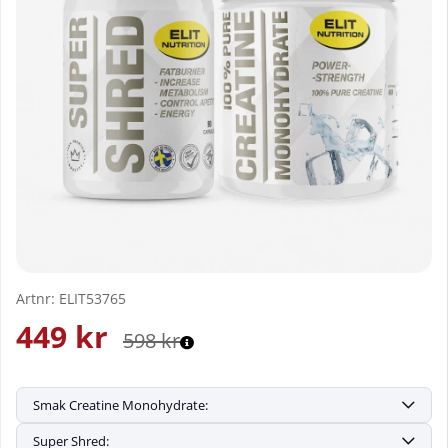
Artnr:
ELIT53765
449
kr
598
kr