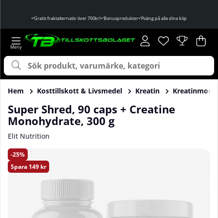
Gratis fraktalternativ över 700kr!
Bonusprodukter
Poäng på alla dina köp
Önskelista
Antal i önskelist
.
Var
Ant
.
Hem
Kosttillskott & Livsmedel
Kreatin
Kreatinmono
Super Shred, 90 caps + Creatine
Monohydrate, 300 g
Elit Nutrition
Produktbilder Super Shred, 90 caps + Creatine Monohydrat
25
Spara
149 kr