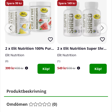
99
149
2 x Elit Nutrition 100% Pure Creatine Monohydrate, 300 g
2 x Elit Nutrition Super Shred, 90 caps
Elit Nutrition
Elit Nutrition
S
0
1
0
399 kr
549 kr
4
498 kr
698 kr
Köp!
Köp!
Produktbeskrivning
Omdömen
(
0
)