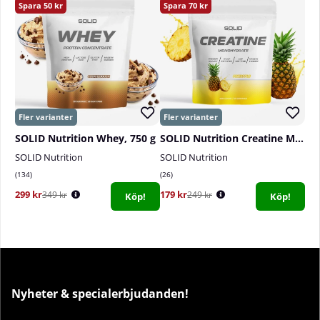
50
70
SOLID Nutrition Whey, 750 g
SOLID Nutrition Creatine Monohydrate, 400 g
SOLID Nutrition
SOLID Nutrition
134
26
299 kr
179 kr
349 kr
249 kr
Köp!
Köp!
Nyheter & specialerbjudanden!