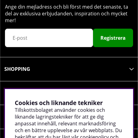
Ange din mejladress och bli först med det senaste, ta
del av exklusiva erbjudanden, inspiration och mycket
mer!
Registrera
SHOPPING
INFORMATION
Cookies och liknande tekniker
Tillskottsbolaget använder cookies och
liknande lagringstekniker för att ge dig
SOCIALA MEDIER
anpassat innehåll, relevant marknadsföring
och en bättre upplevelse av vår webbplats. Du
bekräftar att du har läst vår cookiepolicy och