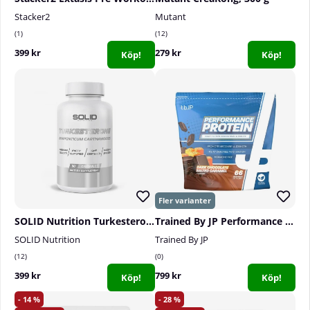
Stacker2
Mutant
1
12
399 kr
279 kr
Köp!
Köp!
SOLID Nutrition Turkesterone, 90 caps
Trained By JP Performance Protein, 2 kg
SOLID Nutrition
Trained By JP
12
0
399 kr
799 kr
Köp!
Köp!
14
28