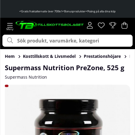
Gratis fraktalternativ över 700kr!
Bonusprodukter
Poäng på alla dina köp
Önskelista
Antal i önskelist
.
Var
Ant
.
Hem
Kosttillskott & Livsmedel
Prestationshöjare
Pr
Supermass Nutrition PreZone, 525 g
Supermass Nutrition
Produktbilder Supermass Nutrition PreZone, 525 g