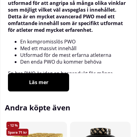
utformad för att angripa så många olika vinklar
som möjligt vilket väl avspeglas i innehållet.
Detta är en mycket avancerad PWO med ett
omfattande innehåll som är specifikt utformat
för atleter med mycket erfarenhet.
En kompromisslös PWO
Med ett massivt innehåll
Utformad för de mest erfarna atleterna
Den enda PWO du kommer behöva
En bra PWO är idag en basprodukt för många
atleter. Precis som kreatin eller protein. Men alla
Läs mer
PWO-produkter är inte skapta lika och med Prezone
tar Supermass ett stort kliv framåt i marknadens
PWO-segment. Detta är en kompromisslös PWO
Andra köpte även
med ett lika kompromisslöst innehåll.
PreZone innehåller ett mycket stort antal aktiva
ingredienser men Supermass har inte snålat på
12
doseringarna. För att säkerställa för att du ska få
71