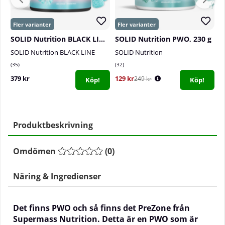
SOLID Nutrition BLACK LINE PWO, 400 g
SOLID Nutrition PWO, 230 g
O
SOLID Nutrition BLACK LINE
SOLID Nutrition
O
35
32
0
379 kr
129 kr
5
249 kr
Köp!
Köp!
Produktbeskrivning
Omdömen
(
0
)
Näring & Ingredienser
Det finns PWO och så finns det PreZone från
Supermass Nutrition. Detta är en PWO som är