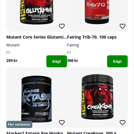
Mutant Core Series Glutamine, 300 g
Fairing Trib-70, 100 caps
Mutant
Fairing
1
1
259 kr
398 kr
Köp!
Köp!
Stacker2 Extasis Pre Workout, 20 serv.
Mutant CreaKong, 300 g