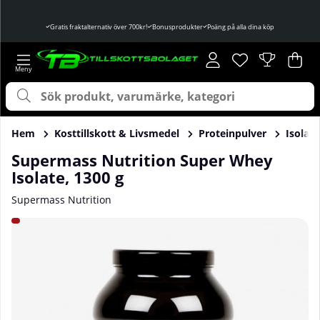
Gratis fraktalternativ över 700kr!
Bonusprodukter
Poäng på alla dina köp
Önskelista
Antal i önskelist
.
Var
Ant
.
Hem
Kosttillskott & Livsmedel
Proteinpulver
Isolat
Supermass Nutrition Super Whey
Isolate, 1300 g
Supermass Nutrition
Produktbilder Supermass Nutrition Super Whey Isolate, 13