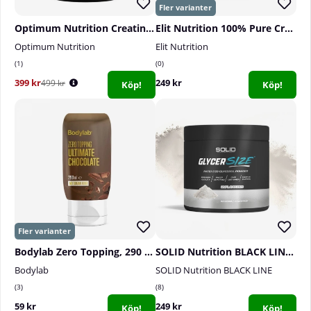
Optimum Nutrition Creatine Powder, 600 g
Elit Nutrition 100% Pure Creatine Monohydrate, 300 g
Optimum Nutrition
Elit Nutrition
1
0
399 kr
249 kr
499 kr
Köp!
Köp!
Bodylab Zero Topping, 290 ml
SOLID Nutrition BLACK LINE GlycerSize, 165 g
Bodylab
SOLID Nutrition BLACK LINE
3
8
59 kr
249 kr
Köp!
Köp!