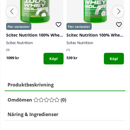
Scitec Nutrition 100% Whey Isolate, 1816 g
Scitec Nutrition 100% Whey Isolate, 700 g
Scitec Nutrition
Scitec Nutrition
B
3
1
1
1099 kr
539 kr
1
Köp!
Köp!
Produktbeskrivning
Omdömen
(
0
)
Näring & Ingredienser