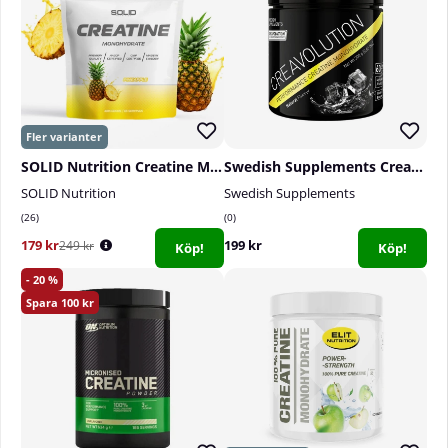
SOLID Nutrition Creatine Monohydrate, 400 g
Swedish Supplements Creavolution, 300 g
SOLID Nutrition
Swedish Supplements
26
0
179 kr
199 kr
249 kr
Köp!
Köp!
20
100