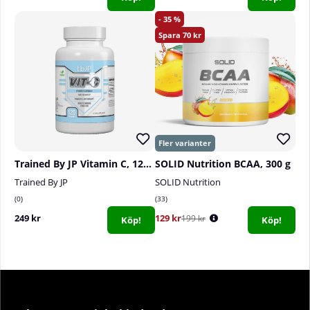
35
70
Trained By JP Vitamin C, 120 caps
SOLID Nutrition BCAA, 300 g
Trained By JP
SOLID Nutrition
0
33
249 kr
129 kr
199 kr
Köp!
Köp!