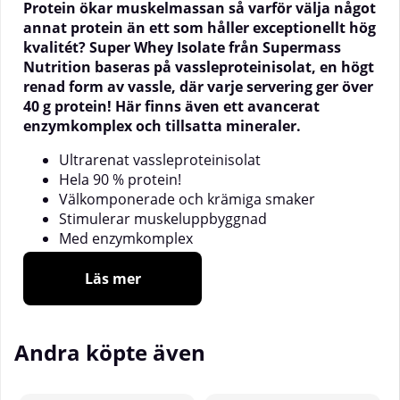
Protein ökar muskelmassan så varför välja något
annat protein än ett som håller exceptionellt hög
kvalitét? Super Whey Isolate från Supermass
Nutrition baseras på vassleproteinisolat, en högt
renad form av vassle, där varje servering ger över
40 g protein! Här finns även ett avancerat
enzymkomplex och tillsatta mineraler.
Ultrarenat vassleproteinisolat
Hela 90 % protein!
Välkomponerade och krämiga smaker
Stimulerar muskeluppbyggnad
Med enzymkomplex
Med sin innovativa utformning och sina sagolika
Läs mer
smaker sätter Supermass Nutrition med Super
Whey Isolate en ny standard för marknadens
vassleproteintillskott! Super Whey Isolate innehåller
Andra köpte även
drygt 90 % protein och är berikat med ett
specialutformat ingredienskomplex!