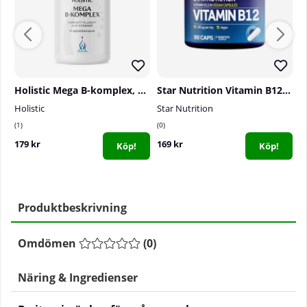
Holistic Mega B-komplex, 90 caps
Star Nutrition Vitamin B12, 90 caps
Holistic
Star Nutrition
S
1
0
0
179 kr
169 kr
1
Köp!
Köp!
Produktbeskrivning
Omdömen
(
0
)
Näring & Ingredienser