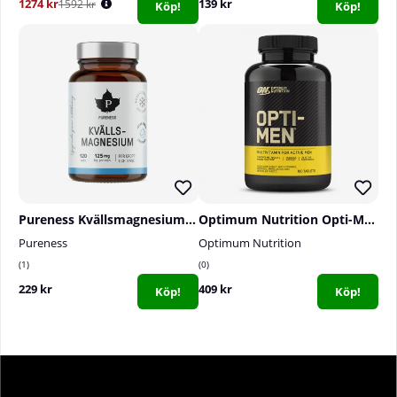
1274 kr
139 kr
1592 kr
Köp!
Köp!
Pureness Kvällsmagnesium, 120 caps
Optimum Nutrition Opti-Men, 180 tabs
Pureness
Optimum Nutrition
1
0
229 kr
409 kr
Köp!
Köp!