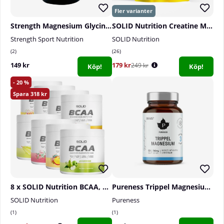
Strength Magnesium Glycinate, 90 caps
SOLID Nutrition Creatine Monohydrate, 400 g
Strength Sport Nutrition
SOLID Nutrition
2
26
149 kr
179 kr
249 kr
Köp!
Köp!
20
318
8 x SOLID Nutrition BCAA, 300 g
Pureness Trippel Magnesium, 60 caps
SOLID Nutrition
Pureness
1
1