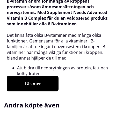
B-vitamin är bra för många av kroppens
processer såsom ämnesomsättningen och
nervsystemet. Med Supplement Needs Advanced
Vitamin B Complex får du en väldoserad produkt
som innehåller alla 8 B-vitaminer.
Det finns åtta olika B-vitaminer med många olika
funktioner. Gemensamt för alla vitaminer i B-
familjen är att de ingår i enzymsystem i kroppen. B-
vitaminer har många viktiga funktioner i kroppen,
bland annat hjälper de till med:
Att bidra till nedbrytningen av protein, fett och
kolhydrater
Att fungera som stöd vid kroppens omsättning
Läs mer
av protein, fett och kolhydrater
Cellernas ämnesomsättning och bildandet av
blodkroppar
Att kroppens ämnesomsättning, immunförsvar
Andra köpte även
och nervsystem ska fungera normalt