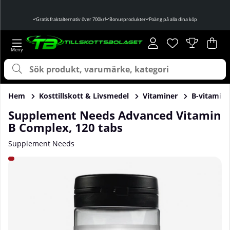
Gratis fraktalternativ över 700kr!
Bonusprodukter
Poäng på alla dina köp
Önskelista
Antal i önskelist
.
Var
Ant
.
Hem
Kosttillskott & Livsmedel
Vitaminer
B-vitamin
Supplement Needs Advanced Vitamin
B Complex, 120 tabs
Supplement Needs
Produktbilder Supplement Needs Advanced Vitamin B Comp