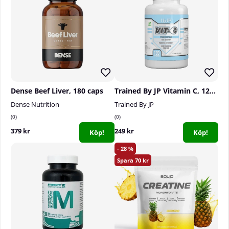
Dense Beef Liver, 180 caps
Trained By JP Vitamin C, 120 caps
Dense Nutrition
Trained By JP
0
0
379 kr
249 kr
Köp!
Köp!
28
70