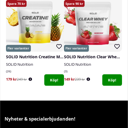
70
90
SOLID Nutrition Creatine Monohydrate, 400 g
SOLID Nutrition Clear Whey, 300 g
SOLID Nutrition
SOLID Nutrition
26
3
179 kr
149 kr
249 kr
239 kr
Köp!
Köp!
Nyheter & specialerbjudanden!