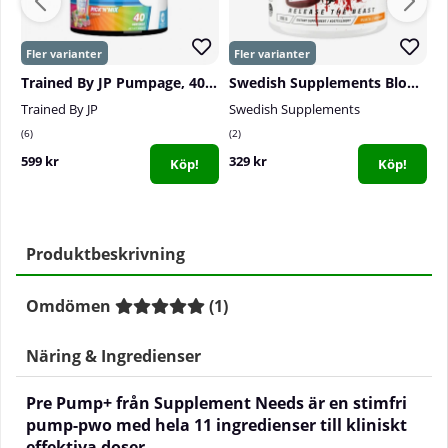
Trained By JP Pumpage, 40 serv.
Swedish Supplements Bloody Pump, 300 g
P
Trained By JP
Swedish Supplements
S
6
2
0
599 kr
329 kr
5
Köp!
Köp!
Produktbeskrivning
Omdömen
(
1
)
Näring & Ingredienser
Pre Pump+ från Supplement Needs är en stimfri
pump-pwo med hela 11 ingredienser till kliniskt
effektiva doser.