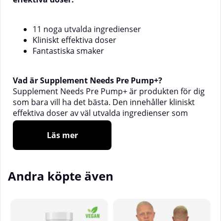
11 noga utvalda ingredienser
Kliniskt effektiva doser
Fantastiska smaker
Vad är Supplement Needs Pre Pump+?
Supplement Needs Pre Pump+ är produkten för dig
som bara vill ha det bästa. Den innehåller kliniskt
effektiva doser av väl utvalda ingredienser som
bland annat
L-Citrullin, S-Acetyl-Glutation,
Nitrosogin och Vaso-6 för maximal vasodilation.
Läs mer
När ska man ta Supplement Needs Pre Pump+?
Pre Pump+ tas ca 30 minuter före träning. Blanda 1
Andra köpte även
skopa (15g) med 3-4dl vatten och drick.
Varför ska man ta Supplement Needs Pre Pump+?
Pre Pump+ är för dig som vill ha högsta kvalitet på
dina produkter. Den är perfekt för dig som vill