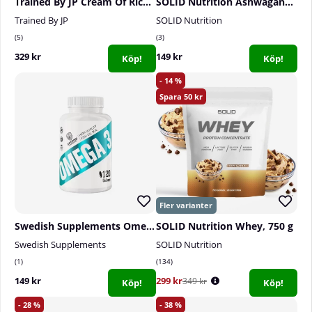
Trained By JP Cream Of Rice, 2 kg
SOLID Nutrition Ashwagandha, 60 caps
Trained By JP
SOLID Nutrition
5
3
329 kr
149 kr
Köp!
Köp!
14
50
Swedish Supplements Omega-3, 120 caps
SOLID Nutrition Whey, 750 g
Swedish Supplements
SOLID Nutrition
1
134
149 kr
299 kr
349 kr
Köp!
Köp!
28
38