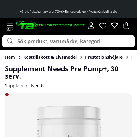
Gratis fraktalternativ över 700kr!
Bonusprodukter
Poäng på alla dina köp
Önskelista
Antal i önskelist
.
Var
Ant
.
Hem
Kosttillskott & Livsmedel
Prestationshöjare
St
Supplement Needs Pre Pump+, 30
serv.
Supplement Needs
Produktbilder Supplement Needs Pre Pump+, 30 serv.