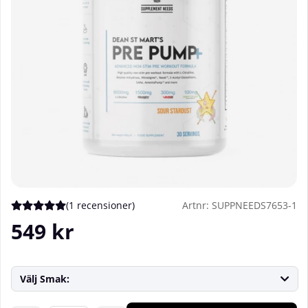
(
1 recensioner
)
Artnr:
SUPPNEEDS7653-1
Medelbetyg 5 av 5 Antal betyg 1
549
kr
Välj Smak: