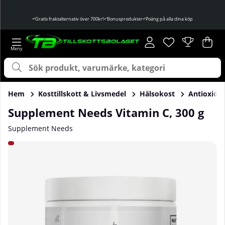
Gratis fraktalternativ över 700kr!
Bonusprodukter
Poäng på alla dina köp
Önskelista
Antal i önskelist
.
Var
Ant
.
Hem
Kosttillskott & Livsmedel
Hälsokost
Antioxida
Supplement Needs Vitamin C, 300 g
Supplement Needs
Produktbilder Supplement Needs Vitamin C, 300 g