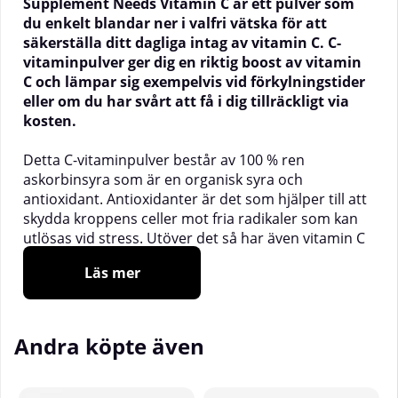
Supplement Needs Vitamin C är ett pulver som
du enkelt blandar ner i valfri vätska för att
säkerställa ditt dagliga intag av vitamin C. C-
vitaminpulver ger dig en riktig boost av vitamin
C och lämpar sig exempelvis vid förkylningstider
eller om du har svårt att få i dig tillräckligt via
kosten.
Detta C-vitaminpulver består av 100 % ren
askorbinsyra som är en organisk syra och
antioxidant. Antioxidanter är det som hjälper till att
skydda kroppens celler mot fria radikaler som kan
utlösas vid stress. Utöver det så har även vitamin C
flera andra viktiga funktioner i kroppen, bland annat
Läs mer
att medverka till ett normalt fungerande
immunsystem och kollagenbildning, vilket är av
betydelse för uppbyggnaden av brosk, senor och
ligament.
Andra köpte även
_________________________