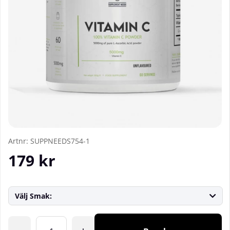
Artnr:
SUPPNEEDS754-1
179
kr
Välj Smak:
Antal