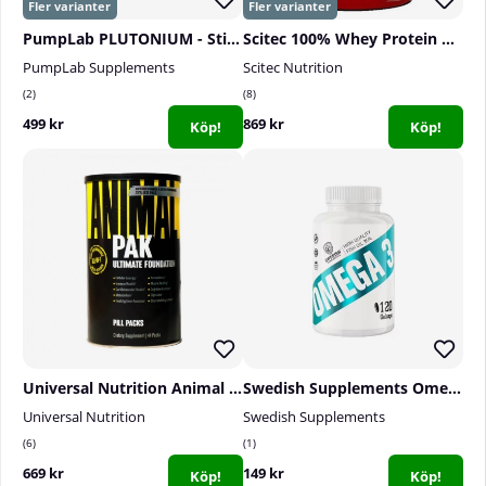
PumpLab PLUTONIUM - Stim Free PWO, 550 g
Scitec 100% Whey Protein Professional, 2350 g
PumpLab Supplements
Scitec Nutrition
2
8
499 kr
869 kr
Köp!
Köp!
Universal Nutrition Animal Pak, 44-packs
Swedish Supplements Omega-3, 120 caps
Universal Nutrition
Swedish Supplements
6
1
669 kr
149 kr
Köp!
Köp!