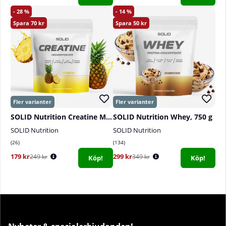
28
14
70
50
SOLID Nutrition Creatine Monohydrate, 400 g
SOLID Nutrition Whey, 750 g
SOLID Nutrition
SOLID Nutrition
26
134
179 kr
299 kr
249 kr
349 kr
Köp!
Köp!