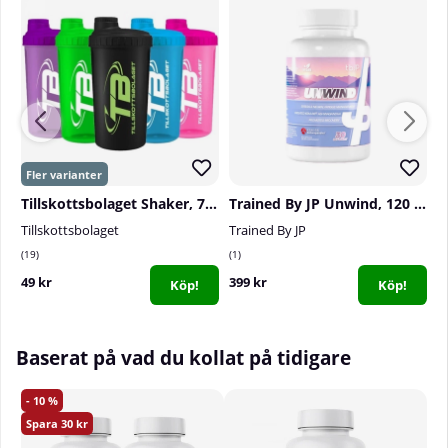
Supplement Needs Vitamin C Powder, 300g
Rekommenderad användning:
Blanda 1 skopa (5g)
med vatten och drick
Antal doseringar per burk:
60
Tillskottsbolaget Shaker, 700 ml
Trained By JP Unwind, 120 caps
Tillskottsbolaget
Trained By JP
T
19
1
2
49 kr
399 kr
4
Köp!
Köp!
Baserat på vad du kollat på tidigare
10
30