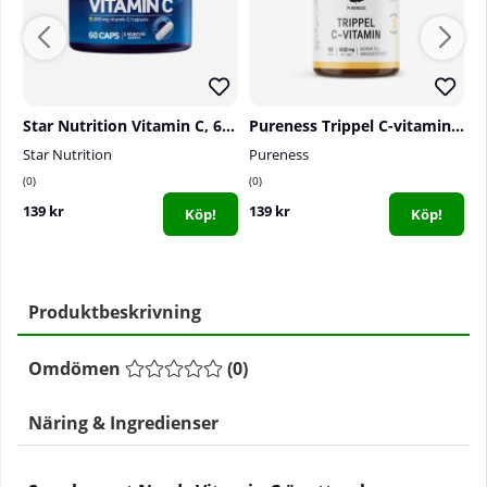
Star Nutrition Vitamin C, 60 caps
Pureness Trippel C-vitamin, 60 caps
Star Nutrition
Pureness
S
0
0
1
139 kr
139 kr
1
Köp!
Köp!
Produktbeskrivning
Omdömen
(
0
)
Näring & Ingredienser