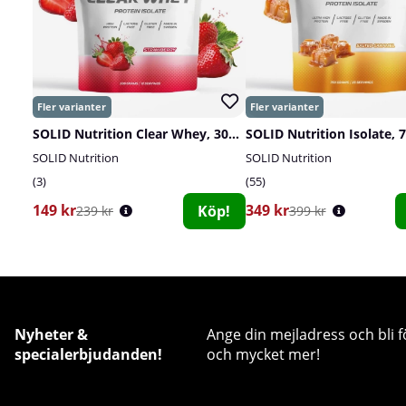
SOLID Nutrition Clear Whey, 300 g
SOLID Nutrition Isolate, 
SOLID Nutrition
SOLID Nutrition
3
55
149 kr
349 kr
Köp!
239 kr
399 kr
Nyheter &
Ange din mejladress och bli f
specialerbjudanden!
och mycket mer!