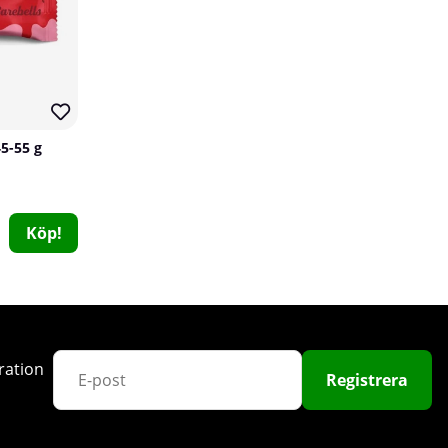
140
45-55 g
2 x SOLID Nutrition Creatine Monohydrate, 400 g
Köp!
SOLID Nutrition
4
358 kr
Köp!
498 kr
ration
Registrera
28
70