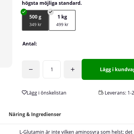
högsta möjliga standard.
500 g
1 kg
349 kr
499 kr
Antal:
Lägg i kundv
Leverans:
1-
Näring & Ingredienser
L-Glutamin är inte vilken aminosyra som helst; det