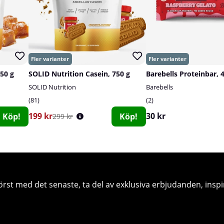
750 g
SOLID Nutrition Casein, 750 g
Barebells Proteinbar, 
SOLID Nutrition
Barebells
81
2
199 kr
30 kr
Köp!
Köp!
299 kr
örst med det senaste, ta del av exklusiva erbjudanden, inspi