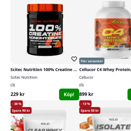
Scitec Nutrition 100% Creatine Monohydrate, 300 g
Scitec Nutrition
Cellucor
3
0
229 kr
899 kr
Köp!
38
13
90
50