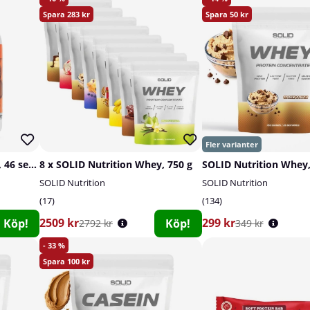
283
50
Cellucor C4 Whey Protein, 46 serv.
8 x SOLID Nutrition Whey, 750 g
SOLID Nutrition Whey,
SOLID Nutrition
SOLID Nutrition
17
134
2509 kr
299 kr
Köp!
Köp!
2792 kr
349 kr
33
100