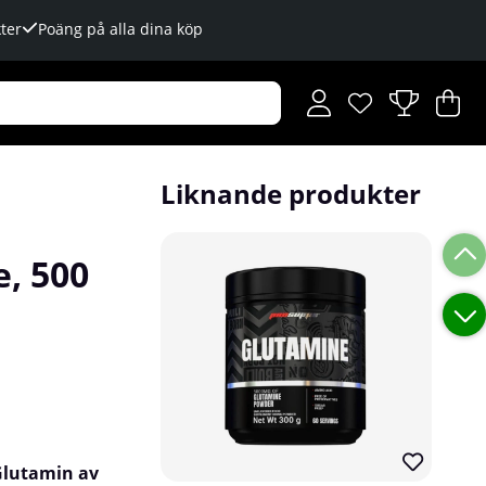
ter
Poäng på alla dina köp
Önskelista
Antal i önskelista
.
V
An
.
Liknande produkter
e, 500
Glutamin av