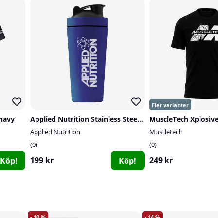
 navy
Applied Nutrition Stainless Steel Shaker, 750 ml (Blue)
Applied Nutrition
Muscletech
0
0
199 kr
249 kr
Köp!
Köp!
10
14