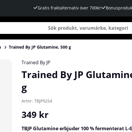
Gratis fraktalternativ över 700kr!
Bonusproduk
n
Trained By JP Glutamine, 500 g
Trained By JP
Trained By JP Glutamin
g
Artnr:
TBJP9254
349
kr
TBJP Glutamine erbjuder 100 % fermenterat L-