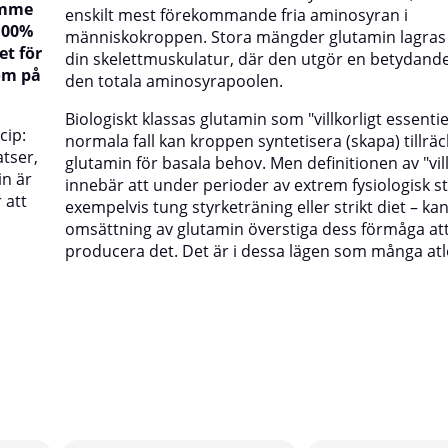
rymme
enskilt mest förekommande fria aminosyran i
100%
människokroppen. Stora mängder glutamin lagras n
et för
din skelettmuskulatur, där den utgör en betydande
som på
den totala aminosyrapoolen.
Biologiskt klassas glutamin som "villkorligt essentiell
cip:
normala fall kan kroppen syntetisera (skapa) tillrä
atser,
glutamin för basala behov. Men definitionen av "vill
in är
innebär att under perioder av extrem fysiologisk st
 att
exempelvis tung styrketräning eller strikt diet – k
omsättning av glutamin överstiga dess förmåga at
producera det. Det är i dessa lägen som många atle