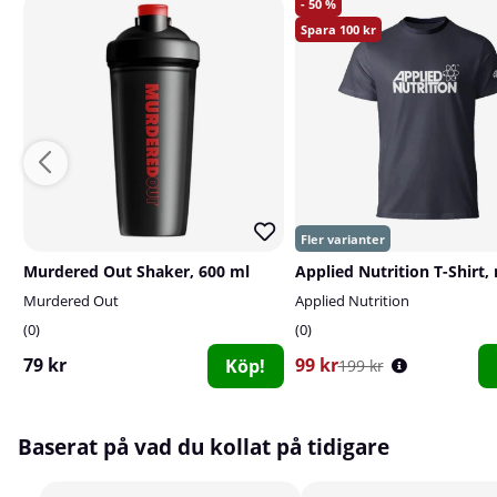
50
100
Murdered Out Shaker, 600 ml
Applied Nutrition T-Shirt,
Murdered Out
Applied Nutrition
0
0
79 kr
99 kr
Köp!
199 kr
Baserat på vad du kollat på tidigare