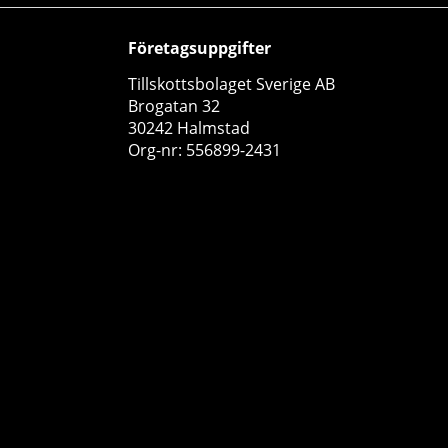
Företagsuppgifter
Tillskottsbolaget Sverige AB
Brogatan 32
30242 Halmstad
Org-nr: 556899-2431
SOLID Nutrition Creatine Monohydrate, 400 g
SOLID Nutrition
26
179 kr
Köp!
249 kr
20
50