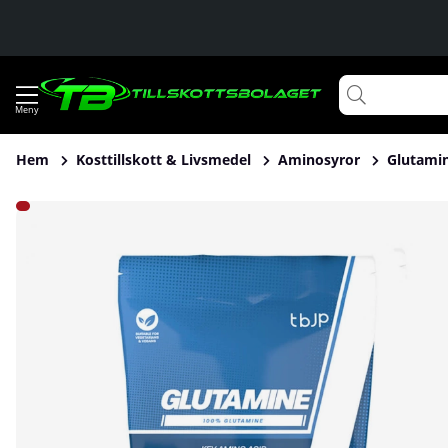
Hem
Kosttillskott & Livsmedel
Aminosyror
Glutami
Produktbilder Trained By JP Glutamine, 500 g