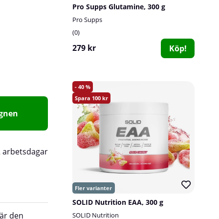
Pro Supps Glutamine, 300 g
Pro Supps
0
279 kr
Köp!
40
100
agnen
2 arbetsdagar
SOLID Nutrition EAA, 300 g
 är den
att tillföra extra glutamin via kosten eller tillsko
SOLID Nutrition