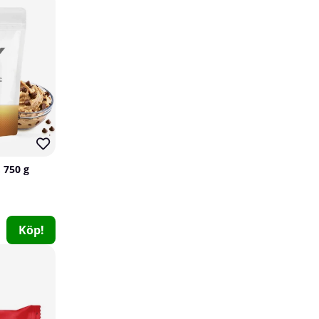
 750 g
SOLID Nutrition BLACK LINE Creatine, 400 g
SOLID Nutrition BLACK LINE
Köp!
16
349 kr
Köp!
28